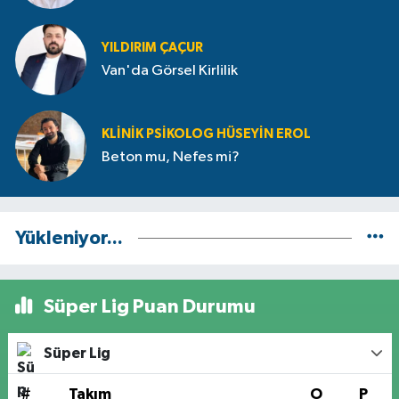
YILDIRIM ÇAÇUR
Van'da Görsel Kirlilik
KLINIK PSIKOLOG HÜSEYIN EROL
Beton mu, Nefes mi?
Yükleniyor...
Süper Lig Puan Durumu
Süper Lig
#
Takım
O
P