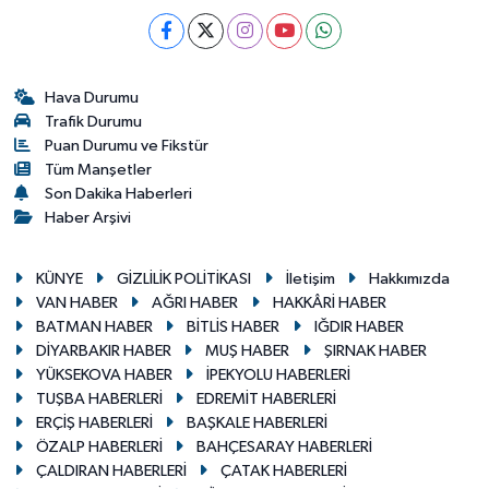
Hava Durumu
Trafik Durumu
Puan Durumu ve Fikstür
Tüm Manşetler
Son Dakika Haberleri
Haber Arşivi
KÜNYE
GİZLİLİK POLİTİKASI
İletişim
Hakkımızda
VAN HABER
AĞRI HABER
HAKKÂRİ HABER
BATMAN HABER
BİTLİS HABER
IĞDIR HABER
DİYARBAKIR HABER
MUŞ HABER
ŞIRNAK HABER
YÜKSEKOVA HABER
İPEKYOLU HABERLERİ
TUŞBA HABERLERİ
EDREMİT HABERLERİ
ERÇİŞ HABERLERİ
BAŞKALE HABERLERİ
ÖZALP HABERLERİ
BAHÇESARAY HABERLERİ
ÇALDIRAN HABERLERİ
ÇATAK HABERLERİ