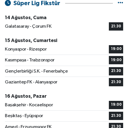
Süper Lig Fikstür
14 Ağustos, Cuma
Galatasaray - Çorum FK
21:30
15 Ağustos, Cumartesi
Konyaspor - Rizespor
19:00
Kasımpaşa - Trabzonspor
19:00
Gençlerbirliği S.K. - Fenerbahçe
21:30
Gaziantep FK - Alanyaspor
21:30
16 Ağustos, Pazar
Başakşehir - Kocaelispor
19:00
Beşiktaş - Eyüpspor
21:30
Amed - Erzurumspor FK
21:30