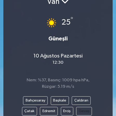
Van
RESMİ İLANLAR
°
25
Güneşli
10 Ağustos Pazartesi
12:30
Nem: %37, Basınç: 1009 hpa hPa,
Rüzgar: 5.19 m/s
Bahçesaray
Başkale
Çaldıran
Çatak
Edremit
Erciş
Gevaş