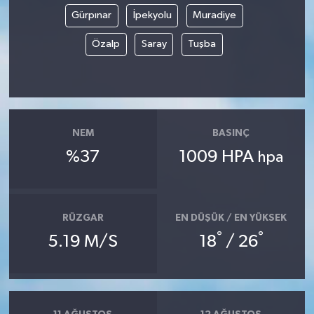
Gürpınar
İpekyolu
Muradiye
Özalp
Saray
Tuşba
NEM
BASINÇ
%37
1009 HPA
hpa
RÜZGAR
EN DÜŞÜK / EN YÜKSEK
°
°
5.19 M/S
18
/ 26