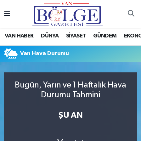
Van Haber
Hava Durumu
VAN HABER
DÜNYA
SİYASET
GÜNDEM
EKON
Siyaset
Trafik Durumu
Van Hava Durumu
Gündem
Puan Durumu ve Fikstür
Spor
Tüm Manşetler
Bugün, Yarın ve 1 Haftalık Hava
Ekonomi
Son Dakika Haberleri
Durumu Tahmini
Eğitim
Haber Arşivi
ŞU AN
Sağlık
Dünya