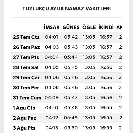
TUZLUKÇU AYLIK NAMAZ VAKITLERI
İMSAK
GÜNEŞ
ÖĞLE
İKINDI
AKŞA
25 Tem Cts
04:01
05:42
13:05
16:57
20:18
26 Tem Paz
04:03
05:43
13:05
16:57
20:17
27 Tem Pts
04:04
05:44
13:05
16:57
20:16
28 Tem Sal
04:05
05:45
13:05
16:56
20:15
29 Tem Çar
04:06
05:46
13:05
16:56
20:14
30 Tem Per
04:08
05:46
13:05
16:56
20:14
31 Tem Cum
04:09
05:47
13:05
16:56
20:13
1 Ağu Cts
04:10
05:48
13:05
16:55
20:12
2 Ağu Paz
04:12
05:49
13:05
16:55
20:11
3 Ağu Pts
04:13
05:50
13:05
16:55
20:10