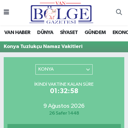
Van Haber
Hava Durumu
VAN HABER
DÜNYA
SİYASET
GÜNDEM
EKON
Siyaset
Trafik Durumu
Konya Tuzlukçu Namaz Vakitleri
Gündem
Puan Durumu ve Fikstür
Spor
Tüm Manşetler
KONYA
Ekonomi
Son Dakika Haberleri
İKINDI VAKTINE KALAN SÜRE
01:32:58
Eğitim
Haber Arşivi
9 Ağustos 2026
Sağlık
26 Safer 1448
Dünya