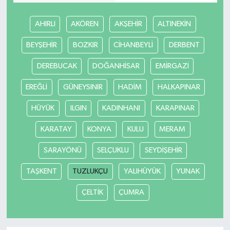
AHIRLI
AKÖREN
AKŞEHİR
ALTINEKİN
BEYŞEHİR
BOZKIR
CİHANBEYLİ
DERBENT
DEREBUCAK
DOĞANHİSAR
EMİRGAZİ
EREĞLİ
GÜNEYSINIR
HADİM
HALKAPINAR
HÜYÜK
ILGIN
KADINHANI
KARAPINAR
KARATAY
KONYA
KULU
MERAM
SARAYÖNÜ
SELÇUKLU
SEYDİŞEHİR
TAŞKENT
TUZLUKÇU
YALIHÜYÜK
YUNAK
ÇELTİK
ÇUMRA