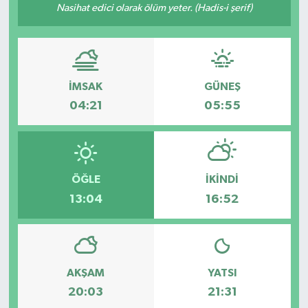
Nasihat edici olarak ölüm yeter. (Hadis-i şerif)
RESMİ İLANLAR
İMSAK
GÜNEŞ
04:21
05:55
ÖĞLE
İKINDI
13:04
16:52
AKŞAM
YATSI
20:03
21:31