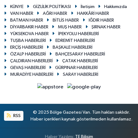
KÜNYE
GİZLİLİK POLİTİKASI
İletişim
Hakkımızda
VAN HABER
AĞRI HABER
HAKKÂRİ HABER
BATMAN HABER
BİTLİS HABER
IĞDIR HABER
DİYARBAKIR HABER
MUŞ HABER
ŞIRNAK HABER
YÜKSEKOVA HABER
İPEKYOLU HABERLERİ
TUŞBA HABERLERİ
EDREMİT HABERLERİ
ERÇİŞ HABERLERİ
BAŞKALE HABERLERİ
ÖZALP HABERLERİ
BAHÇESARAY HABERLERİ
ÇALDIRAN HABERLERİ
ÇATAK HABERLERİ
GEVAŞ HABERLERİ
GÜRPINAR HABERLERİ
MURADİYE HABERLERİ
SARAY HABERLERİ
© 2025 Bölge Gazetesi Van. Tüm hakları saklıdır.
RSS
Haber içerikleri kaynak gösterilmeden kullanılamaz.
Haber Yazılımı:
TE Bilişim