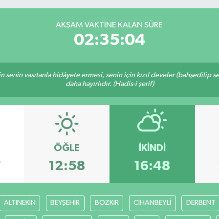
AKŞAM VAKTINE KALAN SÜRE
02:35:03
inin senin vasıtanla hidâyete ermesi, senin için kızıl develer (bahşedilip
daha hayırlıdır. (Hadis-i şerif)
ÖĞLE
İKINDI
7
12:58
16:48
ALTINEKİN
BEYŞEHİR
BOZKIR
CİHANBEYLİ
DERBENT