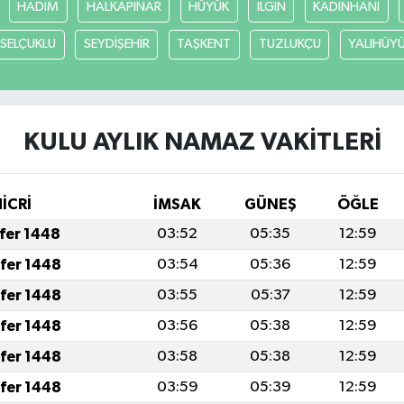
HADİM
HALKAPINAR
HÜYÜK
ILGIN
KADINHANI
SELÇUKLU
SEYDİŞEHİR
TAŞKENT
TUZLUKÇU
YALIHÜY
KULU AYLIK NAMAZ VAKITLERI
HİCRİ
İMSAK
GÜNEŞ
ÖĞLE
afer 1448
03:52
05:35
12:59
afer 1448
03:54
05:36
12:59
afer 1448
03:55
05:37
12:59
afer 1448
03:56
05:38
12:59
afer 1448
03:58
05:38
12:59
afer 1448
03:59
05:39
12:59