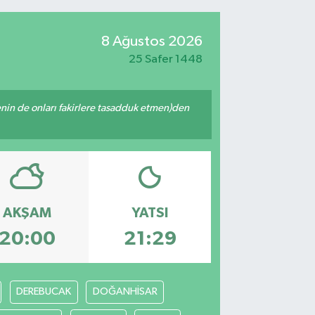
8 Ağustos 2026
25 Safer 1448
 senin de onları fakirlere tasadduk etmen)den
AKŞAM
YATSI
20:00
21:29
DEREBUCAK
DOĞANHİSAR