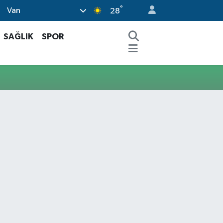
°
Van
28
SAĞLIK
SPOR