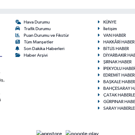
Hava Durumu
KÜNYE
Trafik Durumu
İletişim
Puan Durumu ve Fikstür
VAN HABER
Tüm Manşetler
HAKKÂRİ HABER
Son Dakika Haberleri
BİTLİS HABER
Haber Arşivi
DİYARBAKIR HA
ŞIRNAK HABER
İPEKYOLU HABER
r
EDREMİT HABER
iş,
BAŞKALE HABER
BAHÇESARAY H
n
ÇATAK HABERLE
i
GÜRPINAR HABE
SARAY HABERLE