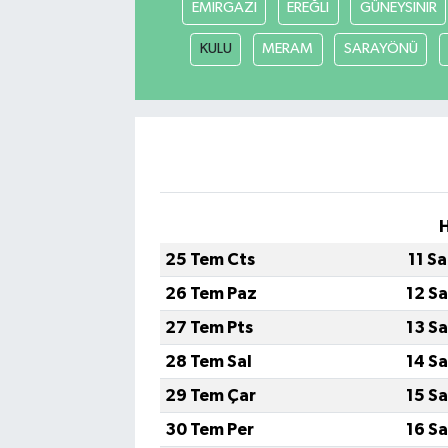
EMİRGAZİ
EREĞLİ
GÜNEYSINIR
KULU
MERAM
SARAYÖNÜ
25 Tem Cts
11 S
26 Tem Paz
12 S
27 Tem Pts
13 S
28 Tem Sal
14 S
29 Tem Çar
15 S
30 Tem Per
16 S