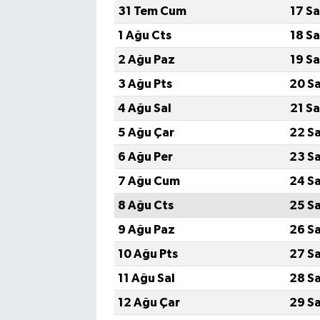
31 Tem Cum
17 S
1 Ağu Cts
18 S
2 Ağu Paz
19 S
3 Ağu Pts
20 S
4 Ağu Sal
21 S
5 Ağu Çar
22 S
6 Ağu Per
23 S
7 Ağu Cum
24 S
8 Ağu Cts
25 S
9 Ağu Paz
26 S
10 Ağu Pts
27 S
11 Ağu Sal
28 S
12 Ağu Çar
29 S