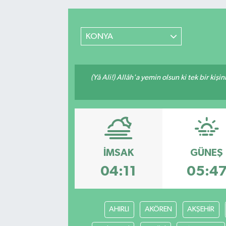
RESMİ İLANLAR
KONYA
(Yâ Ali!) Allâh'a yemin olsun ki tek bir kiş
İMSAK
GÜNEŞ
04:11
05:4
AHIRLI
AKÖREN
AKŞEHİR