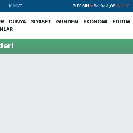
BITCOIN
64.944,08
%-0.18
KÜNYE
DOLAR
47,7436
%0.18
ER
DÜNYA
SİYASET
GÜNDEM
EKONOMİ
EĞİTİM
EURO
55,2510
%0.32
ANLAR
STERLİN
64,4811
%0.38
leri
GRAM ALTIN
6660.55
%0.03
BİST100
13.779
%-14