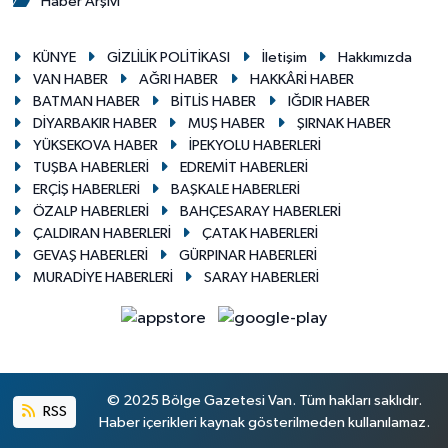
Haber Arşivi
KÜNYE
GİZLİLİK POLİTİKASI
İletişim
Hakkımızda
VAN HABER
AĞRI HABER
HAKKÂRİ HABER
BATMAN HABER
BİTLİS HABER
IĞDIR HABER
DİYARBAKIR HABER
MUŞ HABER
ŞIRNAK HABER
YÜKSEKOVA HABER
İPEKYOLU HABERLERİ
TUŞBA HABERLERİ
EDREMİT HABERLERİ
ERÇİŞ HABERLERİ
BAŞKALE HABERLERİ
ÖZALP HABERLERİ
BAHÇESARAY HABERLERİ
ÇALDIRAN HABERLERİ
ÇATAK HABERLERİ
GEVAŞ HABERLERİ
GÜRPINAR HABERLERİ
MURADİYE HABERLERİ
SARAY HABERLERİ
© 2025 Bölge Gazetesi Van. Tüm hakları saklıdır.
RSS
Haber içerikleri kaynak gösterilmeden kullanılamaz.