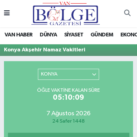
Van Haber
Hava Durumu
VAN HABER
DÜNYA
SİYASET
GÜNDEM
EKON
Siyaset
Trafik Durumu
Konya Akşehir Namaz Vakitleri
Gündem
Puan Durumu ve Fikstür
Spor
Tüm Manşetler
KONYA
Ekonomi
Son Dakika Haberleri
ÖĞLE VAKTINE KALAN SÜRE
05:10:09
Eğitim
Haber Arşivi
7 Ağustos 2026
Sağlık
24 Safer 1448
Dünya