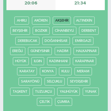
20:06
21:34
AHIRLI
AKÖREN
AKŞEHİR
ALTINEKİN
BEYŞEHİR
BOZKIR
CİHANBEYLİ
DERBENT
DEREBUCAK
DOĞANHİSAR
EMİRGAZİ
EREĞLİ
GÜNEYSINIR
HADİM
HALKAPINAR
HÜYÜK
ILGIN
KADINHANI
KARAPINAR
KARATAY
KONYA
KULU
MERAM
SARAYÖNÜ
SELÇUKLU
SEYDİŞEHİR
TAŞKENT
TUZLUKÇU
YALIHÜYÜK
YUNAK
ÇELTİK
ÇUMRA