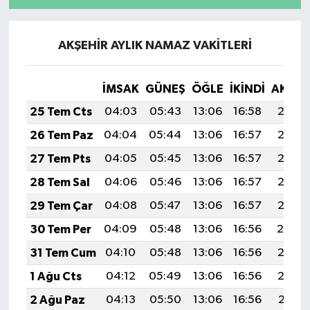
AKŞEHİR AYLIK NAMAZ VAKITLERI
İMSAK
GÜNEŞ
ÖĞLE
İKINDI
AKŞA
25 Tem Cts
04:03
05:43
13:06
16:58
20:18
26 Tem Paz
04:04
05:44
13:06
16:57
20:18
27 Tem Pts
04:05
05:45
13:06
16:57
20:17
28 Tem Sal
04:06
05:46
13:06
16:57
20:16
29 Tem Çar
04:08
05:47
13:06
16:57
20:15
30 Tem Per
04:09
05:48
13:06
16:56
20:14
31 Tem Cum
04:10
05:48
13:06
16:56
20:13
1 Ağu Cts
04:12
05:49
13:06
16:56
20:12
2 Ağu Paz
04:13
05:50
13:06
16:56
20:11