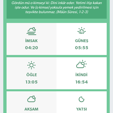
Gördün mü o kimseyi ki: Dini inkâr eder. Yetimi itip kakan
işte odur. Ve (o kimse) yoksula yemek yedirilmesi için
RESMİ İLANLAR
teşvikte bulunmaz. (Mâûn Sûresi, 1-2-3)
İMSAK
GÜNEŞ
04:20
05:55
ÖĞLE
İKINDI
13:05
16:54
AKŞAM
YATSI