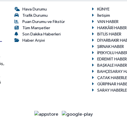
Hava Durumu
KÜNYE
Trafik Durumu
İletişim
Puan Durumu ve Fikstür
VAN HABER
Tüm Manşetler
HAKKÂRİ HABER
Son Dakika Haberleri
BİTLİS HABER
Haber Arşivi
DİYARBAKIR HA
ŞIRNAK HABER
İPEKYOLU HABER
r
EDREMİT HABER
iş,
BAŞKALE HABER
BAHÇESARAY H
n
ÇATAK HABERLE
i
GÜRPINAR HABE
SARAY HABERLE