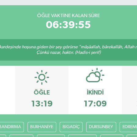
ÖĞLE VAKTINE KALAN SÜRE
06:39:54
 kardeşinde hoşuna giden bir şey görürse "mâşâallah, bârekallâh, Allah 
Çünkü nazar, haktır. (Hadis-i şerif)
ÖĞLE
İKINDI
7
13:19
17:09
BANDIRMA
BURHANİYE
BİGADİÇ
DURSUNBEY
EDREM