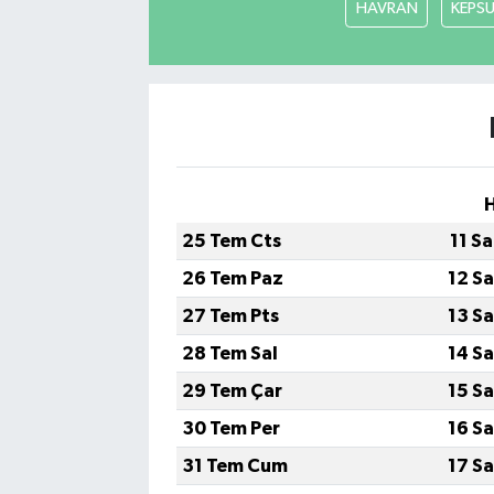
HAVRAN
KEPS
25 Tem Cts
11 S
26 Tem Paz
12 S
27 Tem Pts
13 S
28 Tem Sal
14 S
29 Tem Çar
15 S
30 Tem Per
16 S
31 Tem Cum
17 S