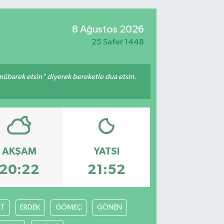
8 Ağustos 2026
25 Safer 1448
mübarek etsin" diyerek bereketle dua etsin.
AKŞAM
YATSI
20:22
21:52
İT
ERDEK
GÖMEÇ
GÖNEN