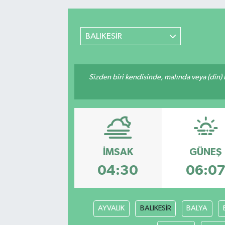
RESMİ İLANLAR
BALIKESİR
Sizden biri kendisinde, malında veya (din)
İMSAK
GÜNEŞ
04:30
06:0
AYVALIK
BALIKESİR
BALYA