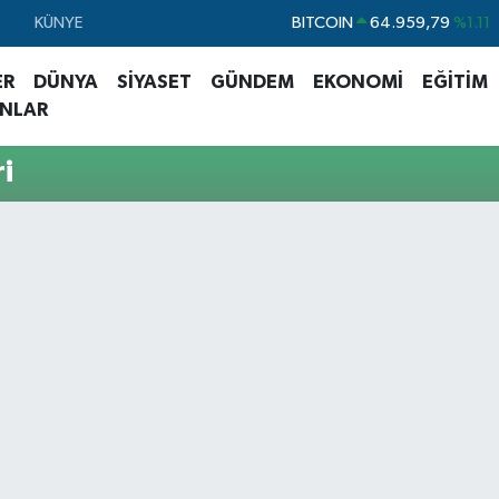
BITCOIN
64.959,79
%1.11
KÜNYE
DOLAR
47,7436
%0.18
ER
DÜNYA
SİYASET
GÜNDEM
EKONOMİ
EĞİTİM
EURO
55,2510
%0.32
ANLAR
STERLİN
64,4811
%0.38
i
GRAM ALTIN
6660.55
%0.03
BİST100
13.779
%-14