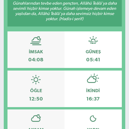
Günahlarından tevbe eden gençten, Allâhü Teâlâ'ya daha
sevimli hiçbir kimse yoktur. Günah işlemeye devam eden
RESMİ İLANLAR
yaşlıdan da, Allâhü Teâlâ'ya daha sevimsiz hiçbir kimse
yoktur. (Hadis-i şerif)
İMSAK
GÜNEŞ
04:08
05:41
ÖĞLE
İKINDI
12:50
16:37