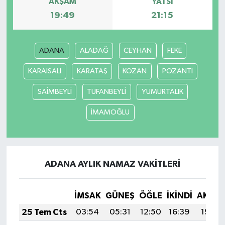
AKŞAM
YATSI
19:49
21:15
ADANA
ALADAĞ
CEYHAN
FEKE
KARAISALI
KARATAŞ
KOZAN
POZANTI
SAİMBEYLİ
TUFANBEYLİ
YUMURTALIK
İMAMOĞLU
ADANA AYLIK NAMAZ VAKITLERI
İMSAK
GÜNEŞ
ÖĞLE
İKINDI
AKŞA
25 Tem Cts
03:54
05:31
12:50
16:39
19:59