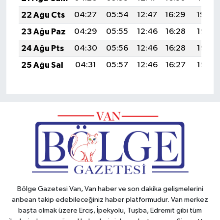
22 Ağu Cts
04:27
05:54
12:47
16:29
19:29
23 Ağu Paz
04:29
05:55
12:46
16:28
19:28
24 Ağu Pts
04:30
05:56
12:46
16:28
19:27
25 Ağu Sal
04:31
05:57
12:46
16:27
19:25
Bölge Gazetesi Van, Van haber ve son dakika gelişmelerini
anbean takip edebileceğiniz haber platformudur. Van merkez
başta olmak üzere Erciş, İpekyolu, Tuşba, Edremit gibi tüm