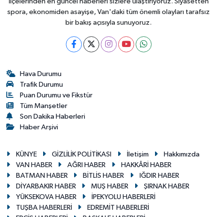
ilçelerinden en güncel haberleri sizlere ulaştırıyoruz. Siyasetten
spora, ekonomiden asayişe, Van'daki tüm önemli olayları tarafsız
bir bakış açısıyla sunuyoruz.
Hava Durumu
Trafik Durumu
Puan Durumu ve Fikstür
Tüm Manşetler
Son Dakika Haberleri
Haber Arşivi
KÜNYE
GİZLİLİK POLİTİKASI
İletişim
Hakkımızda
VAN HABER
AĞRI HABER
HAKKÂRİ HABER
BATMAN HABER
BİTLİS HABER
IĞDIR HABER
DİYARBAKIR HABER
MUŞ HABER
ŞIRNAK HABER
YÜKSEKOVA HABER
İPEKYOLU HABERLERİ
TUŞBA HABERLERİ
EDREMİT HABERLERİ