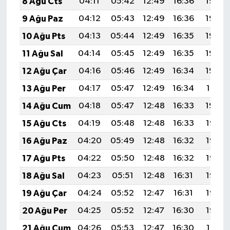
8 Ağu Cts
04:11
05:42
12:49
16:36
19:46
9 Ağu Paz
04:12
05:43
12:49
16:36
19:45
10 Ağu Pts
04:13
05:44
12:49
16:35
19:44
11 Ağu Sal
04:14
05:45
12:49
16:35
19:43
12 Ağu Çar
04:16
05:46
12:49
16:34
19:42
13 Ağu Per
04:17
05:47
12:49
16:34
19:41
14 Ağu Cum
04:18
05:47
12:48
16:33
19:40
15 Ağu Cts
04:19
05:48
12:48
16:33
19:38
16 Ağu Paz
04:20
05:49
12:48
16:32
19:37
17 Ağu Pts
04:22
05:50
12:48
16:32
19:36
18 Ağu Sal
04:23
05:51
12:48
16:31
19:35
19 Ağu Çar
04:24
05:52
12:47
16:31
19:33
20 Ağu Per
04:25
05:52
12:47
16:30
19:32
21 Ağu Cum
04:26
05:53
12:47
16:30
19:31