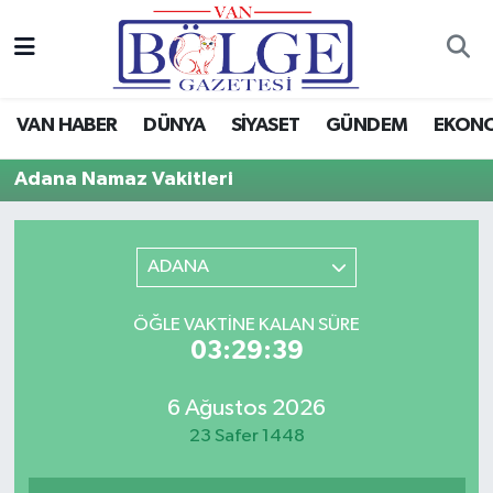
Van Haber
Hava Durumu
VAN HABER
DÜNYA
SİYASET
GÜNDEM
EKON
Siyaset
Trafik Durumu
Adana Namaz Vakitleri
Gündem
Puan Durumu ve Fikstür
Spor
Tüm Manşetler
ADANA
Ekonomi
Son Dakika Haberleri
ÖĞLE VAKTINE KALAN SÜRE
03:29:39
Eğitim
Haber Arşivi
6 Ağustos 2026
Sağlık
23 Safer 1448
Dünya