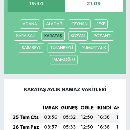
19:44
21:09
ADANA
ALADAĞ
CEYHAN
FEKE
KARAISALI
KARATAŞ
KOZAN
POZANTI
SAİMBEYLİ
TUFANBEYLİ
YUMURTALIK
İMAMOĞLU
KARATAŞ AYLIK NAMAZ VAKITLERI
İMSAK
GÜNEŞ
ÖĞLE
İKINDI
AKŞA
25 Tem Cts
03:56
05:32
12:50
16:38
19:58
26 Tem Paz
03:57
05:33
12:50
16:38
19:57