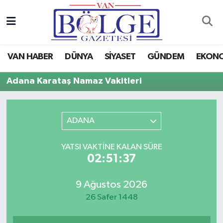
Van Haber
Hava Durumu
VAN HABER
DÜNYA
SİYASET
GÜNDEM
EKON
Siyaset
Trafik Durumu
Adana Karataş Namaz Vakitleri
Gündem
Puan Durumu ve Fikstür
Spor
Tüm Manşetler
ADANA
Ekonomi
Son Dakika Haberleri
YATSI VAKTINE KALAN SÜRE
02:51:37
Eğitim
Haber Arşivi
9 Ağustos 2026
Sağlık
26 Safer 1448
Dünya