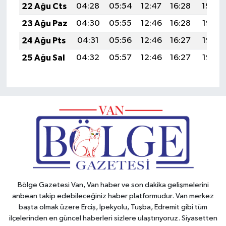
22 Ağu Cts
04:28
05:54
12:47
16:28
19:29
23 Ağu Paz
04:30
05:55
12:46
16:28
19:27
24 Ağu Pts
04:31
05:56
12:46
16:27
19:26
25 Ağu Sal
04:32
05:57
12:46
16:27
19:25
Bölge Gazetesi Van, Van haber ve son dakika gelişmelerini
anbean takip edebileceğiniz haber platformudur. Van merkez
başta olmak üzere Erciş, İpekyolu, Tuşba, Edremit gibi tüm
ilçelerinden en güncel haberleri sizlere ulaştırıyoruz. Siyasetten