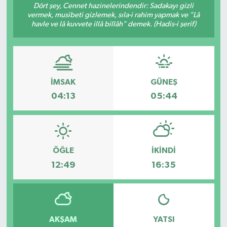
Dört şey, Cennet hazinelerindendir: Sadakayı gizli
vermek, musibeti gizlemek, sıla-i rahim yapmak ve "Lâ
RESMİ İLANLAR
havle ve lâ kuvvete illâ billâh" demek. (Hadis-i şerif)
İMSAK
GÜNEŞ
04:13
05:44
ÖĞLE
İKINDI
12:49
16:35
AKŞAM
YATSI