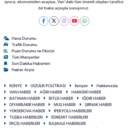
spora, ekonomiden asayişe, Van'daki tüm önemli olayları tarafsız
bir bakış açısıyla sunuyoruz.
Hava Durumu
Trafik Durumu
Puan Durumu ve Fikstür
Tüm Manşetler
Son Dakika Haberleri
Haber Arşivi
KÜNYE
GİZLİLİK POLİTİKASI
İletişim
Hakkımızda
VAN HABER
AĞRI HABER
HAKKÂRİ HABER
BATMAN HABER
BİTLİS HABER
IĞDIR HABER
DİYARBAKIR HABER
MUŞ HABER
ŞIRNAK HABER
YÜKSEKOVA HABER
İPEKYOLU HABERLERİ
TUŞBA HABERLERİ
EDREMİT HABERLERİ
ERÇİŞ HABERLERİ
BAŞKALE HABERLERİ