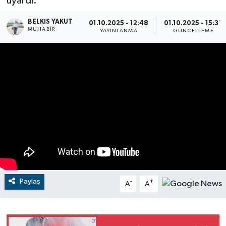
uyardı.
RESMİ İLANLAR
BELKIS YAKUT
01.10.2025 - 12:48
01.10.2025 - 15:37
MUHABİR
YAYINLANMA
GÜNCELLEME
Paylaş
-
+
A
A