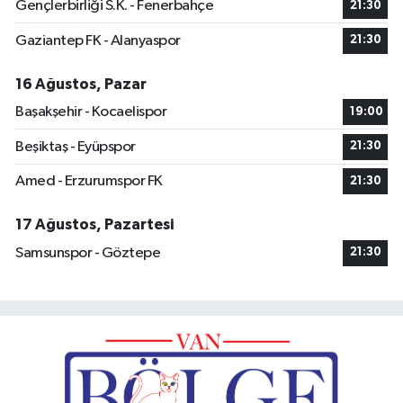
Gençlerbirliği S.K. - Fenerbahçe
21:30
Gaziantep FK - Alanyaspor
21:30
16 Ağustos, Pazar
Başakşehir - Kocaelispor
19:00
Beşiktaş - Eyüpspor
21:30
Amed - Erzurumspor FK
21:30
17 Ağustos, Pazartesi
Samsunspor - Göztepe
21:30