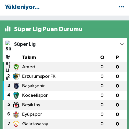
Yükleniyor...
Süper Lig Puan Durumu
Süper Lig
#
Takım
O
P
1
Amed
0
0
2
Erzurumspor FK
0
0
3
Başakşehir
0
0
4
Kocaelispor
0
0
5
Beşiktaş
0
0
6
Eyüpspor
0
0
7
Galatasaray
0
0