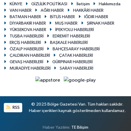
KÜNYE
GİZLİLİK POLİTİKASI
İletişim
Hakkımızda
VAN HABER
AĞRI HABER
HAKKÂRİ HABER
BATMAN HABER
BİTLİS HABER
IĞDIR HABER
DİYARBAKIR HABER
MUŞ HABER
ŞIRNAK HABER
YÜKSEKOVA HABER
İPEKYOLU HABERLERİ
TUŞBA HABERLERİ
EDREMİT HABERLERİ
ERÇİŞ HABERLERİ
BAŞKALE HABERLERİ
ÖZALP HABERLERİ
BAHÇESARAY HABERLERİ
ÇALDIRAN HABERLERİ
ÇATAK HABERLERİ
GEVAŞ HABERLERİ
GÜRPINAR HABERLERİ
MURADİYE HABERLERİ
SARAY HABERLERİ
© 2025 Bölge Gazetesi Van. Tüm hakları saklıdır.
RSS
Haber içerikleri kaynak gösterilmeden kullanılamaz.
Haber Yazılımı:
TE Bilişim