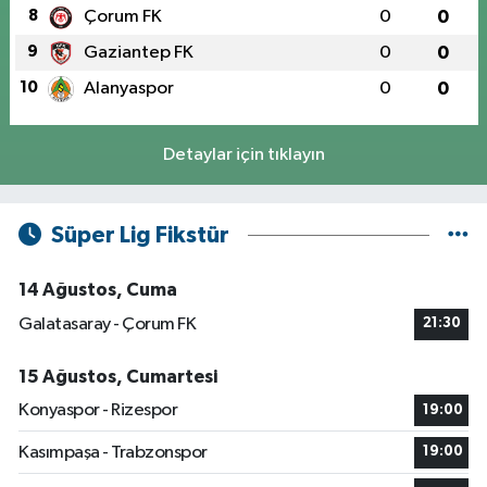
8
Çorum FK
0
0
9
Gaziantep FK
0
0
10
Alanyaspor
0
0
Detaylar için tıklayın
Süper Lig Fikstür
14 Ağustos, Cuma
Galatasaray - Çorum FK
21:30
15 Ağustos, Cumartesi
Konyaspor - Rizespor
19:00
Kasımpaşa - Trabzonspor
19:00