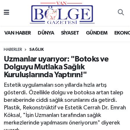
Van Haber
Hava Durumu
VAN HABER
DÜNYA
SİYASET
GÜNDEM
EKON
Siyaset
Trafik Durumu
HABERLER
SAĞLIK
Gündem
Puan Durumu ve Fikstür
Uzmanlar uyarıyor: "Botoks ve
Dolguyu Mutlaka Sağlık
Spor
Tüm Manşetler
Kuruluşlarında Yaptırın!"
Ekonomi
Son Dakika Haberleri
Estetik uygulamaları son yıllarda hızla artış
gösterdi. Özellikle dolgu ve botoksa artan talep
Eğitim
Haber Arşivi
beraberinde ciddi sağlık sorunlarını da getirdi.
Plastik, Rekonstrüktif ve Estetik Cerrah Dr. Emrah
Sağlık
Köksal, "İşin Uzmanları tarafından sağlık
merkezlerinde yapılmasını öneriyorum" diyerek
Dünya