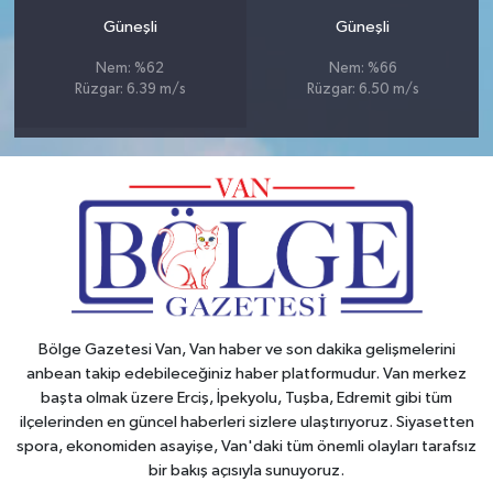
Güneşli
Güneşli
Nem: %62
Nem: %66
Rüzgar: 6.39 m/s
Rüzgar: 6.50 m/s
Bölge Gazetesi Van, Van haber ve son dakika gelişmelerini
anbean takip edebileceğiniz haber platformudur. Van merkez
başta olmak üzere Erciş, İpekyolu, Tuşba, Edremit gibi tüm
ilçelerinden en güncel haberleri sizlere ulaştırıyoruz. Siyasetten
spora, ekonomiden asayişe, Van'daki tüm önemli olayları tarafsız
bir bakış açısıyla sunuyoruz.