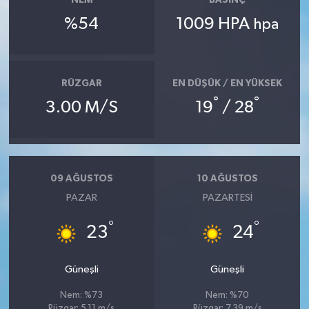
NEM
BASINÇ
%54
1009 HPA
hpa
RÜZGAR
EN DÜŞÜK / EN YÜKSEK
°
°
3.00 M/S
19
/ 28
09 AĞUSTOS
10 AĞUSTOS
PAZAR
PAZARTESI
°
°
23
24
Güneşli
Güneşli
Nem: %73
Nem: %70
Rüzgar: 5.11 m/s
Rüzgar: 7.39 m/s