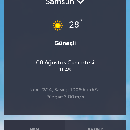
Samsun
RESMİ İLANLAR
°
28
Güneşli
08 Ağustos Cumartesi
11:45
Nem: %54, Basınç: 1009 hpa hPa,
Rüzgar: 3.00 m/s