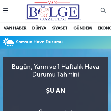
Van Haber
Hava Durumu
VAN HABER
DÜNYA
SİYASET
GÜNDEM
EKON
Siyaset
Trafik Durumu
Samsun Hava Durumu
Gündem
Puan Durumu ve Fikstür
Spor
Tüm Manşetler
Bugün, Yarın ve 1 Haftalık Hava
Ekonomi
Son Dakika Haberleri
Durumu Tahmini
Eğitim
Haber Arşivi
ŞU AN
Sağlık
Dünya