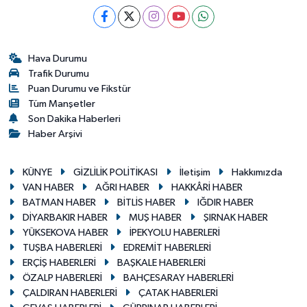
Hava Durumu
Trafik Durumu
Puan Durumu ve Fikstür
Tüm Manşetler
Son Dakika Haberleri
Haber Arşivi
KÜNYE
GİZLİLİK POLİTİKASI
İletişim
Hakkımızda
VAN HABER
AĞRI HABER
HAKKÂRİ HABER
BATMAN HABER
BİTLİS HABER
IĞDIR HABER
DİYARBAKIR HABER
MUŞ HABER
ŞIRNAK HABER
YÜKSEKOVA HABER
İPEKYOLU HABERLERİ
TUŞBA HABERLERİ
EDREMİT HABERLERİ
ERÇİŞ HABERLERİ
BAŞKALE HABERLERİ
ÖZALP HABERLERİ
BAHÇESARAY HABERLERİ
ÇALDIRAN HABERLERİ
ÇATAK HABERLERİ