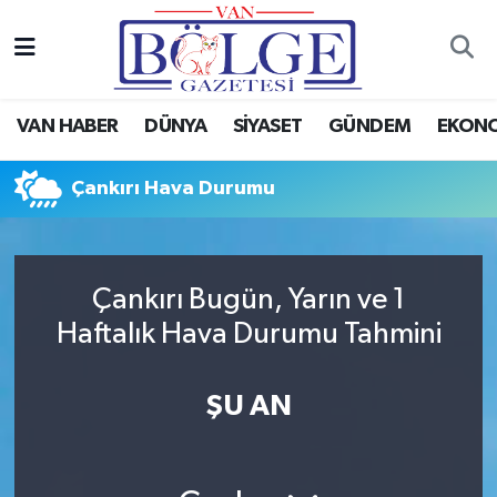
Van Haber
Hava Durumu
VAN HABER
DÜNYA
SİYASET
GÜNDEM
EKON
Siyaset
Trafik Durumu
Çankırı Hava Durumu
Gündem
Puan Durumu ve Fikstür
Spor
Tüm Manşetler
Çankırı Bugün, Yarın ve 1
Ekonomi
Son Dakika Haberleri
Haftalık Hava Durumu Tahmini
Eğitim
Haber Arşivi
ŞU AN
Sağlık
Dünya