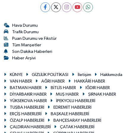
Hava Durumu
Trafik Durumu
Puan Durumu ve Fikstür
Tüm Manşetler
Son Dakika Haberleri
Haber Arşivi
KÜNYE
GİZLİLİK POLİTİKASI
İletişim
Hakkımızda
VAN HABER
AĞRI HABER
HAKKÂRİ HABER
BATMAN HABER
BİTLİS HABER
IĞDIR HABER
DİYARBAKIR HABER
MUŞ HABER
ŞIRNAK HABER
YÜKSEKOVA HABER
İPEKYOLU HABERLERİ
TUŞBA HABERLERİ
EDREMİT HABERLERİ
ERÇİŞ HABERLERİ
BAŞKALE HABERLERİ
ÖZALP HABERLERİ
BAHÇESARAY HABERLERİ
ÇALDIRAN HABERLERİ
ÇATAK HABERLERİ