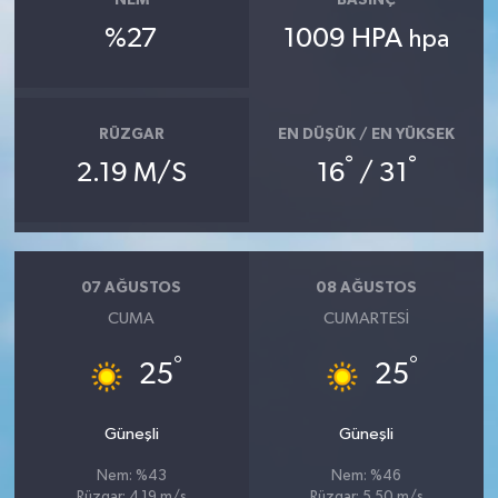
NEM
BASINÇ
%27
1009 HPA
hpa
RÜZGAR
EN DÜŞÜK / EN YÜKSEK
°
°
2.19 M/S
16
/ 31
07 AĞUSTOS
08 AĞUSTOS
CUMA
CUMARTESI
°
°
25
25
Güneşli
Güneşli
Nem: %43
Nem: %46
Rüzgar: 4.19 m/s
Rüzgar: 5.50 m/s