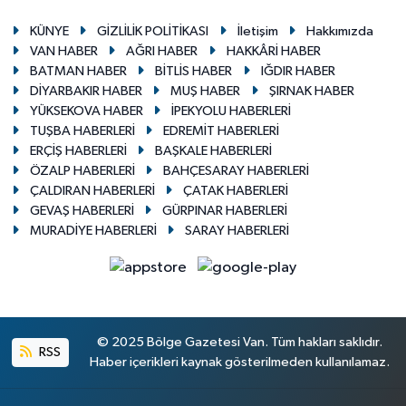
KÜNYE
GİZLİLİK POLİTİKASI
İletişim
Hakkımızda
VAN HABER
AĞRI HABER
HAKKÂRİ HABER
BATMAN HABER
BİTLİS HABER
IĞDIR HABER
DİYARBAKIR HABER
MUŞ HABER
ŞIRNAK HABER
YÜKSEKOVA HABER
İPEKYOLU HABERLERİ
TUŞBA HABERLERİ
EDREMİT HABERLERİ
ERÇİŞ HABERLERİ
BAŞKALE HABERLERİ
ÖZALP HABERLERİ
BAHÇESARAY HABERLERİ
ÇALDIRAN HABERLERİ
ÇATAK HABERLERİ
GEVAŞ HABERLERİ
GÜRPINAR HABERLERİ
MURADİYE HABERLERİ
SARAY HABERLERİ
© 2025 Bölge Gazetesi Van. Tüm hakları saklıdır.
RSS
Haber içerikleri kaynak gösterilmeden kullanılamaz.