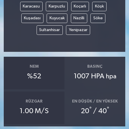
Karacasu
Karpuzlu
Koçarlı
Köşk
Kuşadası
Kuyucak
Nazilli
Söke
Sultanhisar
Yenipazar
NEM
BASINÇ
%52
1007 HPA
hpa
RÜZGAR
EN DÜŞÜK / EN YÜKSEK
°
°
1.00 M/S
20
/ 40