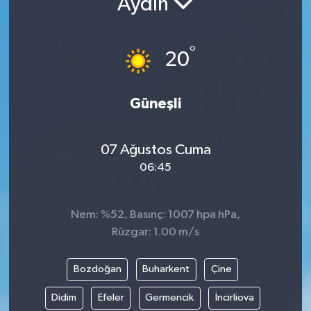
Aydın
RESMİ İLANLAR
°
20
Güneşli
07 Ağustos Cuma
06:45
Nem: %52, Basınç: 1007 hpa hPa,
Rüzgar: 1.00 m/s
Bozdoğan
Buharkent
Çine
Didim
Efeler
Germencik
İncirliova