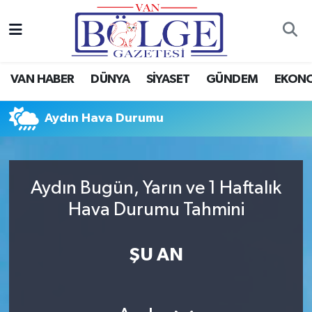
Van Haber
Hava Durumu
VAN HABER
DÜNYA
SİYASET
GÜNDEM
EKON
Siyaset
Trafik Durumu
Aydın Hava Durumu
Gündem
Puan Durumu ve Fikstür
Spor
Tüm Manşetler
Aydın Bugün, Yarın ve 1 Haftalık
Ekonomi
Son Dakika Haberleri
Hava Durumu Tahmini
Eğitim
Haber Arşivi
ŞU AN
Sağlık
Dünya