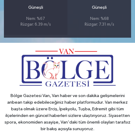
Güneşli
Güneşli
Nem: %67
Nem: %68
Rüzgar: 6.39 m/s
Rüzgar: 7.31 m/s
Bölge Gazetesi Van, Van haber ve son dakika gelişmelerini
anbean takip edebileceğiniz haber platformudur. Van merkez
başta olmak üzere Erciş, İpekyolu, Tuşba, Edremit gibi tüm
ilçelerinden en güncel haberleri sizlere ulaştırıyoruz. Siyasetten
spora, ekonomiden asayişe, Van'daki tüm önemli olayları tarafsız
bir bakış açısıyla sunuyoruz.