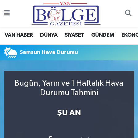
Van Haber
Hava Durumu
VAN HABER
DÜNYA
SİYASET
GÜNDEM
EKON
Siyaset
Trafik Durumu
Samsun Hava Durumu
Gündem
Puan Durumu ve Fikstür
Spor
Tüm Manşetler
Bugün, Yarın ve 1 Haftalık Hava
Ekonomi
Son Dakika Haberleri
Durumu Tahmini
Eğitim
Haber Arşivi
ŞU AN
Sağlık
Dünya