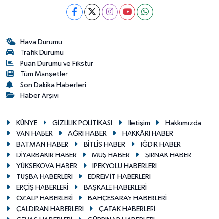
Hava Durumu
Trafik Durumu
Puan Durumu ve Fikstür
Tüm Manşetler
Son Dakika Haberleri
Haber Arşivi
KÜNYE
GİZLİLİK POLİTİKASI
İletişim
Hakkımızda
VAN HABER
AĞRI HABER
HAKKÂRİ HABER
BATMAN HABER
BİTLİS HABER
IĞDIR HABER
DİYARBAKIR HABER
MUŞ HABER
ŞIRNAK HABER
YÜKSEKOVA HABER
İPEKYOLU HABERLERİ
TUŞBA HABERLERİ
EDREMİT HABERLERİ
ERÇİŞ HABERLERİ
BAŞKALE HABERLERİ
ÖZALP HABERLERİ
BAHÇESARAY HABERLERİ
ÇALDIRAN HABERLERİ
ÇATAK HABERLERİ