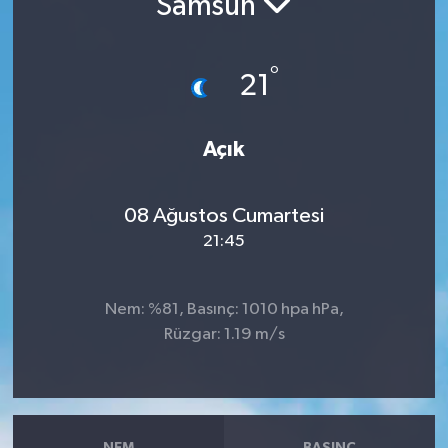
Samsun
RESMİ İLANLAR
°
21
Açık
08 Ağustos Cumartesi
21:45
Nem: %81, Basınç: 1010 hpa hPa,
Rüzgar: 1.19 m/s