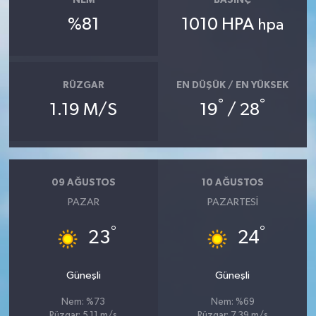
NEM
BASINÇ
%81
1010 HPA
hpa
RÜZGAR
EN DÜŞÜK / EN YÜKSEK
°
°
1.19 M/S
19
/ 28
09 AĞUSTOS
10 AĞUSTOS
PAZAR
PAZARTESI
°
°
23
24
Güneşli
Güneşli
Nem: %73
Nem: %69
Rüzgar: 5.11 m/s
Rüzgar: 7.39 m/s