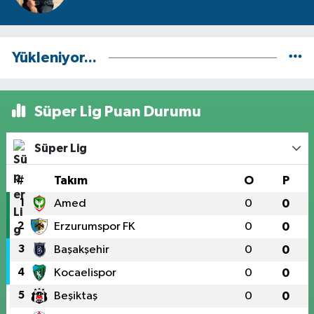
Yükleniyor...
Süper Lig Puan Durumu
Süper Lig
#
Takım
O
P
1
Amed
0
0
2
Erzurumspor FK
0
0
3
Başakşehir
0
0
4
Kocaelispor
0
0
5
Beşiktaş
0
0