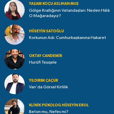
YAŞAM KOÇU ASLIHAN MUŞ
Gölge Krallığının Vatandaşları: Neden Hâlâ
O Mağaradayız?
HÜSEYIN SATOĞLU
Korkunun Adı: Cumhurbaşkanına Hakaret
OKTAY CANDEMIR
Hurûfî Teşqele
YILDIRIM ÇAÇUR
Van'da Görsel Kirlilik
KLINIK PSIKOLOG HÜSEYIN EROL
Beton mu, Nefes mi?