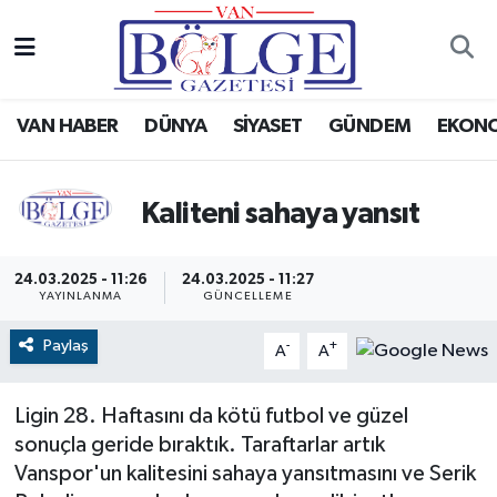
Van Haber
Hava Durumu
VAN HABER
DÜNYA
SİYASET
GÜNDEM
EKON
Siyaset
Trafik Durumu
Gündem
Puan Durumu ve Fikstür
Kaliteni sahaya yansıt
Spor
Tüm Manşetler
24.03.2025 - 11:26
24.03.2025 - 11:27
YAYINLANMA
GÜNCELLEME
Ekonomi
Son Dakika Haberleri
Paylaş
-
+
A
A
Eğitim
Haber Arşivi
Ligin 28. Haftasını da kötü futbol ve güzel
Sağlık
sonuçla geride bıraktık. Taraftarlar artık
Vanspor'un kalitesini sahaya yansıtmasını ve Serik
Dünya