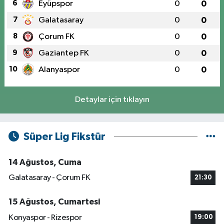
6
Eyüpspor
0
0
7
Galatasaray
0
0
8
Çorum FK
0
0
9
Gaziantep FK
0
0
10
Alanyaspor
0
0
Detaylar için tıklayın
Süper Lig Fikstür
14 Ağustos, Cuma
Galatasaray - Çorum FK
21:30
15 Ağustos, Cumartesi
Konyaspor - Rizespor
19:00