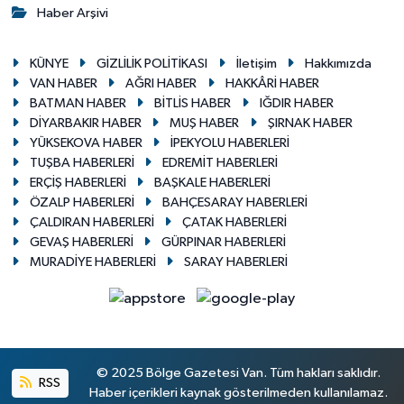
Haber Arşivi
KÜNYE
GİZLİLİK POLİTİKASI
İletişim
Hakkımızda
VAN HABER
AĞRI HABER
HAKKÂRİ HABER
BATMAN HABER
BİTLİS HABER
IĞDIR HABER
DİYARBAKIR HABER
MUŞ HABER
ŞIRNAK HABER
YÜKSEKOVA HABER
İPEKYOLU HABERLERİ
TUŞBA HABERLERİ
EDREMİT HABERLERİ
ERÇİŞ HABERLERİ
BAŞKALE HABERLERİ
ÖZALP HABERLERİ
BAHÇESARAY HABERLERİ
ÇALDIRAN HABERLERİ
ÇATAK HABERLERİ
GEVAŞ HABERLERİ
GÜRPINAR HABERLERİ
MURADİYE HABERLERİ
SARAY HABERLERİ
© 2025 Bölge Gazetesi Van. Tüm hakları saklıdır.
RSS
Haber içerikleri kaynak gösterilmeden kullanılamaz.