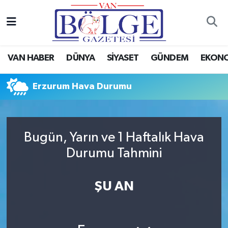
Van Haber
Hava Durumu
VAN HABER
DÜNYA
SİYASET
GÜNDEM
EKON
Siyaset
Trafik Durumu
Erzurum Hava Durumu
Gündem
Puan Durumu ve Fikstür
Spor
Tüm Manşetler
Bugün, Yarın ve 1 Haftalık Hava
Ekonomi
Son Dakika Haberleri
Durumu Tahmini
Eğitim
Haber Arşivi
ŞU AN
Sağlık
Dünya