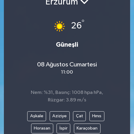
Erzurum
RESMİ İLANLAR
°
26
Güneşli
08 Ağustos Cumartesi
11:00
Nem: %31, Basınç: 1008 hpa hPa,
Rüzgar: 3.89 m/s
Aşkale
Aziziye
Çat
Hınıs
Horasan
İspir
Karaçoban