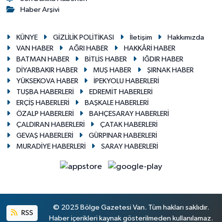
Haber Arşivi
KÜNYE
GİZLİLİK POLİTİKASI
İletişim
Hakkımızda
VAN HABER
AĞRI HABER
HAKKÂRİ HABER
BATMAN HABER
BİTLİS HABER
IĞDIR HABER
DİYARBAKIR HABER
MUŞ HABER
ŞIRNAK HABER
YÜKSEKOVA HABER
İPEKYOLU HABERLERİ
TUŞBA HABERLERİ
EDREMİT HABERLERİ
ERÇİŞ HABERLERİ
BAŞKALE HABERLERİ
ÖZALP HABERLERİ
BAHÇESARAY HABERLERİ
ÇALDIRAN HABERLERİ
ÇATAK HABERLERİ
GEVAŞ HABERLERİ
GÜRPINAR HABERLERİ
MURADİYE HABERLERİ
SARAY HABERLERİ
© 2025 Bölge Gazetesi Van. Tüm hakları saklıdır.
RSS
Haber içerikleri kaynak gösterilmeden kullanılamaz.