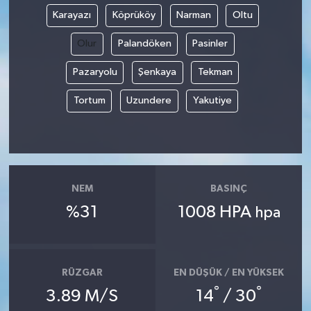
Karayazı
Köprüköy
Narman
Oltu
Olur
Palandöken
Pasinler
Pazaryolu
Şenkaya
Tekman
Tortum
Uzundere
Yakutiye
NEM
BASINÇ
%31
1008 HPA
hpa
RÜZGAR
EN DÜŞÜK / EN YÜKSEK
°
°
3.89 M/S
14
/ 30