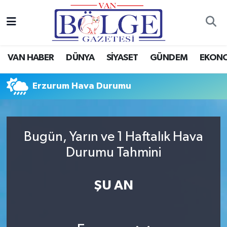
Van Haber
Hava Durumu
VAN HABER
DÜNYA
SİYASET
GÜNDEM
EKON
Siyaset
Trafik Durumu
Erzurum Hava Durumu
Gündem
Puan Durumu ve Fikstür
Spor
Tüm Manşetler
Bugün, Yarın ve 1 Haftalık Hava
Ekonomi
Son Dakika Haberleri
Durumu Tahmini
Eğitim
Haber Arşivi
ŞU AN
Sağlık
Dünya