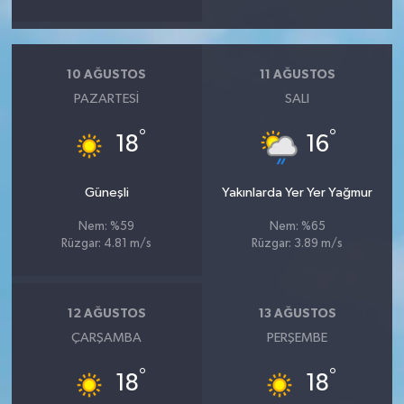
10 AĞUSTOS
11 AĞUSTOS
PAZARTESI
SALI
°
°
18
16
Güneşli
Yakınlarda Yer Yer Yağmur
Nem: %59
Nem: %65
Rüzgar: 4.81 m/s
Rüzgar: 3.89 m/s
12 AĞUSTOS
13 AĞUSTOS
ÇARŞAMBA
PERŞEMBE
°
°
18
18