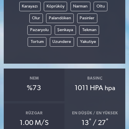
Karayazı
Köprüköy
Narman
Oltu
Olur
Palandöken
Pasinler
Pazaryolu
Şenkaya
Tekman
Tortum
Uzundere
Yakutiye
NEM
BASINÇ
%73
1011 HPA
hpa
RÜZGAR
EN DÜŞÜK / EN YÜKSEK
°
°
1.00 M/S
13
/ 27