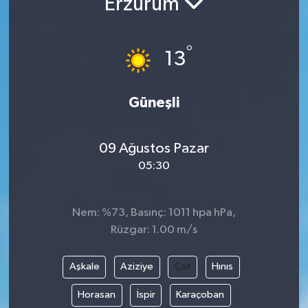
Erzurum
RESMİ İLANLAR
°
13
Güneşli
09 Ağustos Pazar
05:30
Nem: %73, Basınç: 1011 hpa hPa,
Rüzgar: 1.00 m/s
Aşkale
Aziziye
Çat
Hınıs
Horasan
İspir
Karaçoban