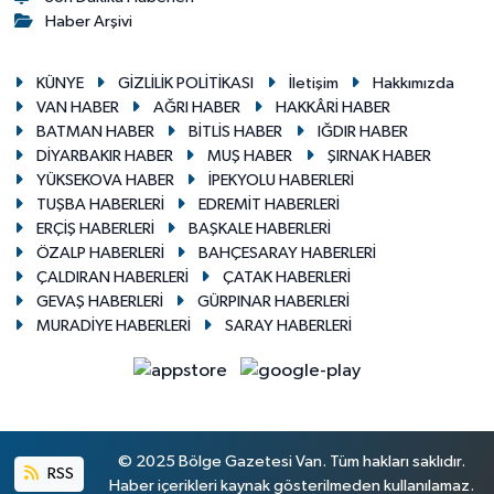
Haber Arşivi
KÜNYE
GİZLİLİK POLİTİKASI
İletişim
Hakkımızda
VAN HABER
AĞRI HABER
HAKKÂRİ HABER
BATMAN HABER
BİTLİS HABER
IĞDIR HABER
DİYARBAKIR HABER
MUŞ HABER
ŞIRNAK HABER
YÜKSEKOVA HABER
İPEKYOLU HABERLERİ
TUŞBA HABERLERİ
EDREMİT HABERLERİ
ERÇİŞ HABERLERİ
BAŞKALE HABERLERİ
ÖZALP HABERLERİ
BAHÇESARAY HABERLERİ
ÇALDIRAN HABERLERİ
ÇATAK HABERLERİ
GEVAŞ HABERLERİ
GÜRPINAR HABERLERİ
MURADİYE HABERLERİ
SARAY HABERLERİ
© 2025 Bölge Gazetesi Van. Tüm hakları saklıdır.
RSS
Haber içerikleri kaynak gösterilmeden kullanılamaz.