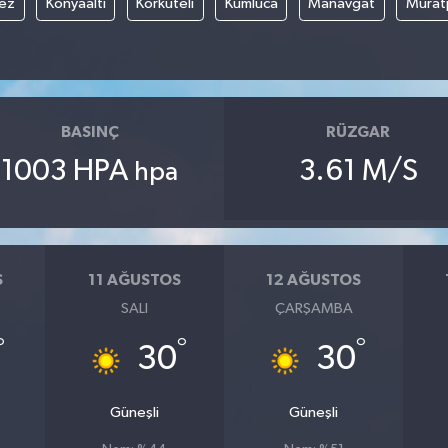
ez
Konyaaltı
Korkuteli
Kumluca
Manavgat
Murat
BASINÇ
RÜZGAR
1003 HPA
3.61 M/S
hpa
S
11 AĞUSTOS
12 AĞUSTOS
SALI
ÇARŞAMBA
°
°
°
30
30
Güneşli
Güneşli