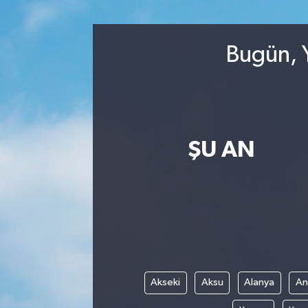
RESMİ İLANLAR
Bugün, Y
ŞU AN
Akseki
Aksu
Alanya
An