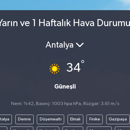
arın ve 1 Haftalık Hava Durum
Antalya
°
34
Güneşli
Nem: %42, Basınç: 1003 hpa hPa, Rüzgar: 3.61 m/s
talya
Demre
Döşemealtı
Elmalı
Finike
Gazipaşa