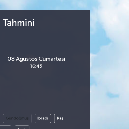
u Tahmini
08 Ağustos Cumartesi
16:45
Gündoğmuş
İbradı
Kaş