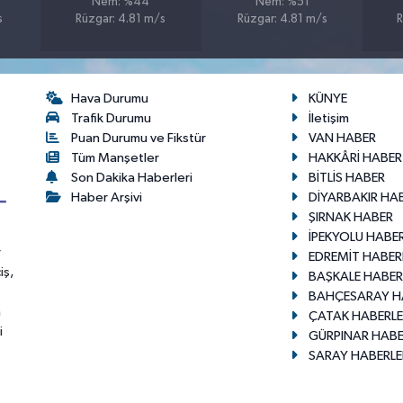
Nem: %44
Nem: %51
s
Rüzgar: 4.81 m/s
Rüzgar: 4.81 m/s
R
Hava Durumu
KÜNYE
Trafik Durumu
İletişim
Puan Durumu ve Fikstür
VAN HABER
Tüm Manşetler
HAKKÂRİ HABER
Son Dakika Haberleri
BİTLİS HABER
Haber Arşivi
DİYARBAKIR HA
ŞIRNAK HABER
İPEKYOLU HABER
r
EDREMİT HABER
iş,
BAŞKALE HABER
BAHÇESARAY H
n
ÇATAK HABERLE
i
GÜRPINAR HABE
SARAY HABERLE