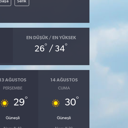
paşa
Serik
EN DÜŞÜK / EN YÜKSEK
°
°
26
/ 34
13 AĞUSTOS
14 AĞUSTOS
PERŞEMBE
CUMA
°
°
29
30
Güneşli
Güneşli