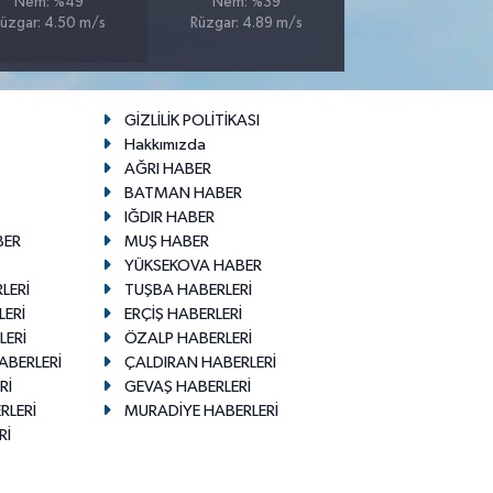
Nem: %49
Nem: %39
üzgar: 4.50 m/s
Rüzgar: 4.89 m/s
GİZLİLİK POLİTİKASI
Hakkımızda
AĞRI HABER
BATMAN HABER
IĞDIR HABER
BER
MUŞ HABER
YÜKSEKOVA HABER
LERİ
TUŞBA HABERLERİ
LERİ
ERÇİŞ HABERLERİ
LERİ
ÖZALP HABERLERİ
ABERLERİ
ÇALDIRAN HABERLERİ
Rİ
GEVAŞ HABERLERİ
RLERİ
MURADİYE HABERLERİ
Rİ