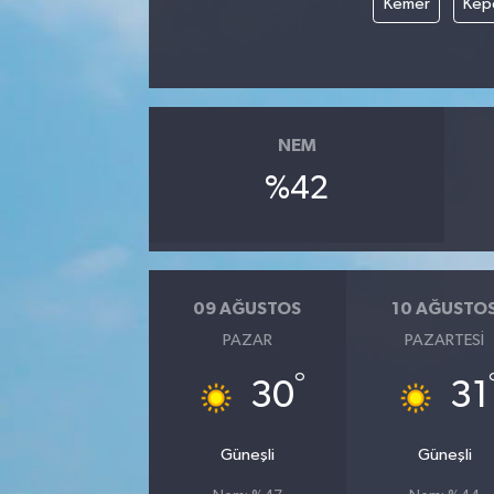
Kemer
Kep
NEM
%42
09 AĞUSTOS
10 AĞUSTO
PAZAR
PAZARTESI
°
30
31
Güneşli
Güneşli