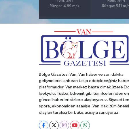
Nem: %47
Nem: %44
Rüzgar: 4.69 m/s
Rüzgar: 5.11 m/
Bölge Gazetesi Van, Van haber ve son dakika
gelişmelerini anbean takip edebileceğiniz habe
platformudur. Van merkez başta olmak üzere Erc
İpekyolu, Tuşba, Edremit gibi tüm ilçelerinden en
güncel haberleri sizlere ulaştırıyoruz. Siyasette
spora, ekonomiden asayişe, Van'daki tüm öneml
olayları tarafsız bir bakış açısıyla sunuyoruz.