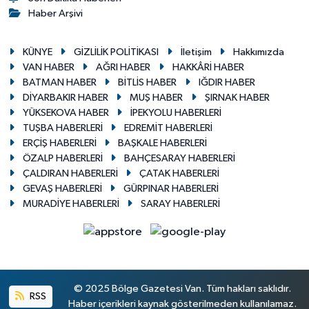
Haber Arşivi
KÜNYE
GİZLİLİK POLİTİKASI
İletişim
Hakkımızda
VAN HABER
AĞRI HABER
HAKKÂRİ HABER
BATMAN HABER
BİTLİS HABER
IĞDIR HABER
DİYARBAKIR HABER
MUŞ HABER
ŞIRNAK HABER
YÜKSEKOVA HABER
İPEKYOLU HABERLERİ
TUŞBA HABERLERİ
EDREMİT HABERLERİ
ERÇİŞ HABERLERİ
BAŞKALE HABERLERİ
ÖZALP HABERLERİ
BAHÇESARAY HABERLERİ
ÇALDIRAN HABERLERİ
ÇATAK HABERLERİ
GEVAŞ HABERLERİ
GÜRPINAR HABERLERİ
MURADİYE HABERLERİ
SARAY HABERLERİ
© 2025 Bölge Gazetesi Van. Tüm hakları saklıdır.
RSS
Haber içerikleri kaynak gösterilmeden kullanılamaz.