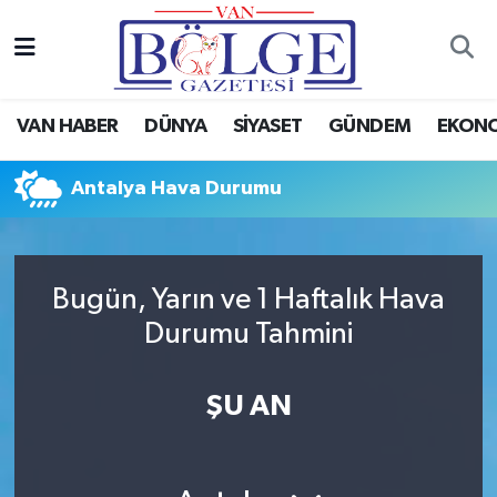
Van Haber
Hava Durumu
VAN HABER
DÜNYA
SİYASET
GÜNDEM
EKON
Siyaset
Trafik Durumu
Antalya Hava Durumu
Gündem
Puan Durumu ve Fikstür
Spor
Tüm Manşetler
Bugün, Yarın ve 1 Haftalık Hava
Ekonomi
Son Dakika Haberleri
Durumu Tahmini
Eğitim
Haber Arşivi
ŞU AN
Sağlık
Dünya