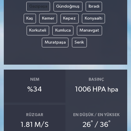
Gazipaşa
Gündoğmuş
İbradı
Kaş
Kemer
Kepez
Konyaaltı
Korkuteli
Kumluca
Manavgat
Muratpaşa
Serik
NEM
BASINÇ
%34
1006 HPA
hpa
RÜZGAR
EN DÜŞÜK / EN YÜKSEK
°
°
1.81 M/S
26
/ 36