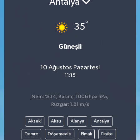
Antalya
RESMİ İLANLAR
°
35
Güneşli
10 Ağustos Pazartesi
11:15
Nem: %34, Basınç: 1006 hpa hPa,
Rüzgar: 1.81 m/s
Akseki
Aksu
Alanya
Antalya
Demre
Döşemealtı
Elmalı
Finike