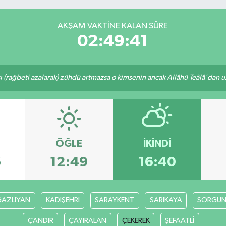
AKŞAM VAKTINE KALAN SÜRE
02:49:40
ı (rağbeti azalarak) zühdü artmazsa o kimsenin ancak Allâhü Teâlâ'dan uzak
ÖĞLE
İKINDI
6
12:49
16:40
AZLIYAN
KADIŞEHRİ
SARAYKENT
SARIKAYA
SORGU
ÇANDIR
ÇAYIRALAN
ÇEKEREK
ŞEFAATLİ