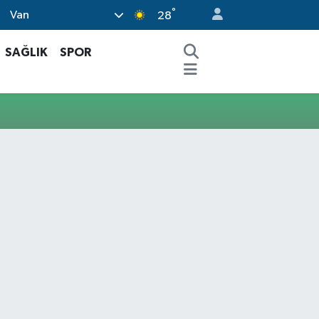
°
Van
28
SAĞLIK
SPOR