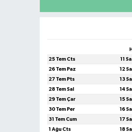
25 Tem Cts
11 S
26 Tem Paz
12 S
27 Tem Pts
13 S
28 Tem Sal
14 S
29 Tem Çar
15 S
30 Tem Per
16 S
31 Tem Cum
17 S
1 Ağu Cts
18 S