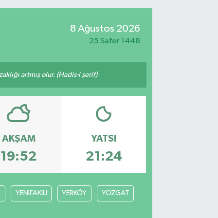
8 Ağustos 2026
25 Safer 1448
lığı artmış olur. (Hadis-i şerif)
AKŞAM
YATSI
19:52
21:24
N
YENİFAKILI
YERKÖY
YOZGAT