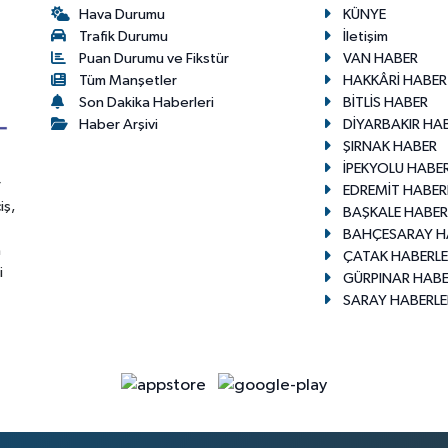
Hava Durumu
KÜNYE
Trafik Durumu
İletişim
Puan Durumu ve Fikstür
VAN HABER
Tüm Manşetler
HAKKÂRİ HABER
Son Dakika Haberleri
BİTLİS HABER
Haber Arşivi
DİYARBAKIR HA
ŞIRNAK HABER
İPEKYOLU HABER
r
EDREMİT HABER
iş,
BAŞKALE HABER
BAHÇESARAY H
n
ÇATAK HABERLE
i
GÜRPINAR HABE
SARAY HABERLE