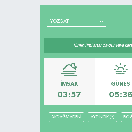
RESMİ İLANLAR
YOZGAT
Kimin ilmi artar da dünyaya karş
İMSAK
GÜNEŞ
03:57
05:3
AKDAĞMADENİ
AYDINCIK (Y)
BOĞ