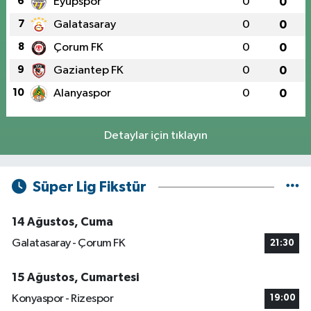
6
Eyüpspor
0
0
7
Galatasaray
0
0
8
Çorum FK
0
0
9
Gaziantep FK
0
0
10
Alanyaspor
0
0
Detaylar için tıklayın
Süper Lig Fikstür
14 Ağustos, Cuma
Galatasaray - Çorum FK
21:30
15 Ağustos, Cumartesi
Konyaspor - Rizespor
19:00