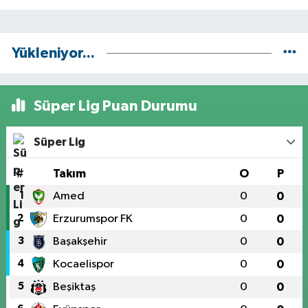
Yükleniyor...
Süper Lig Puan Durumu
Süper Lig
#
Takım
O
P
1
Amed
0
0
2
Erzurumspor FK
0
0
3
Başakşehir
0
0
4
Kocaelispor
0
0
5
Beşiktaş
0
0