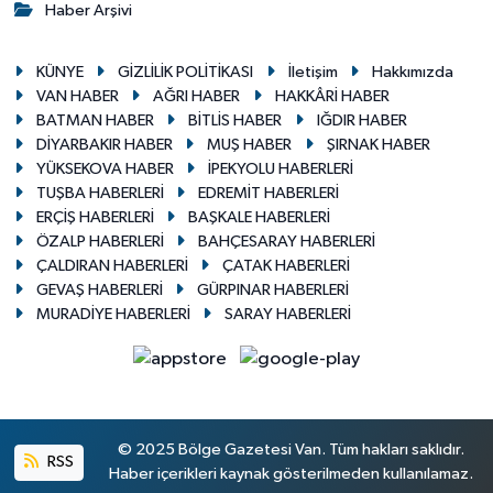
Haber Arşivi
KÜNYE
GİZLİLİK POLİTİKASI
İletişim
Hakkımızda
VAN HABER
AĞRI HABER
HAKKÂRİ HABER
BATMAN HABER
BİTLİS HABER
IĞDIR HABER
DİYARBAKIR HABER
MUŞ HABER
ŞIRNAK HABER
YÜKSEKOVA HABER
İPEKYOLU HABERLERİ
TUŞBA HABERLERİ
EDREMİT HABERLERİ
ERÇİŞ HABERLERİ
BAŞKALE HABERLERİ
ÖZALP HABERLERİ
BAHÇESARAY HABERLERİ
ÇALDIRAN HABERLERİ
ÇATAK HABERLERİ
GEVAŞ HABERLERİ
GÜRPINAR HABERLERİ
MURADİYE HABERLERİ
SARAY HABERLERİ
© 2025 Bölge Gazetesi Van. Tüm hakları saklıdır.
RSS
Haber içerikleri kaynak gösterilmeden kullanılamaz.