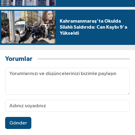
Kahramanmaraş'ta Okulda
Silahlı Saldırıda: Can Kaybı 9'a
Yükseldi
Yorumlar
Gönder