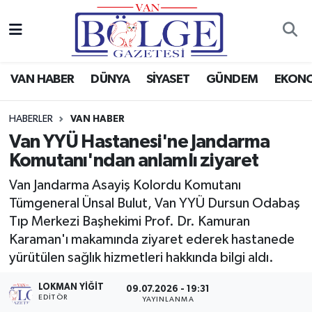
Van Haber
Hava Durumu
VAN HABER
DÜNYA
SİYASET
GÜNDEM
EKON
Siyaset
Trafik Durumu
HABERLER
VAN HABER
Gündem
Puan Durumu ve Fikstür
Van YYÜ Hastanesi'ne Jandarma
Komutanı'ndan anlamlı ziyaret
Spor
Tüm Manşetler
Van Jandarma Asayiş Kolordu Komutanı
Ekonomi
Son Dakika Haberleri
Tümgeneral Ünsal Bulut, Van YYÜ Dursun Odabaş
Tıp Merkezi Başhekimi Prof. Dr. Kamuran
Eğitim
Haber Arşivi
Karaman'ı makamında ziyaret ederek hastanede
yürütülen sağlık hizmetleri hakkında bilgi aldı.
Sağlık
LOKMAN YIĞIT
09.07.2026 - 19:31
EDİTÖR
Dünya
YAYINLANMA