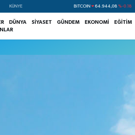
BITCOIN
64.944,08
%-0.18
KÜNYE
DOLAR
47,7436
%0.18
ER
DÜNYA
SİYASET
GÜNDEM
EKONOMİ
EĞİTİM
EURO
55,2510
%0.32
ANLAR
STERLİN
64,4811
%0.38
GRAM ALTIN
6660.55
%0.03
BİST100
13.779
%-14