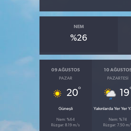
NEM
%26
09 AĞUSTOS
10 AĞUSTO
PAZAR
PAZARTESI
°
20
19
Güneşli
Yakınlarda Yer Yer 
Nem: %64
Nem: %74
Rüzgar: 8.19 m/s
Rüzgar: 7.50 m/