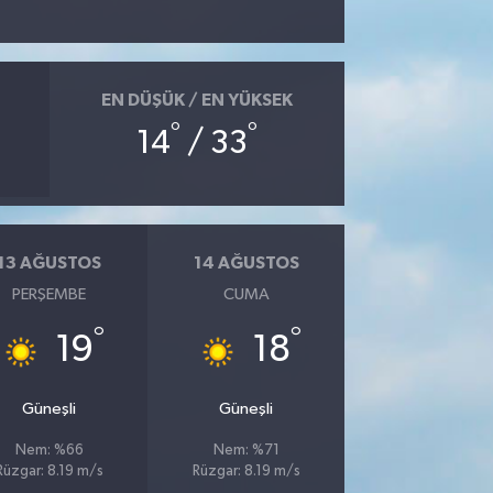
EN DÜŞÜK / EN YÜKSEK
°
°
14
/ 33
13 AĞUSTOS
14 AĞUSTOS
PERŞEMBE
CUMA
°
°
19
18
Güneşli
Güneşli
Nem: %66
Nem: %71
Rüzgar: 8.19 m/s
Rüzgar: 8.19 m/s