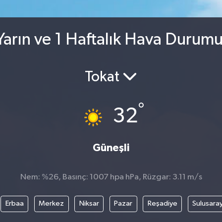
arın ve 1 Haftalık Hava Durum
Tokat
°
32
Güneşli
Nem: %26, Basınç: 1007 hpa hPa, Rüzgar: 3.11 m/s
Erbaa
Merkez
Niksar
Pazar
Reşadiye
Sulusara