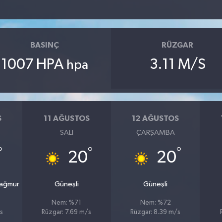
BASINÇ
RÜZGAR
1007 HPA
3.11 M/S
hpa
S
11 AĞUSTOS
12 AĞUSTOS
SALI
ÇARŞAMBA
°
°
°
20
20
Yağmur
Güneşli
Güneşli
Nem: %71
Nem: %72
s
Rüzgar: 7.69 m/s
Rüzgar: 8.39 m/s