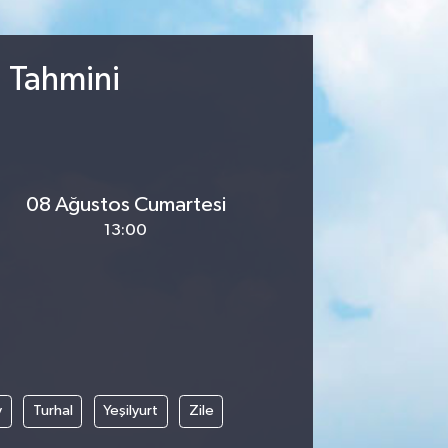
u Tahmini
08 Ağustos Cumartesi
13:00
y
Turhal
Yeşilyurt
Zile