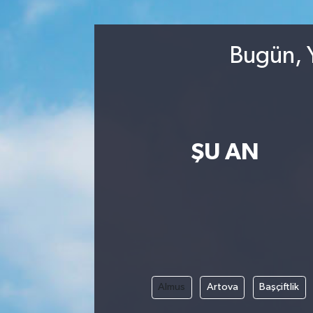
RESMİ İLANLAR
Bugün, Y
ŞU AN
Almus
Artova
Başçiftlik