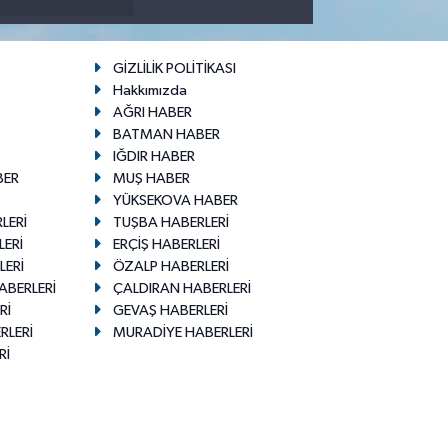
GİZLİLİK POLİTİKASI
Hakkımızda
AĞRI HABER
BATMAN HABER
IĞDIR HABER
BER
MUŞ HABER
YÜKSEKOVA HABER
LERİ
TUŞBA HABERLERİ
LERİ
ERÇİŞ HABERLERİ
LERİ
ÖZALP HABERLERİ
ABERLERİ
ÇALDIRAN HABERLERİ
Rİ
GEVAŞ HABERLERİ
RLERİ
MURADİYE HABERLERİ
Rİ