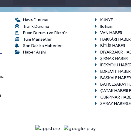
Hava Durumu
KÜNYE
Trafik Durumu
İletişim
Puan Durumu ve Fikstür
VAN HABER
Tüm Manşetler
HAKKÂRİ HABER
Son Dakika Haberleri
BİTLİS HABER
Haber Arşivi
DİYARBAKIR HA
ŞIRNAK HABER
İPEKYOLU HABER
r
EDREMİT HABER
iş,
BAŞKALE HABER
BAHÇESARAY H
n
ÇATAK HABERLE
i
GÜRPINAR HABE
SARAY HABERLE