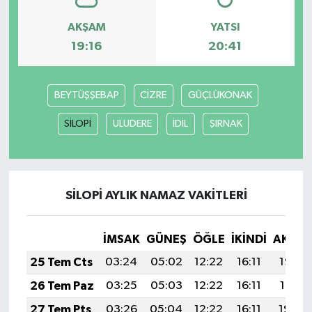
AKŞAM
YATSI
19:16
20:41
BEYTÜŞŞEBAP
CİZRE
GÜÇLÜKONAK
SİLOPİ
ULUDERE
İDİL
ŞIRNAK
SİLOPİ AYLIK NAMAZ VAKITLERI
İMSAK
GÜNEŞ
ÖĞLE
İKINDI
AKŞA
25 Tem Cts
03:24
05:02
12:22
16:11
19:32
26 Tem Paz
03:25
05:03
12:22
16:11
19:31
27 Tem Pts
03:26
05:04
12:22
16:11
19:30