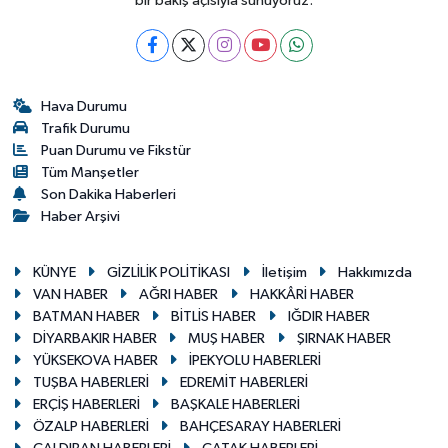
bir bakış açısıyla sunuyoruz.
Hava Durumu
Trafik Durumu
Puan Durumu ve Fikstür
Tüm Manşetler
Son Dakika Haberleri
Haber Arşivi
KÜNYE
GİZLİLİK POLİTİKASI
İletişim
Hakkımızda
VAN HABER
AĞRI HABER
HAKKÂRİ HABER
BATMAN HABER
BİTLİS HABER
IĞDIR HABER
DİYARBAKIR HABER
MUŞ HABER
ŞIRNAK HABER
YÜKSEKOVA HABER
İPEKYOLU HABERLERİ
TUŞBA HABERLERİ
EDREMİT HABERLERİ
ERÇİŞ HABERLERİ
BAŞKALE HABERLERİ
ÖZALP HABERLERİ
BAHÇESARAY HABERLERİ