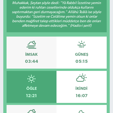
Muhakkak, Şeytan şöyle dedi: "Yâ Rabbi! İzzetine yemin
ederim ki ruhları cesetlerinde oldukça kullarını
RESMİ İLANLAR
saptırmaktan geri durmayacağım." Allâhü Teâlâ ise şöyle
buyurdu: "İzzetim ve Celâlime yemin olsun ki onlar
benden mağfiret talep ettikleri müddetçe ben de onları
affetmeye devam edeceğim." (Hadis-i şerif)
İMSAK
GÜNEŞ
03:44
05:15
ÖĞLE
İKINDI
12:21
16:07