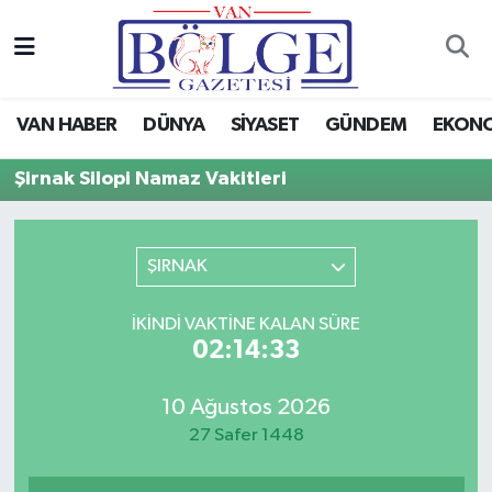
Van Haber
Hava Durumu
VAN HABER
DÜNYA
SİYASET
GÜNDEM
EKON
Siyaset
Trafik Durumu
Şirnak Silopi Namaz Vakitleri
Gündem
Puan Durumu ve Fikstür
Spor
Tüm Manşetler
ŞIRNAK
Ekonomi
Son Dakika Haberleri
İKINDI VAKTINE KALAN SÜRE
02:14:33
Eğitim
Haber Arşivi
10 Ağustos 2026
Sağlık
27 Safer 1448
Dünya