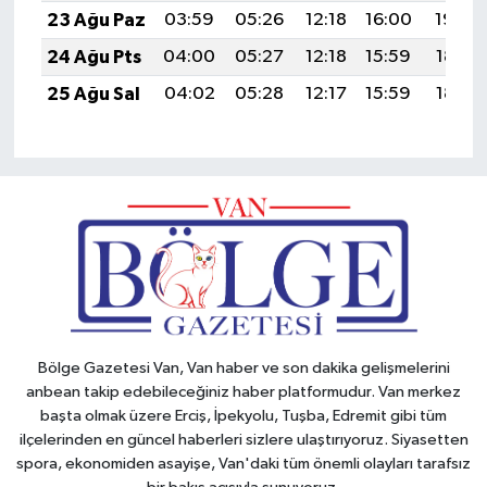
23 Ağu Paz
03:59
05:26
12:18
16:00
19:00
24 Ağu Pts
04:00
05:27
12:18
15:59
18:59
25 Ağu Sal
04:02
05:28
12:17
15:59
18:57
Bölge Gazetesi Van, Van haber ve son dakika gelişmelerini
anbean takip edebileceğiniz haber platformudur. Van merkez
başta olmak üzere Erciş, İpekyolu, Tuşba, Edremit gibi tüm
ilçelerinden en güncel haberleri sizlere ulaştırıyoruz. Siyasetten
spora, ekonomiden asayişe, Van'daki tüm önemli olayları tarafsız