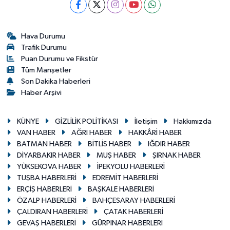
Hava Durumu
Trafik Durumu
Puan Durumu ve Fikstür
Tüm Manşetler
Son Dakika Haberleri
Haber Arşivi
KÜNYE
GİZLİLİK POLİTİKASI
İletişim
Hakkımızda
VAN HABER
AĞRI HABER
HAKKÂRİ HABER
BATMAN HABER
BİTLİS HABER
IĞDIR HABER
DİYARBAKIR HABER
MUŞ HABER
ŞIRNAK HABER
YÜKSEKOVA HABER
İPEKYOLU HABERLERİ
TUŞBA HABERLERİ
EDREMİT HABERLERİ
ERÇİŞ HABERLERİ
BAŞKALE HABERLERİ
ÖZALP HABERLERİ
BAHÇESARAY HABERLERİ
ÇALDIRAN HABERLERİ
ÇATAK HABERLERİ
GEVAŞ HABERLERİ
GÜRPINAR HABERLERİ