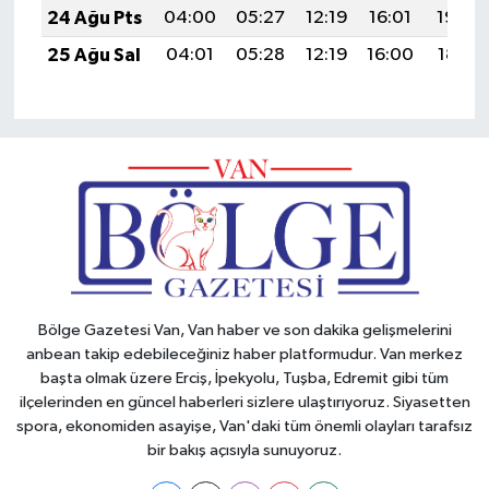
24 Ağu Pts
04:00
05:27
12:19
16:01
19:00
25 Ağu Sal
04:01
05:28
12:19
16:00
18:59
Bölge Gazetesi Van, Van haber ve son dakika gelişmelerini
anbean takip edebileceğiniz haber platformudur. Van merkez
başta olmak üzere Erciş, İpekyolu, Tuşba, Edremit gibi tüm
ilçelerinden en güncel haberleri sizlere ulaştırıyoruz. Siyasetten
spora, ekonomiden asayişe, Van'daki tüm önemli olayları tarafsız
bir bakış açısıyla sunuyoruz.