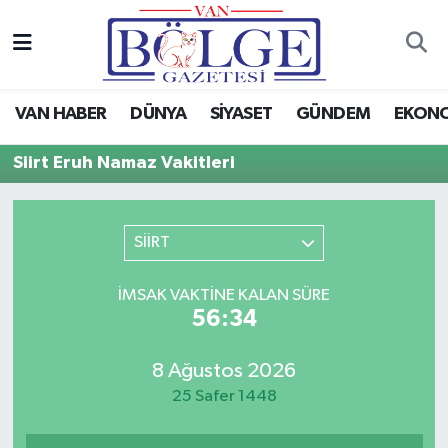
Van Haber
Hava Durumu
VAN HABER
DÜNYA
SİYASET
GÜNDEM
EKON
Siyaset
Trafik Durumu
Siirt Eruh Namaz Vakitleri
Gündem
Puan Durumu ve Fikstür
Spor
Tüm Manşetler
SİİRT
Ekonomi
Son Dakika Haberleri
İMSAK VAKTINE KALAN SÜRE
56:34
Eğitim
Haber Arşivi
8 Ağustos 2026
Sağlık
25 Safer 1448
Dünya