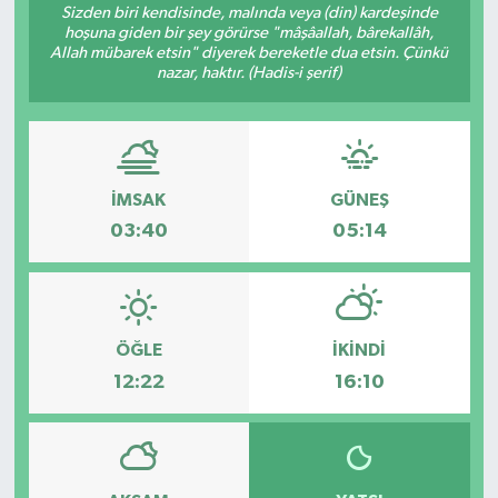
Sizden biri kendisinde, malında veya (din) kardeşinde
hoşuna giden bir şey görürse "mâşâallah, bârekallâh,
RESMİ İLANLAR
Allah mübarek etsin" diyerek bereketle dua etsin. Çünkü
nazar, haktır. (Hadis-i şerif)
İMSAK
GÜNEŞ
03:40
05:14
ÖĞLE
İKINDI
12:22
16:10