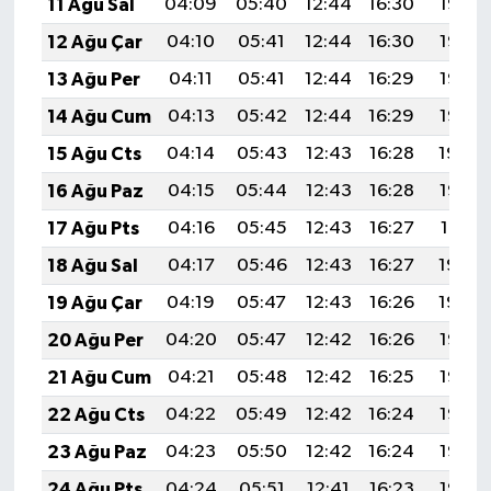
11 Ağu Sal
04:09
05:40
12:44
16:30
19:38
12 Ağu Çar
04:10
05:41
12:44
16:30
19:37
13 Ağu Per
04:11
05:41
12:44
16:29
19:36
14 Ağu Cum
04:13
05:42
12:44
16:29
19:35
15 Ağu Cts
04:14
05:43
12:43
16:28
19:34
16 Ağu Paz
04:15
05:44
12:43
16:28
19:32
17 Ağu Pts
04:16
05:45
12:43
16:27
19:31
18 Ağu Sal
04:17
05:46
12:43
16:27
19:30
19 Ağu Çar
04:19
05:47
12:43
16:26
19:29
20 Ağu Per
04:20
05:47
12:42
16:26
19:27
21 Ağu Cum
04:21
05:48
12:42
16:25
19:26
22 Ağu Cts
04:22
05:49
12:42
16:24
19:25
23 Ağu Paz
04:23
05:50
12:42
16:24
19:23
24 Ağu Pts
04:24
05:51
12:41
16:23
19:22