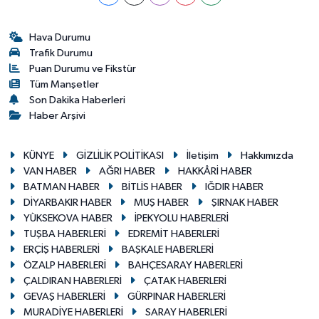
Hava Durumu
Trafik Durumu
Puan Durumu ve Fikstür
Tüm Manşetler
Son Dakika Haberleri
Haber Arşivi
KÜNYE
GİZLİLİK POLİTİKASI
İletişim
Hakkımızda
VAN HABER
AĞRI HABER
HAKKÂRİ HABER
BATMAN HABER
BİTLİS HABER
IĞDIR HABER
DİYARBAKIR HABER
MUŞ HABER
ŞIRNAK HABER
YÜKSEKOVA HABER
İPEKYOLU HABERLERİ
TUŞBA HABERLERİ
EDREMİT HABERLERİ
ERÇİŞ HABERLERİ
BAŞKALE HABERLERİ
ÖZALP HABERLERİ
BAHÇESARAY HABERLERİ
ÇALDIRAN HABERLERİ
ÇATAK HABERLERİ
GEVAŞ HABERLERİ
GÜRPINAR HABERLERİ
MURADİYE HABERLERİ
SARAY HABERLERİ