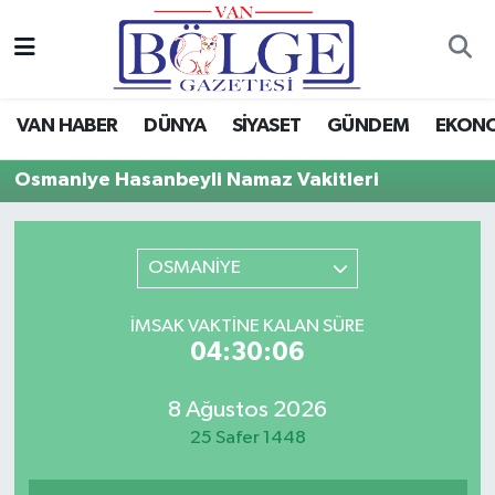
Van Haber
Hava Durumu
VAN HABER
DÜNYA
SİYASET
GÜNDEM
EKON
Siyaset
Trafik Durumu
Osmaniye Hasanbeyli Namaz Vakitleri
Gündem
Puan Durumu ve Fikstür
Spor
Tüm Manşetler
OSMANİYE
Ekonomi
Son Dakika Haberleri
İMSAK VAKTINE KALAN SÜRE
04:30:06
Eğitim
Haber Arşivi
8 Ağustos 2026
Sağlık
25 Safer 1448
Dünya