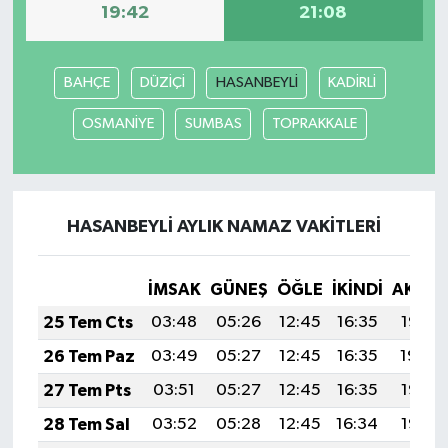
19:42
21:08
BAHÇE
DÜZİÇİ
HASANBEYLİ
KADİRLİ
OSMANİYE
SUMBAS
TOPRAKKALE
HASANBEYLİ AYLIK NAMAZ VAKITLERI
İMSAK
GÜNEŞ
ÖĞLE
İKINDI
AKŞA
25 Tem Cts
03:48
05:26
12:45
16:35
19:55
26 Tem Paz
03:49
05:27
12:45
16:35
19:54
27 Tem Pts
03:51
05:27
12:45
16:35
19:53
28 Tem Sal
03:52
05:28
12:45
16:34
19:53