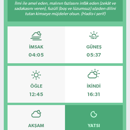
İlmi ile amel eden, malının fazlasını infâk eden (zekât ve
sadakasını veren), fuzûlî (boş ve lüzumsuz) sözden dilini
RESMİ İLANLAR
tutan kimseye müjdeler olsun. (Hadis-i şerif)
İMSAK
GÜNEŞ
04:05
05:37
ÖĞLE
İKINDI
12:45
16:31
AKŞAM
YATSI