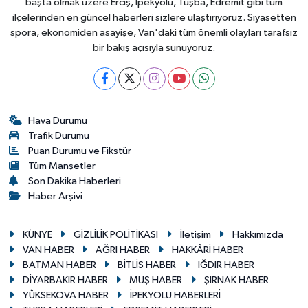
başta olmak üzere Erciş, İpekyolu, Tuşba, Edremit gibi tüm
ilçelerinden en güncel haberleri sizlere ulaştırıyoruz. Siyasetten
spora, ekonomiden asayişe, Van'daki tüm önemli olayları tarafsız
bir bakış açısıyla sunuyoruz.
Hava Durumu
Trafik Durumu
Puan Durumu ve Fikstür
Tüm Manşetler
Son Dakika Haberleri
Haber Arşivi
KÜNYE
GİZLİLİK POLİTİKASI
İletişim
Hakkımızda
VAN HABER
AĞRI HABER
HAKKÂRİ HABER
BATMAN HABER
BİTLİS HABER
IĞDIR HABER
DİYARBAKIR HABER
MUŞ HABER
ŞIRNAK HABER
YÜKSEKOVA HABER
İPEKYOLU HABERLERİ