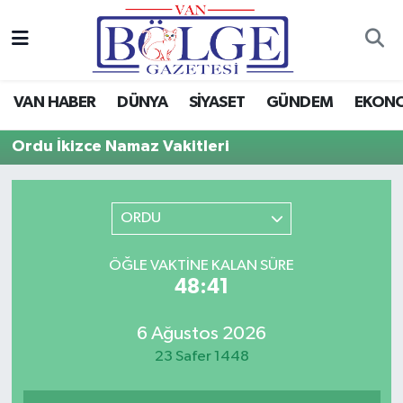
Van Haber
Hava Durumu
VAN HABER
DÜNYA
SİYASET
GÜNDEM
EKON
Siyaset
Trafik Durumu
Ordu İkizce Namaz Vakitleri
Gündem
Puan Durumu ve Fikstür
Spor
Tüm Manşetler
ORDU
Ekonomi
Son Dakika Haberleri
ÖĞLE VAKTINE KALAN SÜRE
48:41
Eğitim
Haber Arşivi
6 Ağustos 2026
Sağlık
23 Safer 1448
Dünya