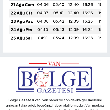
21 Ağu Cum
04:06
05:40
12:40
16:26
19:30
22 Ağu Cts
04:07
05:41
12:40
16:26
19:28
23 Ağu Paz
04:08
05:42
12:39
16:25
19:27
24 Ağu Pts
04:10
05:43
12:39
16:24
19:25
25 Ağu Sal
04:11
05:44
12:39
16:23
19:24
Bölge Gazetesi Van, Van haber ve son dakika gelişmelerini
anbean takip edebileceğiniz haber platformudur. Van merkez