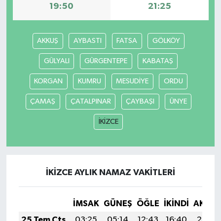
19:50
21:25
AKKUŞ
AYBASTI
FATSA
GÖLKÖY
GÜLYALI
GÜRGENTEPE
KABATAŞ
KORGAN
KUMRU
MESUDİYE
ORDU
ÇAMAŞ
ÇATALPINAR
ÇAYBAŞI
ÜNYE
İKİZCE
İKİZCE AYLIK NAMAZ VAKITLERI
İMSAK
GÜNEŞ
ÖĞLE
İKINDI
AKŞA
25 Tem Cts
03:25
05:14
12:43
16:40
20:03