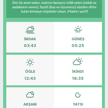
İlmi ile amel eden, malının fazlasını infâk eden (zekât ve
sadakasını veren), fuzûlî (boş ve lüzumsuz) sözden dilini
RESMİ İLANLAR
tutan kimseye müjdeler olsun. (Hadis-i şerif)
İMSAK
GÜNEŞ
03:43
05:25
ÖĞLE
İKINDI
12:43
16:35
AKŞAM
YATSI