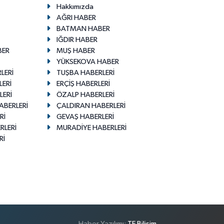
Hakkımızda
AĞRI HABER
BATMAN HABER
IĞDIR HABER
BER
MUŞ HABER
YÜKSEKOVA HABER
LERİ
TUŞBA HABERLERİ
LERİ
ERÇİŞ HABERLERİ
LERİ
ÖZALP HABERLERİ
ABERLERİ
ÇALDIRAN HABERLERİ
Rİ
GEVAŞ HABERLERİ
RLERİ
MURADİYE HABERLERİ
Rİ
Haber Yazılımı:
TE Bilişim