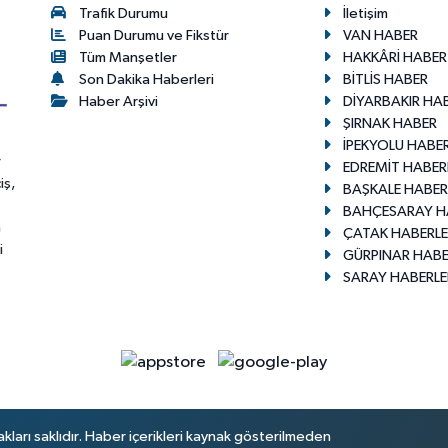
Trafik Durumu
İletişim
Puan Durumu ve Fikstür
VAN HABER
Tüm Manşetler
HAKKÂRİ HABER
Son Dakika Haberleri
BİTLİS HABER
Haber Arşivi
DİYARBAKIR HA
ŞIRNAK HABER
İPEKYOLU HABER
r
EDREMİT HABER
iş,
BAŞKALE HABER
BAHÇESARAY H
n
ÇATAK HABERLE
i
GÜRPINAR HABE
SARAY HABERLE
arı saklıdır. Haber içerikleri kaynak gösterilmeden