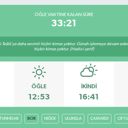
ÖĞLE VAKTINE KALAN SÜRE
33:20
Teâlâ'ya daha sevimli hiçbir kimse yoktur. Günah işlemeye devam eden 
hiçbir kimse yoktur. (Hadis-i şerif)
ÖĞLE
İKINDI
3
12:53
16:41
TUNHİSAR
BOR
NİĞDE
ULUKIŞLA
ÇAMARDI
ÇİFTL