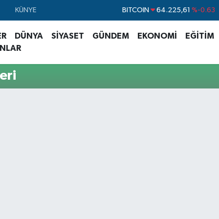
BITCOIN
64.225,61
%-0.63
KÜNYE
DOLAR
47,7143
%0.16
ER
DÜNYA
SİYASET
GÜNDEM
EKONOMİ
EĞİTİM
EURO
55,0317
%-0.02
ANLAR
STERLİN
64,2463
%0.07
eri
GRAM ALTIN
6510.40
%0.45
BİST100
13.799
%70