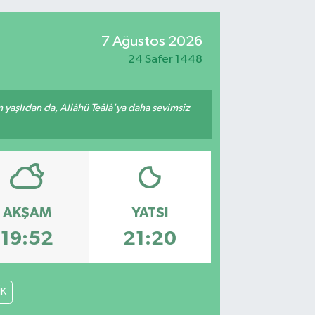
7 Ağustos 2026
24 Safer 1448
yaşlıdan da, Allâhü Teâlâ'ya daha sevimsiz
AKŞAM
YATSI
19:52
21:20
İK