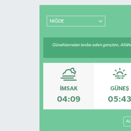
RESMİ İLANLAR
NİĞDE
Günahlarından tevbe eden gençten, Allâhü 
İMSAK
GÜNEŞ
04:09
05:4
AL