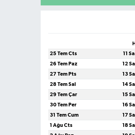
25 Tem Cts
11 S
26 Tem Paz
12 S
27 Tem Pts
13 S
28 Tem Sal
14 S
29 Tem Çar
15 S
30 Tem Per
16 S
31 Tem Cum
17 S
1 Ağu Cts
18 S