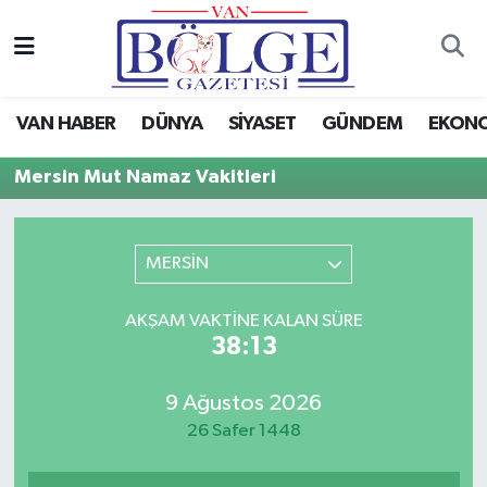
Van Haber
Hava Durumu
VAN HABER
DÜNYA
SİYASET
GÜNDEM
EKON
Siyaset
Trafik Durumu
Mersin Mut Namaz Vakitleri
Gündem
Puan Durumu ve Fikstür
Spor
Tüm Manşetler
MERSİN
Ekonomi
Son Dakika Haberleri
AKŞAM VAKTINE KALAN SÜRE
38:13
Eğitim
Haber Arşivi
9 Ağustos 2026
Sağlık
26 Safer 1448
Dünya