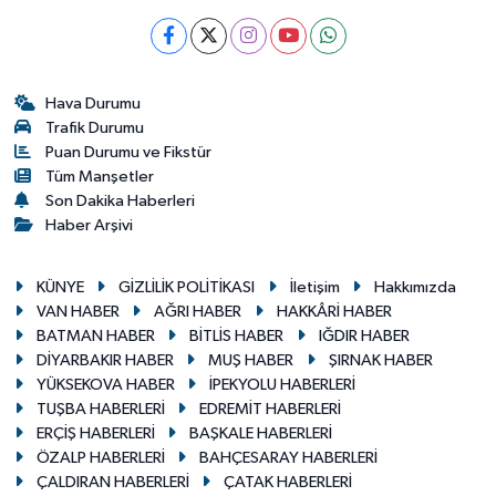
Hava Durumu
Trafik Durumu
Puan Durumu ve Fikstür
Tüm Manşetler
Son Dakika Haberleri
Haber Arşivi
KÜNYE
GİZLİLİK POLİTİKASI
İletişim
Hakkımızda
VAN HABER
AĞRI HABER
HAKKÂRİ HABER
BATMAN HABER
BİTLİS HABER
IĞDIR HABER
DİYARBAKIR HABER
MUŞ HABER
ŞIRNAK HABER
YÜKSEKOVA HABER
İPEKYOLU HABERLERİ
TUŞBA HABERLERİ
EDREMİT HABERLERİ
ERÇİŞ HABERLERİ
BAŞKALE HABERLERİ
ÖZALP HABERLERİ
BAHÇESARAY HABERLERİ
ÇALDIRAN HABERLERİ
ÇATAK HABERLERİ