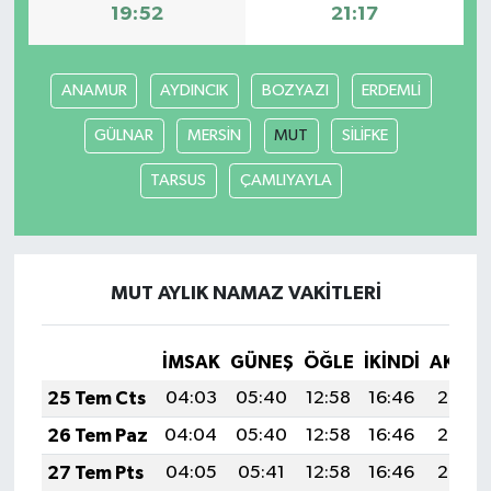
19:52
21:17
ANAMUR
AYDINCIK
BOZYAZI
ERDEMLİ
GÜLNAR
MERSİN
MUT
SİLİFKE
TARSUS
ÇAMLIYAYLA
MUT AYLIK NAMAZ VAKITLERI
İMSAK
GÜNEŞ
ÖĞLE
İKINDI
AKŞA
25 Tem Cts
04:03
05:40
12:58
16:46
20:06
26 Tem Paz
04:04
05:40
12:58
16:46
20:05
27 Tem Pts
04:05
05:41
12:58
16:46
20:05