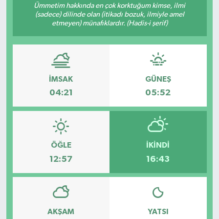
Ümmetim hakkında en çok korktuğum kimse, ilmi
(sadece) dilinde olan (itikadı bozuk, ilmiyle amel
RESMİ İLANLAR
etmeyen) münafıklardır. (Hadis-i şerif)
İMSAK
GÜNEŞ
04:21
05:52
ÖĞLE
İKINDI
12:57
16:43
AKŞAM
YATSI