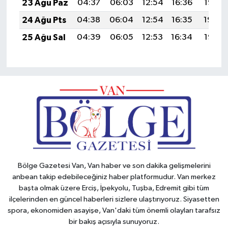
23 Ağu Paz
04:37
06:03
12:54
16:36
19:35
24 Ağu Pts
04:38
06:04
12:54
16:35
19:34
25 Ağu Sal
04:39
06:05
12:53
16:34
19:32
Bölge Gazetesi Van, Van haber ve son dakika gelişmelerini
anbean takip edebileceğiniz haber platformudur. Van merkez
başta olmak üzere Erciş, İpekyolu, Tuşba, Edremit gibi tüm
ilçelerinden en güncel haberleri sizlere ulaştırıyoruz. Siyasetten
spora, ekonomiden asayişe, Van'daki tüm önemli olayları tarafsız
bir bakış açısıyla sunuyoruz.