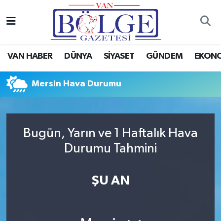
Van Haber
Hava Durumu
VAN HABER
DÜNYA
SİYASET
GÜNDEM
EKON
Siyaset
Trafik Durumu
Mersin Hava Durumu
Gündem
Puan Durumu ve Fikstür
Spor
Tüm Manşetler
Bugün, Yarın ve 1 Haftalık Hava
Ekonomi
Son Dakika Haberleri
Durumu Tahmini
Eğitim
Haber Arşivi
ŞU AN
Sağlık
Dünya