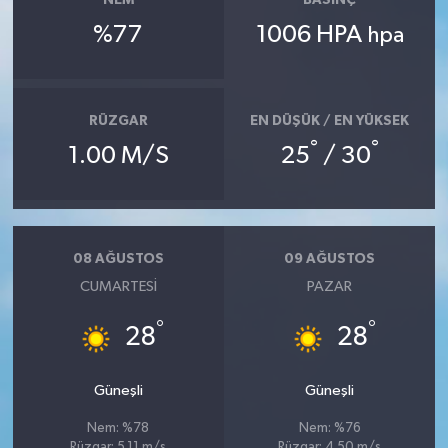
NEM
BASINÇ
%77
1006 HPA
hpa
RÜZGAR
EN DÜŞÜK / EN YÜKSEK
°
°
1.00 M/S
25
/ 30
08 AĞUSTOS
09 AĞUSTOS
CUMARTESI
PAZAR
°
°
28
28
Güneşli
Güneşli
Nem: %78
Nem: %76
Rüzgar: 5.11 m/s
Rüzgar: 4.50 m/s