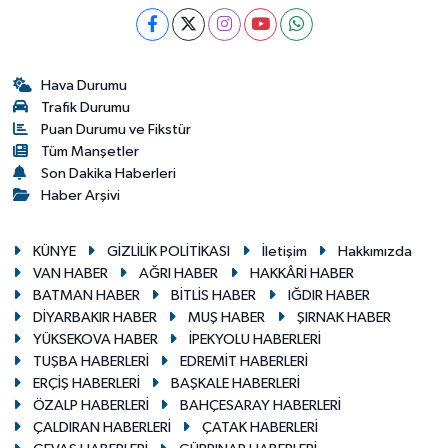
Hava Durumu
Trafik Durumu
Puan Durumu ve Fikstür
Tüm Manşetler
Son Dakika Haberleri
Haber Arşivi
KÜNYE
GİZLİLİK POLİTİKASI
İletişim
Hakkımızda
VAN HABER
AĞRI HABER
HAKKÂRİ HABER
BATMAN HABER
BİTLİS HABER
IĞDIR HABER
DİYARBAKIR HABER
MUŞ HABER
ŞIRNAK HABER
YÜKSEKOVA HABER
İPEKYOLU HABERLERİ
TUŞBA HABERLERİ
EDREMİT HABERLERİ
ERÇİŞ HABERLERİ
BAŞKALE HABERLERİ
ÖZALP HABERLERİ
BAHÇESARAY HABERLERİ
ÇALDIRAN HABERLERİ
ÇATAK HABERLERİ