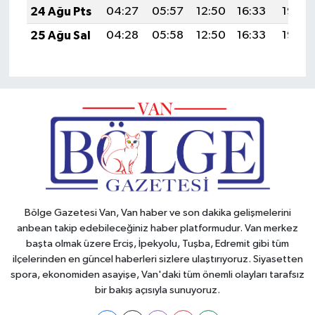
24 Ağu Pts
04:27
05:57
12:50
16:33
19:33
25 Ağu Sal
04:28
05:58
12:50
16:33
19:32
Bölge Gazetesi Van, Van haber ve son dakika gelişmelerini
anbean takip edebileceğiniz haber platformudur. Van merkez
başta olmak üzere Erciş, İpekyolu, Tuşba, Edremit gibi tüm
ilçelerinden en güncel haberleri sizlere ulaştırıyoruz. Siyasetten
spora, ekonomiden asayişe, Van'daki tüm önemli olayları tarafsız
bir bakış açısıyla sunuyoruz.