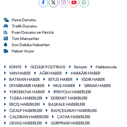
Hava Durumu
Trafik Durumu
Puan Durumu ve Fikstür
Tüm Manşetler
Son Dakika Haberleri
Haber Arşivi
KÜNYE
GİZLİLİK POLİTİKASI
İletişim
Hakkımızda
VAN HABER
AĞRI HABER
HAKKÂRİ HABER
BATMAN HABER
BİTLİS HABER
IĞDIR HABER
DİYARBAKIR HABER
MUŞ HABER
ŞIRNAK HABER
YÜKSEKOVA HABER
İPEKYOLU HABERLERİ
TUŞBA HABERLERİ
EDREMİT HABERLERİ
ERÇİŞ HABERLERİ
BAŞKALE HABERLERİ
ÖZALP HABERLERİ
BAHÇESARAY HABERLERİ
ÇALDIRAN HABERLERİ
ÇATAK HABERLERİ
GEVAŞ HABERLERİ
GÜRPINAR HABERLERİ