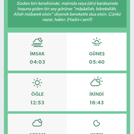
Sizden biri kendisinde, malında veya (din) kardeşinde
hoşuna giden bir şey görürse "mâşâallah, bârekallâh,
RESMİ İLANLAR
Allah mübarek etsin" diyerek bereketle dua etsin. Çünkü
nazar, haktır. (Hadis-i şerif)
İMSAK
GÜNEŞ
04:03
05:40
ÖĞLE
İKINDI
12:53
16:43