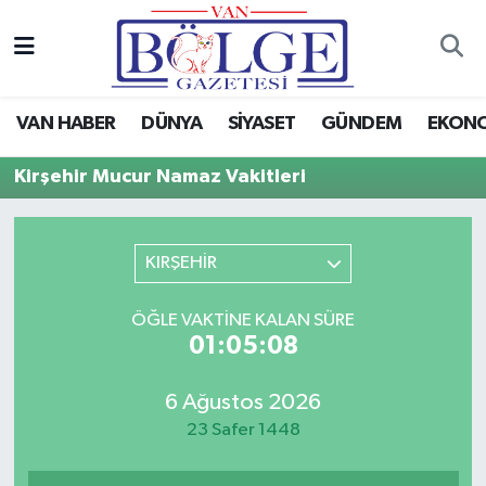
Van Haber
Hava Durumu
VAN HABER
DÜNYA
SİYASET
GÜNDEM
EKON
Siyaset
Trafik Durumu
Kirşehir Mucur Namaz Vakitleri
Gündem
Puan Durumu ve Fikstür
Spor
Tüm Manşetler
KIRŞEHİR
Ekonomi
Son Dakika Haberleri
ÖĞLE VAKTINE KALAN SÜRE
01:05:08
Eğitim
Haber Arşivi
6 Ağustos 2026
Sağlık
23 Safer 1448
Dünya