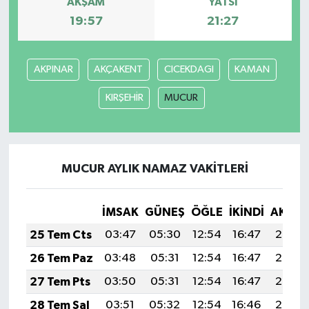
AKŞAM
YATSI
19:57
21:27
AKPINAR
AKÇAKENT
CICEKDAGI
KAMAN
KIRŞEHİR
MUCUR
MUCUR AYLIK NAMAZ VAKITLERI
İMSAK
GÜNEŞ
ÖĞLE
İKINDI
AKŞA
25 Tem Cts
03:47
05:30
12:54
16:47
20:08
26 Tem Paz
03:48
05:31
12:54
16:47
20:08
27 Tem Pts
03:50
05:31
12:54
16:47
20:07
28 Tem Sal
03:51
05:32
12:54
16:46
20:06