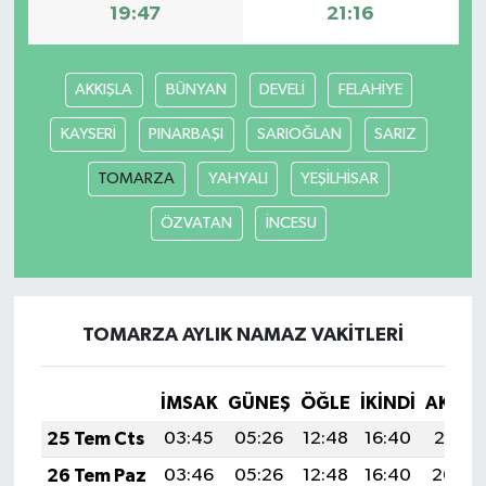
19:47
21:16
AKKIŞLA
BÜNYAN
DEVELİ
FELAHİYE
KAYSERİ
PINARBAŞI
SARIOĞLAN
SARIZ
TOMARZA
YAHYALI
YEŞİLHİSAR
ÖZVATAN
İNCESU
TOMARZA AYLIK NAMAZ VAKITLERI
İMSAK
GÜNEŞ
ÖĞLE
İKINDI
AKŞA
25 Tem Cts
03:45
05:26
12:48
16:40
20:01
26 Tem Paz
03:46
05:26
12:48
16:40
20:00