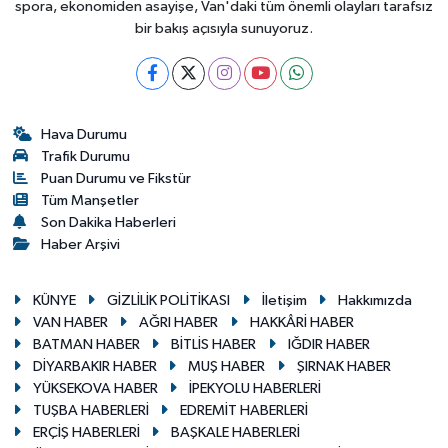
spora, ekonomiden asayişe, Van'daki tüm önemli olayları tarafsız
bir bakış açısıyla sunuyoruz.
Hava Durumu
Trafik Durumu
Puan Durumu ve Fikstür
Tüm Manşetler
Son Dakika Haberleri
Haber Arşivi
KÜNYE
GİZLİLİK POLİTİKASI
İletişim
Hakkımızda
VAN HABER
AĞRI HABER
HAKKÂRİ HABER
BATMAN HABER
BİTLİS HABER
IĞDIR HABER
DİYARBAKIR HABER
MUŞ HABER
ŞIRNAK HABER
YÜKSEKOVA HABER
İPEKYOLU HABERLERİ
TUŞBA HABERLERİ
EDREMİT HABERLERİ
ERÇİŞ HABERLERİ
BAŞKALE HABERLERİ