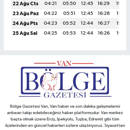
22 Ağu Cts
04:21
05:50
12:45
16:29
19:30
23 Ağu Paz
04:22
05:51
12:45
16:28
19:28
24 Ağu Pts
04:23
05:52
12:44
16:27
19:27
25 Ağu Sal
04:25
05:53
12:44
16:26
19:25
Bölge Gazetesi Van, Van haber ve son dakika gelişmelerini
anbean takip edebileceğiniz haber platformudur. Van merkez
başta olmak üzere Erciş, İpekyolu, Tuşba, Edremit gibi tüm
ilçelerinden en güncel haberleri sizlere ulaştırıyoruz. Siyasetten