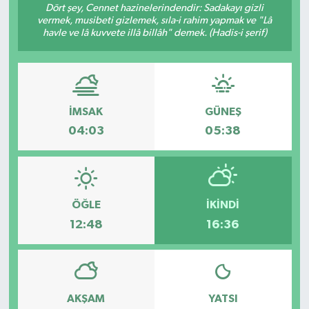
Dört şey, Cennet hazinelerindendir: Sadakayı gizli
vermek, musibeti gizlemek, sıla-i rahim yapmak ve "Lâ
RESMİ İLANLAR
havle ve lâ kuvvete illâ billâh" demek. (Hadis-i şerif)
İMSAK
GÜNEŞ
04:03
05:38
ÖĞLE
İKINDI
12:48
16:36
AKŞAM
YATSI