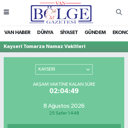
Van Haber
Hava Durumu
VAN HABER
DÜNYA
SİYASET
GÜNDEM
EKON
Siyaset
Trafik Durumu
Kayseri Tomarza Namaz Vakitleri
Gündem
Puan Durumu ve Fikstür
Spor
Tüm Manşetler
KAYSERİ
Ekonomi
Son Dakika Haberleri
AKŞAM VAKTINE KALAN SÜRE
02:04:49
Eğitim
Haber Arşivi
8 Ağustos 2026
Sağlık
25 Safer 1448
Dünya