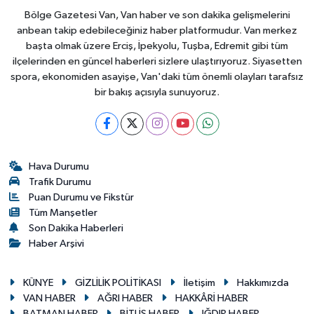
Bölge Gazetesi Van, Van haber ve son dakika gelişmelerini
anbean takip edebileceğiniz haber platformudur. Van merkez
başta olmak üzere Erciş, İpekyolu, Tuşba, Edremit gibi tüm
ilçelerinden en güncel haberleri sizlere ulaştırıyoruz. Siyasetten
spora, ekonomiden asayişe, Van'daki tüm önemli olayları tarafsız
bir bakış açısıyla sunuyoruz.
Hava Durumu
Trafik Durumu
Puan Durumu ve Fikstür
Tüm Manşetler
Son Dakika Haberleri
Haber Arşivi
KÜNYE
GİZLİLİK POLİTİKASI
İletişim
Hakkımızda
VAN HABER
AĞRI HABER
HAKKÂRİ HABER
BATMAN HABER
BİTLİS HABER
IĞDIR HABER