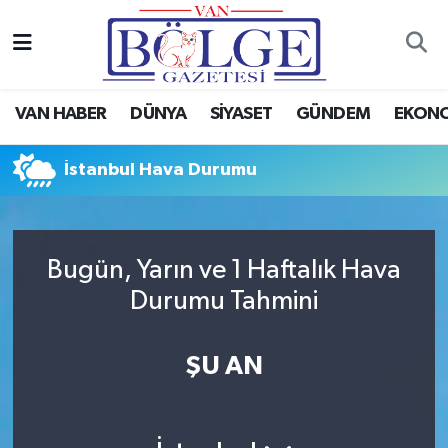
Van Haber
Hava Durumu
VAN HABER
DÜNYA
SİYASET
GÜNDEM
EKON
Siyaset
Trafik Durumu
İstanbul Hava Durumu
Gündem
Puan Durumu ve Fikstür
Spor
Tüm Manşetler
Bugün, Yarın ve 1 Haftalık Hava
Ekonomi
Son Dakika Haberleri
Durumu Tahmini
Eğitim
Haber Arşivi
ŞU AN
Sağlık
Dünya