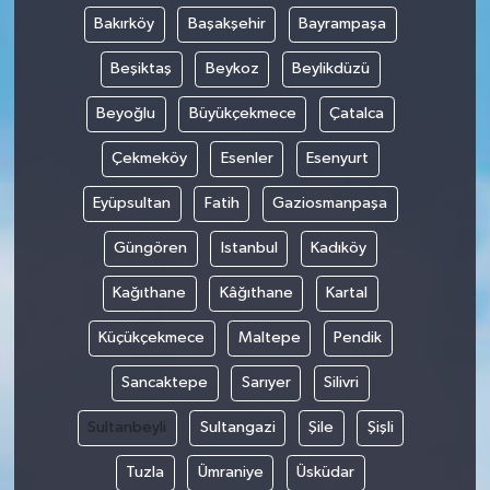
Bakırköy
Başakşehir
Bayrampaşa
Beşiktaş
Beykoz
Beylikdüzü
Beyoğlu
Büyükçekmece
Çatalca
Çekmeköy
Esenler
Esenyurt
Eyüpsultan
Fatih
Gaziosmanpaşa
Güngören
Istanbul
Kadıköy
Kağıthane
Kâğıthane
Kartal
Küçükçekmece
Maltepe
Pendik
Sancaktepe
Sarıyer
Silivri
Sultanbeyli
Sultangazi
Şile
Şişli
Tuzla
Ümraniye
Üsküdar