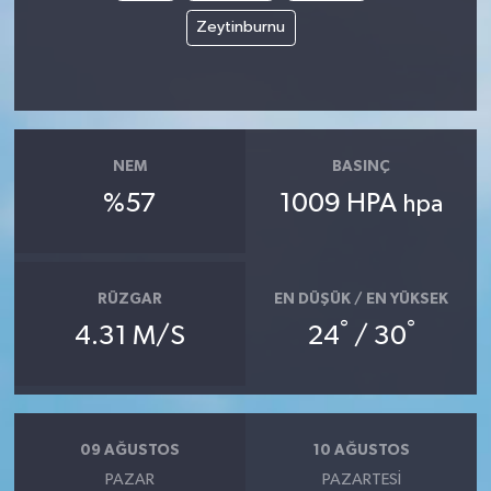
Zeytinburnu
NEM
BASINÇ
%57
1009 HPA
hpa
RÜZGAR
EN DÜŞÜK / EN YÜKSEK
°
°
4.31 M/S
24
/ 30
09 AĞUSTOS
10 AĞUSTOS
PAZAR
PAZARTESI