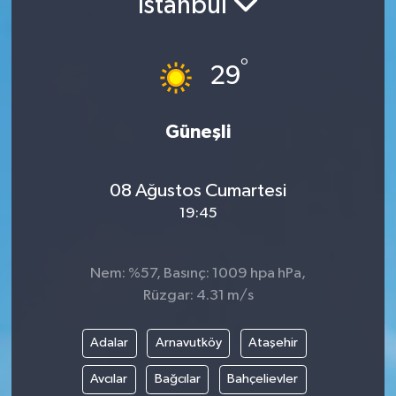
İstanbul
RESMİ İLANLAR
°
29
Güneşli
08 Ağustos Cumartesi
19:45
Nem: %57, Basınç: 1009 hpa hPa,
Rüzgar: 4.31 m/s
Adalar
Arnavutköy
Ataşehir
Avcılar
Bağcılar
Bahçelievler