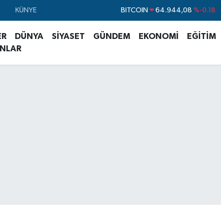
KÜNYE
DOLAR
47,7436
%0.18
EURO
55,2510
%0.32
ER
DÜNYA
SİYASET
GÜNDEM
EKONOMİ
EĞİTİM
STERLİN
64,4811
%0.38
ANLAR
GRAM ALTIN
6660.55
%0.03
BİST100
13.779
%-14
BITCOIN
64.944,08
%-0.18