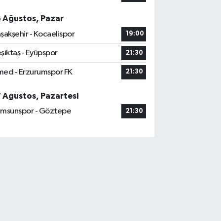
6 Ağustos, Pazar
şakşehir - Kocaelispor
19:00
şiktaş - Eyüpspor
21:30
ed - Erzurumspor FK
21:30
7 Ağustos, Pazartesi
msunspor - Göztepe
21:30