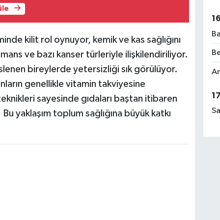
üle
1
Ba
inde kilit rol oynuyor, kemik ve kas sağlığını
Be
ans ve bazı kanser türleriyle ilişkilendiriliyor.
eslenen bireylerde yetersizliği sık görülüyor.
Am
nların genellikle vitamin takviyesine
1
 teknikleri sayesinde gıdaları baştan itibaren
Sa
z. Bu yaklaşım toplum sağlığına büyük katkı