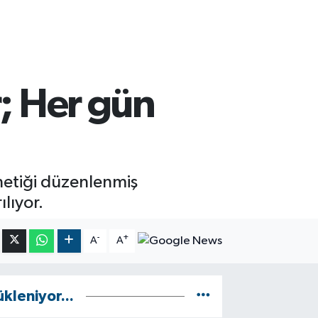
; Her gün
enetiği düzenlenmiş
ılıyor.
-
+
A
A
ükleniyor...