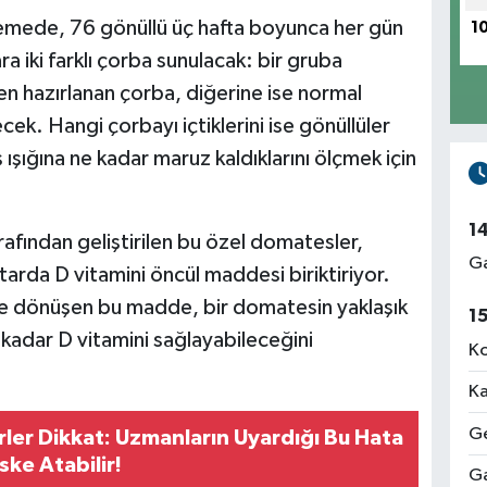
denemede, 76 gönüllü üç hafta boyunca her gün
1
a iki farklı çorba sunulacak: bir gruba
n hazırlanan çorba, diğerine ise normal
k. Hangi çorbayı içtiklerini ise gönüllüler
şığına ne kadar maruz kaldıklarını ölçmek için
1
rafından geliştirilen bu özel domatesler,
Ga
rda D vitamini öncül maddesi biriktiriyor.
ne dönüşen bu madde, bir domatesin yaklaşık
1
 kadar D vitamini sağlayabileceğini
Ko
Ka
Ge
ler Dikkat: Uzmanların Uyardığı Bu Hata
iske Atabilir!
Ga