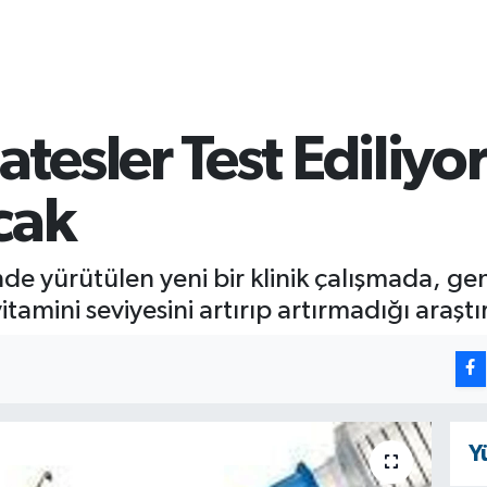
esler Test Ediliyor
cak
nde yürütülen yeni bir klinik çalışmada, g
amini seviyesini artırıp artırmadığı araştır
Y