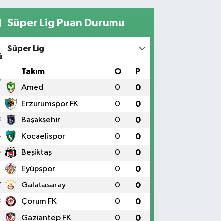
Süper Lig Puan Durumu
Süper Lig
#
Takım
O
P
1
Amed
0
0
2
Erzurumspor FK
0
0
3
Başakşehir
0
0
4
Kocaelispor
0
0
5
Beşiktaş
0
0
6
Eyüpspor
0
0
7
Galatasaray
0
0
8
Çorum FK
0
0
9
Gaziantep FK
0
0