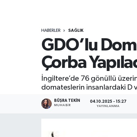
RESMİ İLANLAR
HABERLER
SAĞLIK
GDO’lu Domat
Çorba Yapıla
İngiltere’de 76 gönüllü üzeri
domateslerin insanlardaki D vit
BÜŞRA TEKIN
04.10.2025 - 15:27
MUHABİR
YAYINLANMA