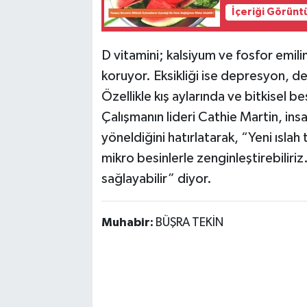
İçeriği Görünt
D vitamini; kalsiyum ve fosfor emilim
koruyor. Eksikliği ise depresyon, dem
Özellikle kış aylarında ve bitkisel b
Çalışmanın lideri Cathie Martin, insa
yöneldiğini hatırlatarak, “Yeni ıslah
mikro besinlerle zenginleştirebiliri
sağlayabilir” diyor.
Muhabir:
BÜŞRA TEKİN