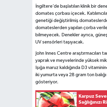
İngiltere’de başlatılan klinik bir 
domates çorbası içecek. Katılımcılar
genetiği değiştirilmiş domateslerde
domateslerden yapılan çorba verilece
bilmeyecek. Denekler ayrıca, güneş ı
UV sensörleri taşıyacak.
John Innes Centre araştırmacıları ta
yaprak ve meyvelerinde yüksek mikta
Işığa maruz kaldığında D3 vitamini
iki yumurta veya 28 gram ton balığı
gösteriyor.
Karpuz Sever
Sağlığınızı R