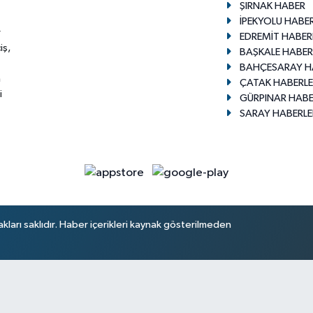
ŞIRNAK HABER
İPEKYOLU HABER
r
EDREMİT HABER
iş,
BAŞKALE HABER
BAHÇESARAY H
n
ÇATAK HABERLE
i
GÜRPINAR HABE
SARAY HABERLE
arı saklıdır. Haber içerikleri kaynak gösterilmeden