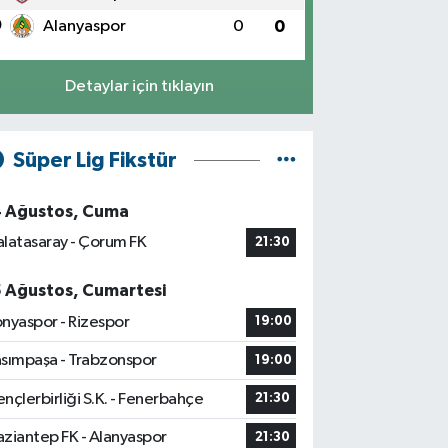
0
Alanyaspor
0
0
Detaylar için tıklayın
Süper Lig Fikstür
4 Ağustos, Cuma
latasaray - Çorum FK
21:30
5 Ağustos, Cumartesi
nyaspor - Rizespor
19:00
sımpaşa - Trabzonspor
19:00
nçlerbirliği S.K. - Fenerbahçe
21:30
ziantep FK - Alanyaspor
21:30