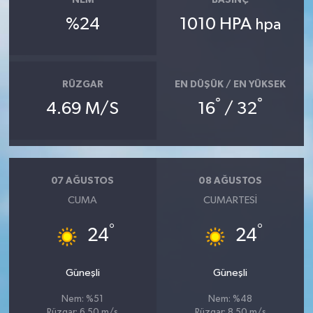
NEM
BASINÇ
%24
1010 HPA
hpa
RÜZGAR
EN DÜŞÜK / EN YÜKSEK
°
°
4.69 M/S
16
/ 32
07 AĞUSTOS
08 AĞUSTOS
CUMA
CUMARTESI
°
°
24
24
Güneşli
Güneşli
Nem: %51
Nem: %48
Rüzgar: 6.50 m/s
Rüzgar: 8.50 m/s