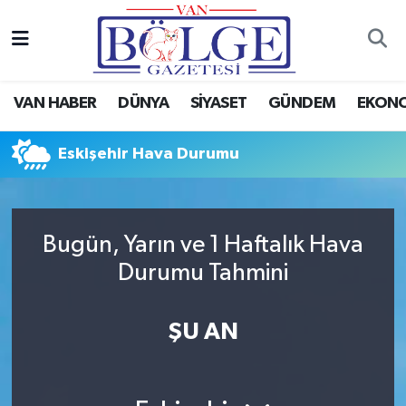
Van Haber
Hava Durumu
VAN HABER
DÜNYA
SİYASET
GÜNDEM
EKON
Siyaset
Trafik Durumu
Eskişehir Hava Durumu
Gündem
Puan Durumu ve Fikstür
Spor
Tüm Manşetler
Bugün, Yarın ve 1 Haftalık Hava
Ekonomi
Son Dakika Haberleri
Durumu Tahmini
Eğitim
Haber Arşivi
ŞU AN
Sağlık
Dünya