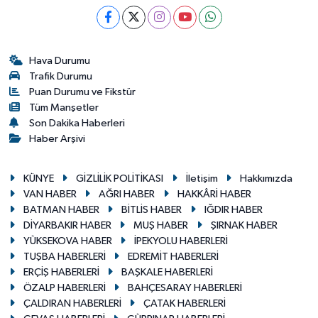
Hava Durumu
Trafik Durumu
Puan Durumu ve Fikstür
Tüm Manşetler
Son Dakika Haberleri
Haber Arşivi
KÜNYE
GİZLİLİK POLİTİKASI
İletişim
Hakkımızda
VAN HABER
AĞRI HABER
HAKKÂRİ HABER
BATMAN HABER
BİTLİS HABER
IĞDIR HABER
DİYARBAKIR HABER
MUŞ HABER
ŞIRNAK HABER
YÜKSEKOVA HABER
İPEKYOLU HABERLERİ
TUŞBA HABERLERİ
EDREMİT HABERLERİ
ERÇİŞ HABERLERİ
BAŞKALE HABERLERİ
ÖZALP HABERLERİ
BAHÇESARAY HABERLERİ
ÇALDIRAN HABERLERİ
ÇATAK HABERLERİ