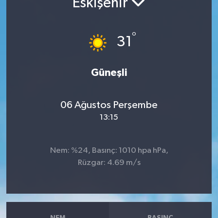
Eskişehir
RESMİ İLANLAR
°
31
Güneşli
06 Ağustos Perşembe
13:15
Nem: %24, Basınç: 1010 hpa hPa,
Rüzgar: 4.69 m/s