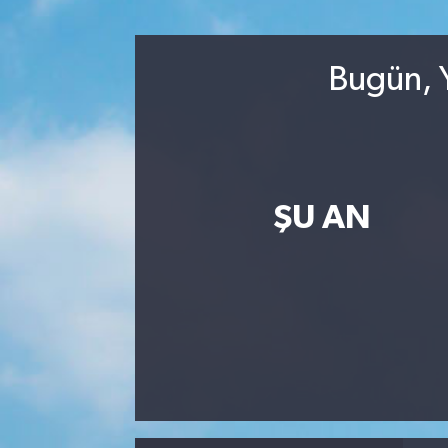
RESMİ İLANLAR
Bugün, Y
ŞU AN