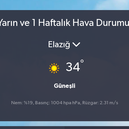
arın ve 1 Haftalık Hava Durum
Elazığ
°
34
Güneşli
Nem: %19, Basınç: 1004 hpa hPa, Rüzgar: 2.31 m/s