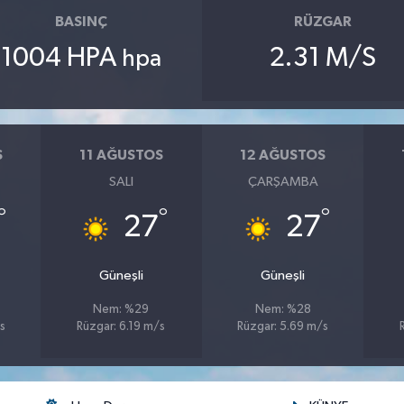
BASINÇ
RÜZGAR
1004 HPA
2.31 M/S
hpa
S
11 AĞUSTOS
12 AĞUSTOS
SALI
ÇARŞAMBA
°
°
°
27
27
Güneşli
Güneşli
Nem: %29
Nem: %28
s
Rüzgar: 6.19 m/s
Rüzgar: 5.69 m/s