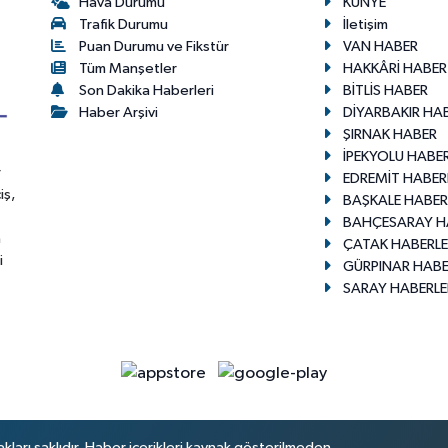
Hava Durumu
KÜNYE
Trafik Durumu
İletişim
Puan Durumu ve Fikstür
VAN HABER
Tüm Manşetler
HAKKÂRİ HABER
Son Dakika Haberleri
BİTLİS HABER
Haber Arşivi
DİYARBAKIR HA
ŞIRNAK HABER
İPEKYOLU HABER
r
EDREMİT HABER
iş,
BAŞKALE HABER
BAHÇESARAY H
n
ÇATAK HABERLE
i
GÜRPINAR HABE
SARAY HABERLE
arı saklıdır. Haber içerikleri kaynak gösterilmeden