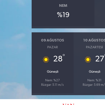
NEM
%19
09 AĞUSTOS
10 AĞUSTO
PAZAR
PAZARTESI
°
28
27
Güneşli
Güneşli
Nem: %27
Nem: %31
Rüzgar: 5.11 m/s
Rüzgar: 5.69 m/