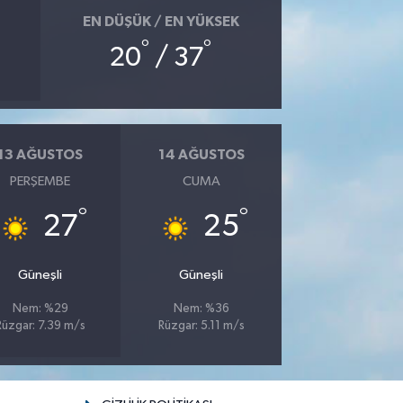
EN DÜŞÜK / EN YÜKSEK
°
°
20
/ 37
13 AĞUSTOS
14 AĞUSTOS
PERŞEMBE
CUMA
°
°
27
25
Güneşli
Güneşli
Nem: %29
Nem: %36
Rüzgar: 7.39 m/s
Rüzgar: 5.11 m/s