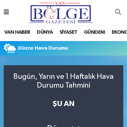
Van Haber
Hava Durumu
VAN HABER
DÜNYA
SİYASET
GÜNDEM
EKON
Siyaset
Trafik Durumu
Düzce Hava Durumu
Gündem
Puan Durumu ve Fikstür
Spor
Tüm Manşetler
Bugün, Yarın ve 1 Haftalık Hava
Ekonomi
Son Dakika Haberleri
Durumu Tahmini
Eğitim
Haber Arşivi
ŞU AN
Sağlık
Dünya