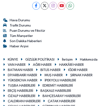
Hava Durumu
Trafik Durumu
Puan Durumu ve Fikstür
Tüm Manşetler
Son Dakika Haberleri
Haber Arşivi
KÜNYE
GİZLİLİK POLİTİKASI
İletişim
Hakkımızda
VAN HABER
AĞRI HABER
HAKKÂRİ HABER
BATMAN HABER
BİTLİS HABER
IĞDIR HABER
DİYARBAKIR HABER
MUŞ HABER
ŞIRNAK HABER
YÜKSEKOVA HABER
İPEKYOLU HABERLERİ
TUŞBA HABERLERİ
EDREMİT HABERLERİ
ERÇİŞ HABERLERİ
BAŞKALE HABERLERİ
ÖZALP HABERLERİ
BAHÇESARAY HABERLERİ
ÇALDIRAN HABERLERİ
ÇATAK HABERLERİ