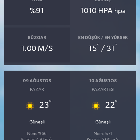
NEM
BASINÇ
%91
1010 HPA
hpa
RÜZGAR
EN DÜŞÜK / EN YÜKSEK
°
°
1.00 M/S
15
/ 31
09 AĞUSTOS
10 AĞUSTOS
PAZAR
PAZARTESI
°
°
23
22
Güneşli
Güneşli
Nem: %66
Nem: %71
Rüzgar: 4.81 m/s
Rüzgar: 5.00 m/s