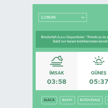
RESMİ İLANLAR
ÇORUM
Resûlullah (s.a.v.) buyurdular: "Kimde şu üç
Teâlâ'nın haram kıldıklarından kendis
İMSAK
GÜNEŞ
03:58
05:3
ALACA
BAYAT
BOĞAZKALE