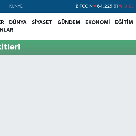
BITCOIN
64.225,61
%-0.63
KÜNYE
DOLAR
47,7143
%0.16
ER
DÜNYA
SİYASET
GÜNDEM
EKONOMİ
EĞİTİM
EURO
55,0317
%-0.02
ANLAR
STERLİN
64,2463
%0.07
tleri
GRAM ALTIN
6510.40
%0.45
BİST100
13.799
%70