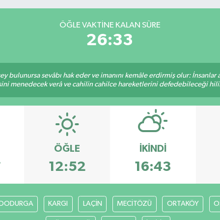
ÖĞLE VAKTINE KALAN SÜRE
26:32
 şey bulunursa sevâbı hak eder ve imanını kemâle erdirmiş olur: İnsanlar 
ini menedecek verâ ve cahilin cahilce hareketlerini defedebileceği hili
ÖĞLE
İKINDI
7
12:52
16:43
DODURGA
KARGI
LAÇİN
MECİTÖZÜ
ORTAKÖY
O