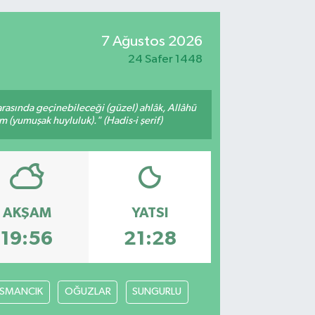
7 Ağustos 2026
24 Safer 1448
arasında geçinebileceği (güzel) ahlâk, Allâhü
m (yumuşak huyluluk)." (Hadis-i şerif)
AKŞAM
YATSI
19:56
21:28
SMANCIK
OĞUZLAR
SUNGURLU