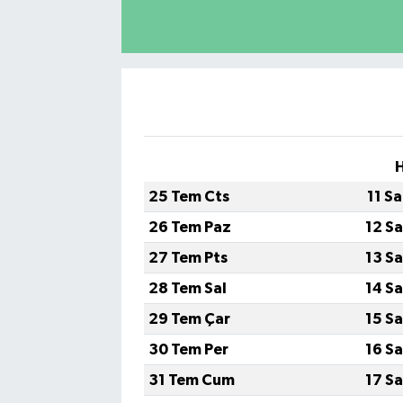
25 Tem Cts
11 S
26 Tem Paz
12 S
27 Tem Pts
13 S
28 Tem Sal
14 S
29 Tem Çar
15 S
30 Tem Per
16 S
31 Tem Cum
17 S