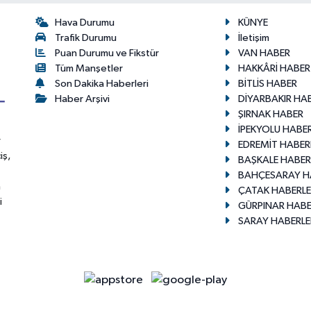
Hava Durumu
KÜNYE
Trafik Durumu
İletişim
Puan Durumu ve Fikstür
VAN HABER
Tüm Manşetler
HAKKÂRİ HABER
Son Dakika Haberleri
BİTLİS HABER
Haber Arşivi
DİYARBAKIR HA
ŞIRNAK HABER
İPEKYOLU HABER
r
EDREMİT HABER
iş,
BAŞKALE HABER
BAHÇESARAY H
n
ÇATAK HABERLE
i
GÜRPINAR HABE
SARAY HABERLE