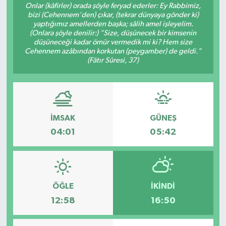
Onlar (kâfirler) orada şöyle feryad ederler: Ey Rabbimiz,
bizi (Cehennem'den) çıkar, (tekrar dünyaya gönder ki)
RESMİ İLANLAR
yaptığımız amellerden başka; sâlih amel işleyelim.
(Onlara şöyle denilir:) "Size, düşünecek bir kimsenin
düşüneceği kadar ömür vermedik mi ki? Hem size
Cehennem azâbından korkutan (peygamber) de geldi."
(Fâtır Sûresi, 37)
İMSAK
GÜNEŞ
04:01
05:42
ÖĞLE
İKINDI
12:58
16:50