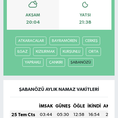
AKŞAM
YATSI
20:04
21:38
ATKARACALAR
BAYRAMÖREN
CERKEŞ
ILGAZ
KIZILIRMAK
KURŞUNLU
ORTA
YAPRAKLI
ÇANKIRI
ŞABANÖZÜ
ŞABANÖZÜ AYLIK NAMAZ VAKITLERI
İMSAK
GÜNEŞ
ÖĞLE
İKINDI
AKŞA
25 Tem Cts
03:44
05:30
12:58
16:54
20:16