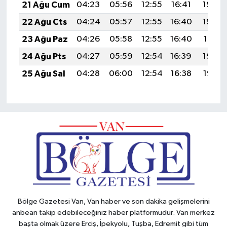
21 Ağu Cum
04:23
05:56
12:55
16:41
19:44
22 Ağu Cts
04:24
05:57
12:55
16:40
19:43
23 Ağu Paz
04:26
05:58
12:55
16:40
19:41
24 Ağu Pts
04:27
05:59
12:54
16:39
19:40
25 Ağu Sal
04:28
06:00
12:54
16:38
19:38
Bölge Gazetesi Van, Van haber ve son dakika gelişmelerini
anbean takip edebileceğiniz haber platformudur. Van merkez
başta olmak üzere Erciş, İpekyolu, Tuşba, Edremit gibi tüm