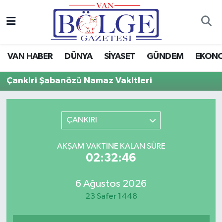
Van Haber
Hava Durumu
VAN HABER
DÜNYA
SİYASET
GÜNDEM
EKON
Siyaset
Trafik Durumu
Çankiri Şabanözü Namaz Vakitleri
Gündem
Puan Durumu ve Fikstür
Spor
Tüm Manşetler
ÇANKIRI
Ekonomi
Son Dakika Haberleri
AKŞAM VAKTINE KALAN SÜRE
02:32:46
Eğitim
Haber Arşivi
6 Ağustos 2026
Sağlık
23 Safer 1448
Dünya