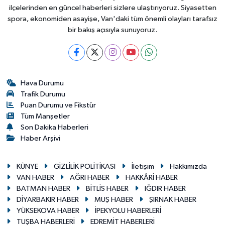
ilçelerinden en güncel haberleri sizlere ulaştırıyoruz. Siyasetten
spora, ekonomiden asayişe, Van'daki tüm önemli olayları tarafsız
bir bakış açısıyla sunuyoruz.
Hava Durumu
Trafik Durumu
Puan Durumu ve Fikstür
Tüm Manşetler
Son Dakika Haberleri
Haber Arşivi
KÜNYE
GİZLİLİK POLİTİKASI
İletişim
Hakkımızda
VAN HABER
AĞRI HABER
HAKKÂRİ HABER
BATMAN HABER
BİTLİS HABER
IĞDIR HABER
DİYARBAKIR HABER
MUŞ HABER
ŞIRNAK HABER
YÜKSEKOVA HABER
İPEKYOLU HABERLERİ
TUŞBA HABERLERİ
EDREMİT HABERLERİ