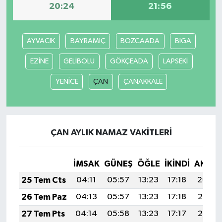
20:24
21:56
AYVACIK
BAYRAMİÇ
BOZCAADA
BİGA
EZİNE
GELİBOLU
GÖKÇEADA
LAPSEKİ
YENİCE
ÇAN
ÇANAKKALE
ÇAN AYLIK NAMAZ VAKITLERI
İMSAK
GÜNEŞ
ÖĞLE
İKINDI
AKŞA
25 Tem Cts
04:11
05:57
13:23
17:18
20:40
26 Tem Paz
04:13
05:57
13:23
17:18
20:39
27 Tem Pts
04:14
05:58
13:23
17:17
20:38