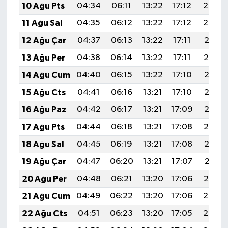
10 Ağu Pts
04:34
06:11
13:22
17:12
20:23
11 Ağu Sal
04:35
06:12
13:22
17:12
20:22
12 Ağu Çar
04:37
06:13
13:22
17:11
20:21
13 Ağu Per
04:38
06:14
13:22
17:11
20:19
14 Ağu Cum
04:40
06:15
13:22
17:10
20:18
15 Ağu Cts
04:41
06:16
13:21
17:10
20:17
16 Ağu Paz
04:42
06:17
13:21
17:09
20:15
17 Ağu Pts
04:44
06:18
13:21
17:08
20:14
18 Ağu Sal
04:45
06:19
13:21
17:08
20:13
19 Ağu Çar
04:47
06:20
13:21
17:07
20:11
20 Ağu Per
04:48
06:21
13:20
17:06
20:10
21 Ağu Cum
04:49
06:22
13:20
17:06
20:08
22 Ağu Cts
04:51
06:23
13:20
17:05
20:07