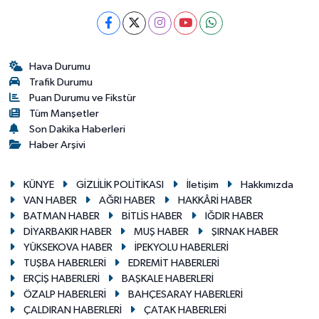
Hava Durumu
Trafik Durumu
Puan Durumu ve Fikstür
Tüm Manşetler
Son Dakika Haberleri
Haber Arşivi
KÜNYE
GİZLİLİK POLİTİKASI
İletişim
Hakkımızda
VAN HABER
AĞRI HABER
HAKKÂRİ HABER
BATMAN HABER
BİTLİS HABER
IĞDIR HABER
DİYARBAKIR HABER
MUŞ HABER
ŞIRNAK HABER
YÜKSEKOVA HABER
İPEKYOLU HABERLERİ
TUŞBA HABERLERİ
EDREMİT HABERLERİ
ERÇİŞ HABERLERİ
BAŞKALE HABERLERİ
ÖZALP HABERLERİ
BAHÇESARAY HABERLERİ
ÇALDIRAN HABERLERİ
ÇATAK HABERLERİ