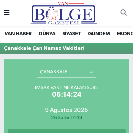
Van Haber
Hava Durumu
VAN HABER
DÜNYA
SİYASET
GÜNDEM
EKON
Siyaset
Trafik Durumu
Çanakkale Çan Namaz Vakitleri
Gündem
Puan Durumu ve Fikstür
Spor
Tüm Manşetler
ÇANAKKALE
Ekonomi
Son Dakika Haberleri
İMSAK VAKTINE KALAN SÜRE
06:14:24
Eğitim
Haber Arşivi
9 Ağustos 2026
Sağlık
26 Safer 1448
Dünya