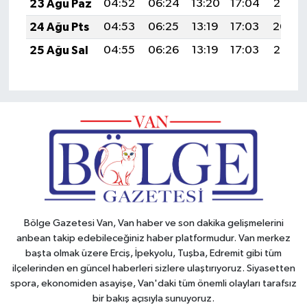
23 Ağu Paz
04:52
06:24
13:20
17:04
20:05
24 Ağu Pts
04:53
06:25
13:19
17:03
20:04
25 Ağu Sal
04:55
06:26
13:19
17:03
20:03
Bölge Gazetesi Van, Van haber ve son dakika gelişmelerini
anbean takip edebileceğiniz haber platformudur. Van merkez
başta olmak üzere Erciş, İpekyolu, Tuşba, Edremit gibi tüm
ilçelerinden en güncel haberleri sizlere ulaştırıyoruz. Siyasetten
spora, ekonomiden asayişe, Van'daki tüm önemli olayları tarafsız
bir bakış açısıyla sunuyoruz.