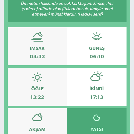
Ümmetim hakkında en çok korktuğum kimse, ilmi
(sadece) dilinde olan (itikadı bozuk, ilmiyle amel
RESMİ İLANLAR
etmeyen) münafıklardır. (Hadis-i şerif)
İMSAK
GÜNEŞ
04:33
06:10
ÖĞLE
İKINDI
13:22
17:13
AKŞAM
YATSI