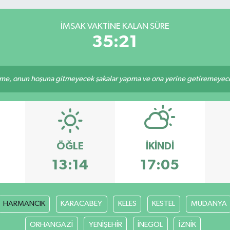
İMSAK VAKTINE KALAN SÜRE
35:20
e, onun hoşuna gitmeyecek şakalar yapma ve ona yerine getiremeyeceği
ÖĞLE
İKINDI
13:14
17:05
HARMANCIK
KARACABEY
KELES
KESTEL
MUDANYA
ORHANGAZİ
YENİŞEHİR
İNEGÖL
İZNİK