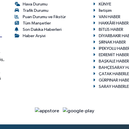
Hava Durumu
KÜNYE
Trafik Durumu
İletişim
Puan Durumu ve Fikstür
VAN HABER
Tüm Manşetler
HAKKÂRİ HABER
Son Dakika Haberleri
BİTLİS HABER
Haber Arşivi
DİYARBAKIR HA
ŞIRNAK HABER
İPEKYOLU HABER
r
EDREMİT HABER
iş,
BAŞKALE HABER
BAHÇESARAY H
n
ÇATAK HABERLE
i
GÜRPINAR HABE
SARAY HABERLE