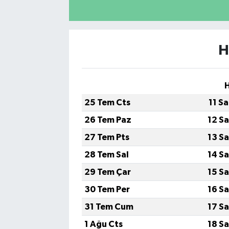
H
25 Tem Cts
11 S
26 Tem Paz
12 S
27 Tem Pts
13 S
28 Tem Sal
14 S
29 Tem Çar
15 S
30 Tem Per
16 S
31 Tem Cum
17 S
1 Ağu Cts
18 S