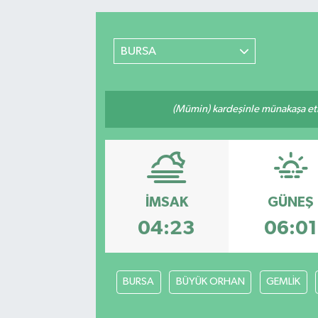
RESMİ İLANLAR
BURSA
(Mümin) kardeşinle münakaşa etm
İMSAK
GÜNEŞ
04:23
06:01
BURSA
BÜYÜK ORHAN
GEMLİK