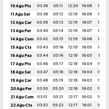
10 Ağu Pts
03:36
05:11
12:20
16:08
19:18
11 Ağu Sal
03:38
05:12
12:19
16:08
19:17
12 Ağu Çar
03:39
05:13
12:19
16:07
19:16
13 Ağu Per
03:40
05:14
12:19
16:07
19:14
14 Ağu Cum
03:42
05:15
12:19
16:06
19:13
15 Ağu Cts
03:43
05:16
12:19
16:05
19:12
16 Ağu Paz
03:44
05:16
12:18
16:05
19:11
17 Ağu Pts
03:46
05:17
12:18
16:04
19:09
18 Ağu Sal
03:47
05:18
12:18
16:04
19:08
19 Ağu Çar
03:48
05:19
12:18
16:03
19:07
20 Ağu Per
03:50
05:20
12:18
16:02
19:05
21 Ağu Cum
03:51
05:21
12:17
16:02
19:04
22 Ağu Cts
03:52
05:22
12:17
16:01
19:02