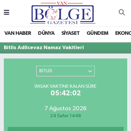
Van Haber
Hava Durumu
VAN HABER
DÜNYA
SİYASET
GÜNDEM
EKON
Siyaset
Trafik Durumu
Bitlis Adilcevaz Namaz Vakitleri
Gündem
Puan Durumu ve Fikstür
Spor
Tüm Manşetler
BİTLİS
Ekonomi
Son Dakika Haberleri
İMSAK VAKTINE KALAN SÜRE
05:42:02
Eğitim
Haber Arşivi
7 Ağustos 2026
Sağlık
24 Safer 1448
Dünya