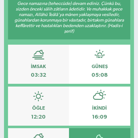
Gece namazına (teheccüde) devam ediniz. Çünkü bu,
sizden önceki sâlih zâtların âdetidir. Ve muhakkak gece
RESMİ İLANLAR
namazı, Allâhü Teâlâ'ya mânen yaklaşmaya vesîledir,
günahlardan korunmaya bir vâsıtadır, birtakım günahlara
keffârettir ve hastalıkları bedenden uzaklaştırır. (Hadis-i
şerif)
İMSAK
GÜNEŞ
03:32
05:08
ÖĞLE
İKINDI
12:20
16:09