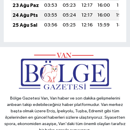
23 Ağu Paz
03:53
05:23
12:17
16:00
19:01
24 Ağu Pts
03:55
05:24
12:17
16:00
19:00
25 Ağu Sal
03:56
05:25
12:16
15:59
18:58
Bölge Gazetesi Van, Van haber ve son dakika gelişmelerini
anbean takip edebileceğiniz haber platformudur. Van merkez
başta olmak üzere Erciş, İpekyolu, Tuşba, Edremit gibi tüm
ilçelerinden en güncel haberleri sizlere ulaştırıyoruz. Siyasetten
spora, ekonomiden asayişe, Van'daki tüm önemli olayları tarafsız