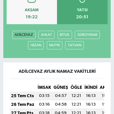
AKŞAM
YATSI
19:22
20:51
ADİLCEVAZ
AHLAT
BİTLİS
GÜROYMAK
HİZAN
MUTKİ
TATVAN
ADİLCEVAZ AYLIK NAMAZ VAKITLERI
İMSAK
GÜNEŞ
ÖĞLE
İKINDI
AKŞA
25 Tem Cts
03:15
04:57
12:21
16:13
19:34
26 Tem Paz
03:16
04:58
12:21
16:13
19:33
27 Tem Pts
03:18
04:59
12:21
16:13
19:33