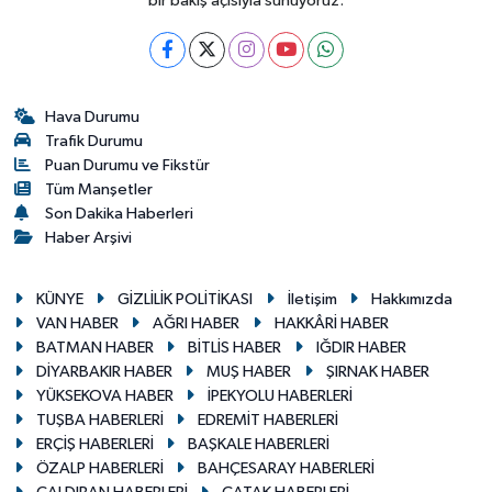
bir bakış açısıyla sunuyoruz.
Hava Durumu
Trafik Durumu
Puan Durumu ve Fikstür
Tüm Manşetler
Son Dakika Haberleri
Haber Arşivi
KÜNYE
GİZLİLİK POLİTİKASI
İletişim
Hakkımızda
VAN HABER
AĞRI HABER
HAKKÂRİ HABER
BATMAN HABER
BİTLİS HABER
IĞDIR HABER
DİYARBAKIR HABER
MUŞ HABER
ŞIRNAK HABER
YÜKSEKOVA HABER
İPEKYOLU HABERLERİ
TUŞBA HABERLERİ
EDREMİT HABERLERİ
ERÇİŞ HABERLERİ
BAŞKALE HABERLERİ
ÖZALP HABERLERİ
BAHÇESARAY HABERLERİ