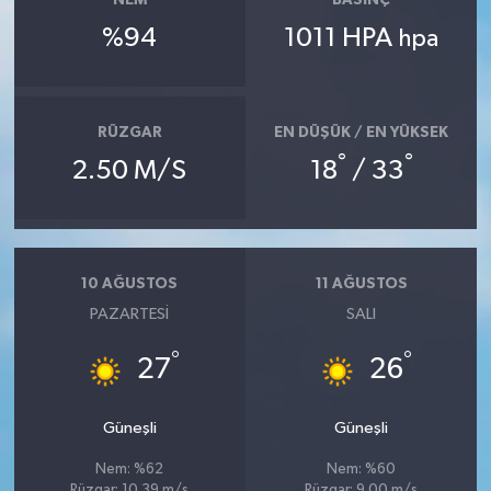
NEM
BASINÇ
%94
1011 HPA
hpa
RÜZGAR
EN DÜŞÜK / EN YÜKSEK
°
°
2.50 M/S
18
/ 33
10 AĞUSTOS
11 AĞUSTOS
PAZARTESI
SALI
°
°
27
26
Güneşli
Güneşli
Nem: %62
Nem: %60
Rüzgar: 10.39 m/s
Rüzgar: 9.00 m/s