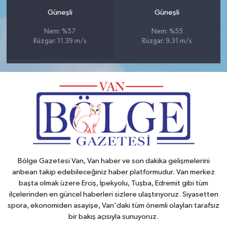
Güneşli
Güneşli
Nem: %57
Nem: %55
Rüzgar: 11.39 m/s
Rüzgar: 9.31 m/s
Bölge Gazetesi Van, Van haber ve son dakika gelişmelerini
anbean takip edebileceğiniz haber platformudur. Van merkez
başta olmak üzere Erciş, İpekyolu, Tuşba, Edremit gibi tüm
ilçelerinden en güncel haberleri sizlere ulaştırıyoruz. Siyasetten
spora, ekonomiden asayişe, Van'daki tüm önemli olayları tarafsız
bir bakış açısıyla sunuyoruz.