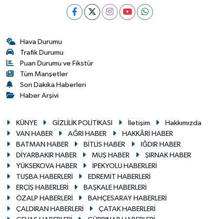
Hava Durumu
Trafik Durumu
Puan Durumu ve Fikstür
Tüm Manşetler
Son Dakika Haberleri
Haber Arşivi
KÜNYE
GİZLİLİK POLİTİKASI
İletişim
Hakkımızda
VAN HABER
AĞRI HABER
HAKKÂRİ HABER
BATMAN HABER
BİTLİS HABER
IĞDIR HABER
DİYARBAKIR HABER
MUŞ HABER
ŞIRNAK HABER
YÜKSEKOVA HABER
İPEKYOLU HABERLERİ
TUŞBA HABERLERİ
EDREMİT HABERLERİ
ERÇİŞ HABERLERİ
BAŞKALE HABERLERİ
ÖZALP HABERLERİ
BAHÇESARAY HABERLERİ
ÇALDIRAN HABERLERİ
ÇATAK HABERLERİ