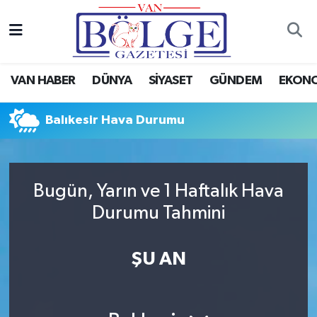
Van Haber
Hava Durumu
VAN HABER
DÜNYA
SİYASET
GÜNDEM
EKON
Siyaset
Trafik Durumu
Balıkesir Hava Durumu
Gündem
Puan Durumu ve Fikstür
Spor
Tüm Manşetler
Bugün, Yarın ve 1 Haftalık Hava
Ekonomi
Son Dakika Haberleri
Durumu Tahmini
Eğitim
Haber Arşivi
ŞU AN
Sağlık
Dünya