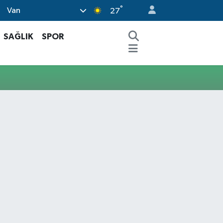
°
Van
27
SAĞLIK
SPOR