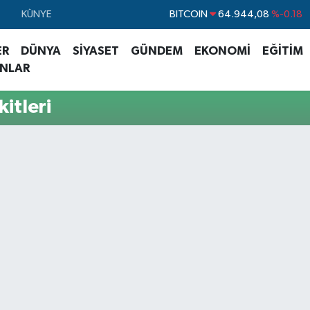
BITCOIN
64.944,08
%-0.18
KÜNYE
DOLAR
47,7436
%0.18
ER
DÜNYA
SİYASET
GÜNDEM
EKONOMİ
EĞİTİM
EURO
55,2510
%0.32
ANLAR
STERLİN
64,4811
%0.38
itleri
GRAM ALTIN
6660.55
%0.03
BİST100
13.779
%-14