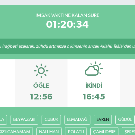
İMSAK VAKTINE KALAN SÜRE
01:20:33
ı (rağbeti azalarak) zühdü artmazsa o kimsenin ancak Allâhü Teâlâ'dan uzak
ÖĞLE
İKINDI
5
12:56
16:45
LA
BEYPAZARI
CUBUK
ELMADAĞ
EVREN
GÜDÜL
KIZILCAHAMAM
NALLIHAN
POLATLI
ÇAMLIDERE
ŞERE