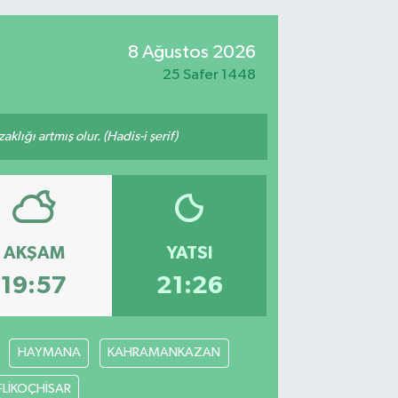
8 Ağustos 2026
25 Safer 1448
lığı artmış olur. (Hadis-i şerif)
AKŞAM
YATSI
19:57
21:26
HAYMANA
KAHRAMANKAZAN
FLİKOÇHİSAR