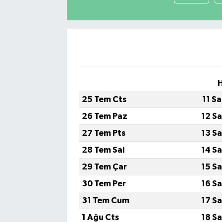
25 Tem Cts
11 S
26 Tem Paz
12 S
27 Tem Pts
13 S
28 Tem Sal
14 S
29 Tem Çar
15 S
30 Tem Per
16 S
31 Tem Cum
17 S
1 Ağu Cts
18 S