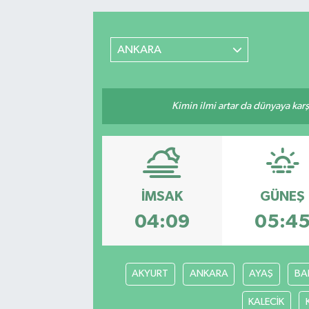
RESMİ İLANLAR
ANKARA
Kimin ilmi artar da dünyaya karş
İMSAK
GÜNEŞ
04:09
05:4
AKYURT
ANKARA
AYAŞ
BA
KALECİK