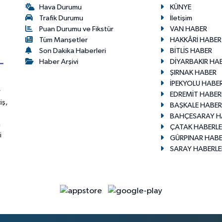
Hava Durumu
KÜNYE
Trafik Durumu
İletişim
Puan Durumu ve Fikstür
VAN HABER
Tüm Manşetler
HAKKÂRİ HABER
Son Dakika Haberleri
BİTLİS HABER
Haber Arşivi
DİYARBAKIR HA
ŞIRNAK HABER
İPEKYOLU HABER
r
EDREMİT HABER
iş,
BAŞKALE HABER
BAHÇESARAY H
n
ÇATAK HABERLE
i
GÜRPINAR HABE
SARAY HABERLE