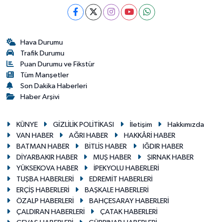
Hava Durumu
Trafik Durumu
Puan Durumu ve Fikstür
Tüm Manşetler
Son Dakika Haberleri
Haber Arşivi
KÜNYE
GİZLİLİK POLİTİKASI
İletişim
Hakkımızda
VAN HABER
AĞRI HABER
HAKKÂRİ HABER
BATMAN HABER
BİTLİS HABER
IĞDIR HABER
DİYARBAKIR HABER
MUŞ HABER
ŞIRNAK HABER
YÜKSEKOVA HABER
İPEKYOLU HABERLERİ
TUŞBA HABERLERİ
EDREMİT HABERLERİ
ERÇİŞ HABERLERİ
BAŞKALE HABERLERİ
ÖZALP HABERLERİ
BAHÇESARAY HABERLERİ
ÇALDIRAN HABERLERİ
ÇATAK HABERLERİ