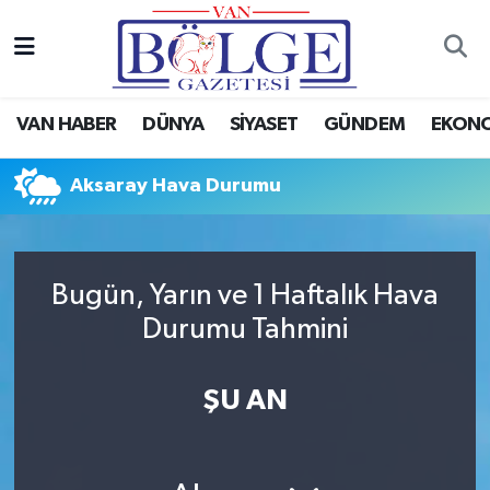
Van Haber
Hava Durumu
VAN HABER
DÜNYA
SİYASET
GÜNDEM
EKON
Siyaset
Trafik Durumu
Aksaray Hava Durumu
Gündem
Puan Durumu ve Fikstür
Spor
Tüm Manşetler
Bugün, Yarın ve 1 Haftalık Hava
Ekonomi
Son Dakika Haberleri
Durumu Tahmini
Eğitim
Haber Arşivi
ŞU AN
Sağlık
Dünya