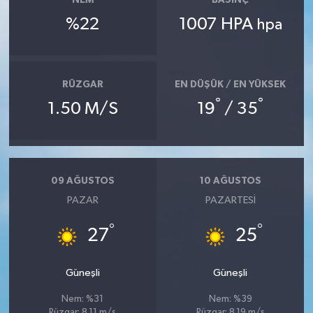
NEM
BASINÇ
%22
1007 HPA
hpa
RÜZGAR
EN DÜŞÜK / EN YÜKSEK
°
°
1.50 M/S
19
/ 35
09 AĞUSTOS
10 AĞUSTOS
PAZAR
PAZARTESI
°
°
27
25
Güneşli
Güneşli
Nem: %31
Nem: %39
Rüzgar: 8.11 m/s
Rüzgar: 8.19 m/s