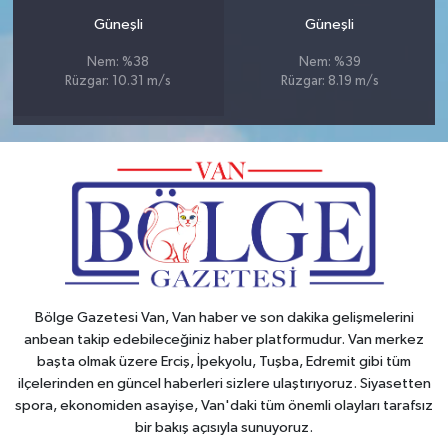
Güneşli
Güneşli
Nem: %38
Nem: %39
Rüzgar: 10.31 m/s
Rüzgar: 8.19 m/s
Bölge Gazetesi Van, Van haber ve son dakika gelişmelerini
anbean takip edebileceğiniz haber platformudur. Van merkez
başta olmak üzere Erciş, İpekyolu, Tuşba, Edremit gibi tüm
ilçelerinden en güncel haberleri sizlere ulaştırıyoruz. Siyasetten
spora, ekonomiden asayişe, Van'daki tüm önemli olayları tarafsız
bir bakış açısıyla sunuyoruz.