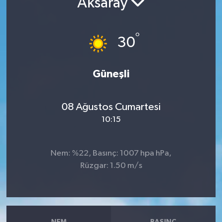
Aksaray
RESMİ İLANLAR
°
30
Güneşli
08 Ağustos Cumartesi
10:15
Nem: %22, Basınç: 1007 hpa hPa,
Rüzgar: 1.50 m/s