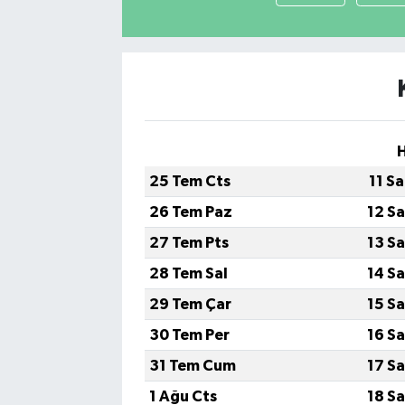
25 Tem Cts
11 S
26 Tem Paz
12 S
27 Tem Pts
13 S
28 Tem Sal
14 S
29 Tem Çar
15 S
30 Tem Per
16 S
31 Tem Cum
17 S
1 Ağu Cts
18 S