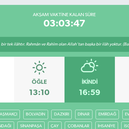
AKŞAM VAKTINE KALAN SÜRE
03:03:46
, bir tek ilâhtır. Rahmân ve Rahîm olan Allah'tan başka bir ilâh yoktur. (B
ÖĞLE
İKINDI
13:10
16:59
AŞMAKÇI
BOLVADİN
DAZKIRI
DİNAR
EMİRDAĞ
E
NDAĞI
SİNANPAŞA
ÇAY
ÇOBANLAR
İHSANİYE
İS