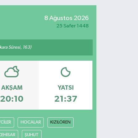
8 Ağustos 2026
25 Safer 1448
akara Sûresi, 163)
AKŞAM
YATSI
20:10
21:37
VCİLER
HOCALAR
KIZILÖREN
CEHİSAR
ŞUHUT