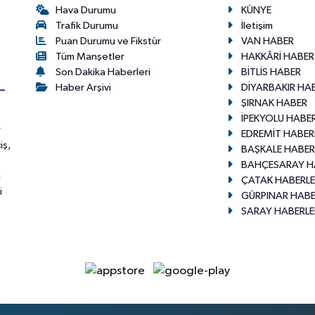
Hava Durumu
KÜNYE
Trafik Durumu
İletişim
Puan Durumu ve Fikstür
VAN HABER
Tüm Manşetler
HAKKÂRİ HABER
Son Dakika Haberleri
BİTLİS HABER
Haber Arşivi
DİYARBAKIR HA
ŞIRNAK HABER
İPEKYOLU HABER
r
EDREMİT HABER
iş,
BAŞKALE HABER
BAHÇESARAY H
n
ÇATAK HABERLE
i
GÜRPINAR HABE
SARAY HABERLE