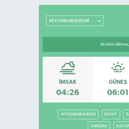
RESMİ İLANLAR
AFYONKARAHİSAR
Ve sizin ilâhınız
İMSAK
GÜNEŞ
04:26
06:01
AFYONKARAHİSAR
BAYAT
B
SANDIKLI
SULTA