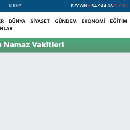
BITCOIN
64.944,08
%-0.18
KÜNYE
DOLAR
47,7436
%0.18
ER
DÜNYA
SİYASET
GÜNDEM
EKONOMİ
EĞİTİM
EURO
55,2510
%0.32
ANLAR
STERLİN
64,4811
%0.38
n Namaz Vakitleri
GRAM ALTIN
6660.55
%0.03
BİST100
13.779
%-14