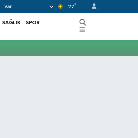
°
Van
27
SAĞLIK
SPOR