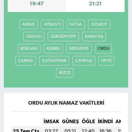
19:47
21:21
AKKUŞ
AYBASTI
FATSA
GÖLKÖY
GÜLYALI
GÜRGENTEPE
KABATAŞ
KORGAN
KUMRU
MESUDİYE
ORDU
ÇAMAŞ
ÇATALPINAR
ÇAYBAŞI
ÜNYE
İKİZCE
ORDU AYLIK NAMAZ VAKITLERI
İMSAK
GÜNEŞ
ÖĞLE
İKINDI
AKŞA
25 Tem Cts
03:22
05:11
12:40
16:36
19:59