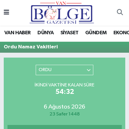
Van Haber
Hava Durumu
VAN HABER
DÜNYA
SİYASET
GÜNDEM
EKON
Siyaset
Trafik Durumu
Ordu Namaz Vakitleri
Gündem
Puan Durumu ve Fikstür
Spor
Tüm Manşetler
ORDU
Ekonomi
Son Dakika Haberleri
İKINDI VAKTINE KALAN SÜRE
54:32
Eğitim
Haber Arşivi
6 Ağustos 2026
Sağlık
23 Safer 1448
Dünya