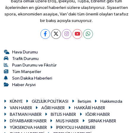
başta olmak üzere Erciş, İpekyolu, Tuşba, Edremit gibi tüm
ilçelerinden en güncel haberleri sizlere ulaştırıyoruz. Siyasetten
spora, ekonomiden asayişe, Van'daki tüm önemli olayları tarafsız
bir bakış açısıyla sunuyoruz.
Hava Durumu
Trafik Durumu
Puan Durumu ve Fikstür
Tüm Manşetler
Son Dakika Haberleri
Haber Arşivi
KÜNYE
GİZLİLİK POLİTİKASI
İletişim
Hakkımızda
VAN HABER
AĞRI HABER
HAKKÂRİ HABER
BATMAN HABER
BİTLİS HABER
IĞDIR HABER
DİYARBAKIR HABER
MUŞ HABER
ŞIRNAK HABER
YÜKSEKOVA HABER
İPEKYOLU HABERLERİ