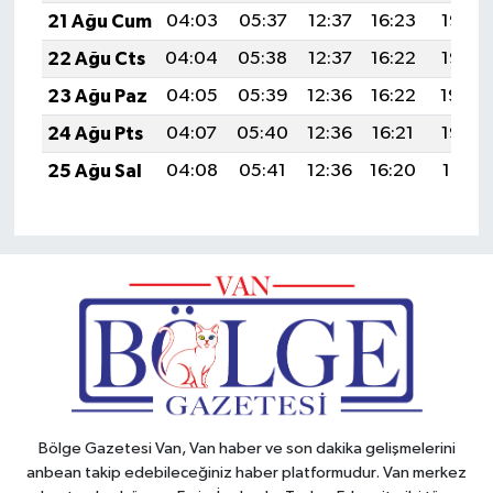
21 Ağu Cum
04:03
05:37
12:37
16:23
19:27
22 Ağu Cts
04:04
05:38
12:37
16:22
19:25
23 Ağu Paz
04:05
05:39
12:36
16:22
19:24
24 Ağu Pts
04:07
05:40
12:36
16:21
19:22
25 Ağu Sal
04:08
05:41
12:36
16:20
19:21
Bölge Gazetesi Van, Van haber ve son dakika gelişmelerini
anbean takip edebileceğiniz haber platformudur. Van merkez