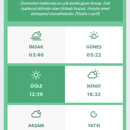
Ümmetim hakkında en çok korktuğum kimse, ilmi
(sadece) dilinde olan (itikadı bozuk, ilmiyle amel
RESMİ İLANLAR
etmeyen) münafıklardır. (Hadis-i şerif)
İMSAK
GÜNEŞ
03:40
05:22
ÖĞLE
İKINDI
12:39
16:32
AKŞAM
YATSI