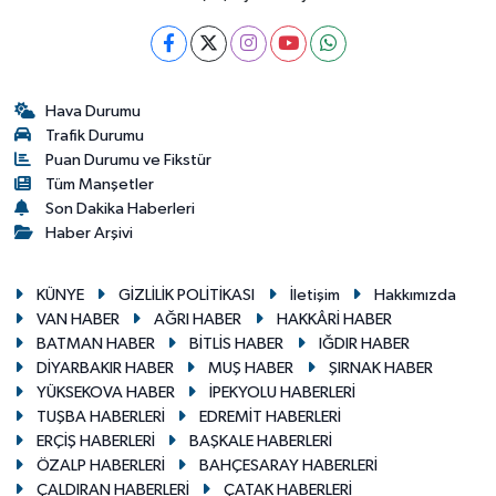
Hava Durumu
Trafik Durumu
Puan Durumu ve Fikstür
Tüm Manşetler
Son Dakika Haberleri
Haber Arşivi
KÜNYE
GİZLİLİK POLİTİKASI
İletişim
Hakkımızda
VAN HABER
AĞRI HABER
HAKKÂRİ HABER
BATMAN HABER
BİTLİS HABER
IĞDIR HABER
DİYARBAKIR HABER
MUŞ HABER
ŞIRNAK HABER
YÜKSEKOVA HABER
İPEKYOLU HABERLERİ
TUŞBA HABERLERİ
EDREMİT HABERLERİ
ERÇİŞ HABERLERİ
BAŞKALE HABERLERİ
ÖZALP HABERLERİ
BAHÇESARAY HABERLERİ
ÇALDIRAN HABERLERİ
ÇATAK HABERLERİ