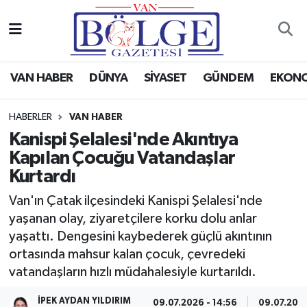
Van Haber
Hava Durumu
VAN HABER
DÜNYA
SİYASET
GÜNDEM
EKON
Siyaset
Trafik Durumu
HABERLER
VAN HABER
Gündem
Puan Durumu ve Fikstür
Kanispi Şelalesi'nde Akıntıya
Kapılan Çocuğu Vatandaşlar
Spor
Tüm Manşetler
Kurtardı
Ekonomi
Son Dakika Haberleri
Van'ın Çatak ilçesindeki Kanispi Şelalesi'nde
yaşanan olay, ziyaretçilere korku dolu anlar
Eğitim
Haber Arşivi
yaşattı. Dengesini kaybederek güçlü akıntının
ortasında mahsur kalan çocuk, çevredeki
Sağlık
vatandaşların hızlı müdahalesiyle kurtarıldı.
Dünya
İPEK AYDAN YILDIRIM
09.07.2026 - 14:56
09.07.2026