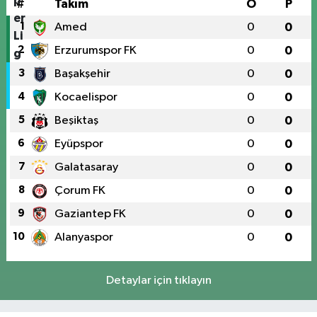
#
Takım
O
P
1
Amed
0
0
2
Erzurumspor FK
0
0
3
Başakşehir
0
0
4
Kocaelispor
0
0
5
Beşiktaş
0
0
6
Eyüpspor
0
0
7
Galatasaray
0
0
8
Çorum FK
0
0
9
Gaziantep FK
0
0
10
Alanyaspor
0
0
Detaylar için tıklayın