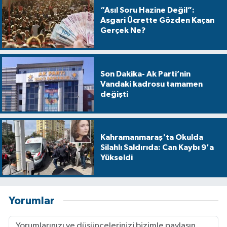
“Asıl Soru Hazine Değil”:
Asgari Ücrette Gözden Kaçan
Gerçek Ne?
Son Dakika- Ak Parti’nin
Vandaki kadrosu tamamen
değişti
Kahramanmaraş'ta Okulda
Silahlı Saldırıda: Can Kaybı 9'a
Yükseldi
Yorumlar