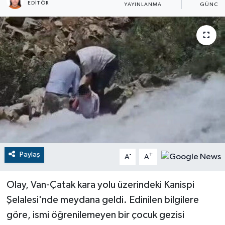
EDİTÖR
YAYINLANMA
GÜNCEL
RESMİ İLANLAR
Paylaş
-
+
A
A
Olay, Van-Çatak kara yolu üzerindeki Kanispi
Şelalesi'nde meydana geldi. Edinilen bilgilere
göre, ismi öğrenilemeyen bir çocuk gezisi