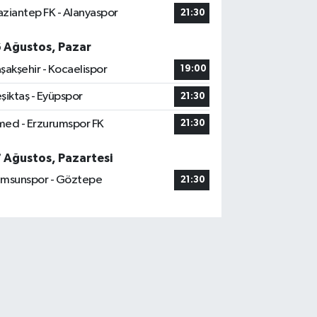
ziantep FK - Alanyaspor
21:30
6 Ağustos, Pazar
şakşehir - Kocaelispor
19:00
şiktaş - Eyüpspor
21:30
ed - Erzurumspor FK
21:30
7 Ağustos, Pazartesi
msunspor - Göztepe
21:30