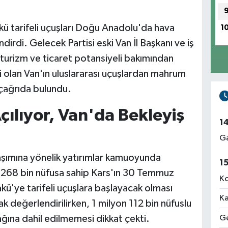
 tarifeli uçuşları Doğu Anadolu'da hava
1
ndirdi. Gelecek Partisi eski Van İl Başkanı ve iş
 turizm ve ticaret potansiyeli bakımından
i olan Van'ın uluslararası uçuşlardan mahrum
e çağrıda bulundu.
çılıyor, Van'da Bekleyiş
1
Ga
şımına yönelik yatırımlar kamuoyunda
1
k 268 bin nüfusa sahip Kars'ın 30 Temmuz
Ko
kü'ye tarifeli uçuşlara başlayacak olması
Ka
k değerlendirilirken, 1 milyon 112 bin nüfuslu
Ge
ş ağına dahil edilmemesi dikkat çekti.