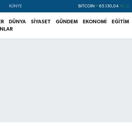
KÜNYE
DOLAR
47,7106
%0.17
EURO
55,1652
%0.27
ER
DÜNYA
SİYASET
GÜNDEM
EKONOMİ
EĞİTİM
STERLİN
64,4046
%0.35
ANLAR
GRAM ALTIN
6618.49
%2.12
BİST100
13.773
%-19
BITCOIN
65.130,04
%1.2