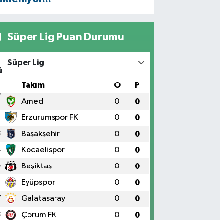
Süper Lig Puan Durumu
Süper Lig
#
Takım
O
P
1
Amed
0
0
2
Erzurumspor FK
0
0
3
Başakşehir
0
0
4
Kocaelispor
0
0
5
Beşiktaş
0
0
6
Eyüpspor
0
0
7
Galatasaray
0
0
8
Çorum FK
0
0