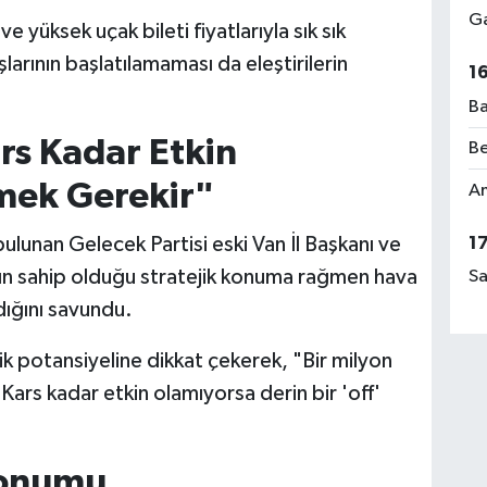
Ga
ve yüksek uçak bileti fiyatlarıyla sık sık
arının başlatılamaması da eleştirilerin
1
Ba
rs Kadar Etkin
Be
mek Gerekir"
Am
1
ulunan Gelecek Partisi eski Van İl Başkanı ve
'ın sahip olduğu stratejik konuma rağmen hava
Sa
dığını savundu.
k potansiyeline dikkat çekerek, "Bir milyon
 Kars kadar etkin olamıyorsa derin bir 'off'
Konumu