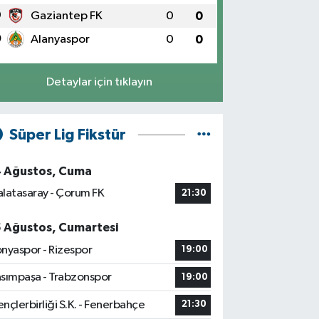
9
Gaziantep FK
0
0
0
Alanyaspor
0
0
Detaylar için tıklayın
Süper Lig Fikstür
4 Ağustos, Cuma
latasaray - Çorum FK
21:30
5 Ağustos, Cumartesi
nyaspor - Rizespor
19:00
sımpaşa - Trabzonspor
19:00
nçlerbirliği S.K. - Fenerbahçe
21:30