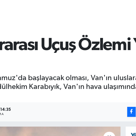
ararası Uçuş Özlemi
uz'da başlayacak olması, Van'ın uluslararas
lhekim Karabıyık, Van'ın hava ulaşımında 
 14:35
MA
Y