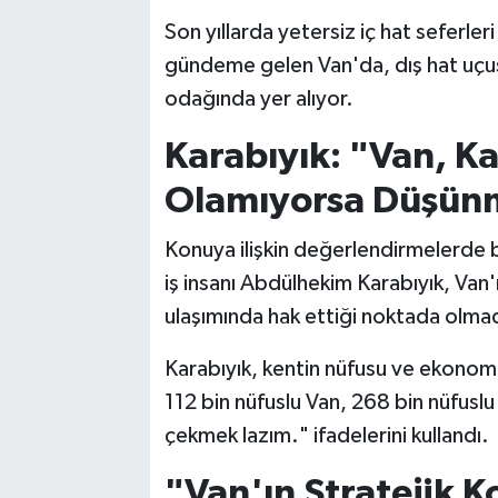
Son yıllarda yetersiz iç hat seferleri 
gündeme gelen Van'da, dış hat uçuşl
odağında yer alıyor.
Karabıyık: "Van, Ka
Olamıyorsa Düşün
Konuya ilişkin değerlendirmelerde b
iş insanı Abdülhekim Karabıyık, Van
ulaşımında hak ettiği noktada olma
Karabıyık, kentin nüfusu ve ekonomi
112 bin nüfuslu Van, 268 bin nüfuslu
çekmek lazım." ifadelerini kullandı.
"Van'ın Stratejik 