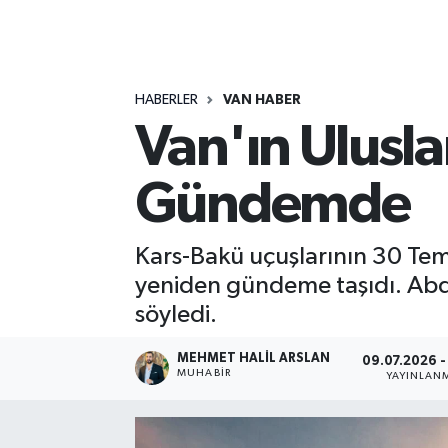
RESMİ İLANLAR
HABERLER
VAN HABER
Van'ın Ulusl
Gündemde
Kars-Bakü uçuşlarının 30 Temm
yeniden gündeme taşıdı. Abdü
söyledi.
MEHMET HALIL ARSLAN
09.07.2026 -
MUHABİR
YAYINLAN