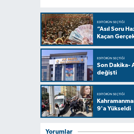
EDITÖRÜN SEÇTIĞI
“Asıl Soru H
Kaçan Gerçe
EDITÖRÜN SEÇTIĞI
Son Dakika- 
değişti
EDITÖRÜN SEÇTIĞI
Kahramanmara
9'a Yükseldi
Yorumlar