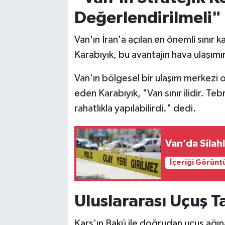
Değerlendirilmeli"
Van'ın İran'a açılan en önemli sınır 
Karabıyık, bu avantajın hava ulaşımı
Van'ın bölgesel bir ulaşım merkezi 
eden Karabıyık, "Van sınır ilidir. T
rahatlıkla yapılabilirdi." dedi.
Van’da Silahl
İçeriği Görünt
Uluslararası Uçuş 
Kars'ın Bakü ile doğrudan uçuş ağına