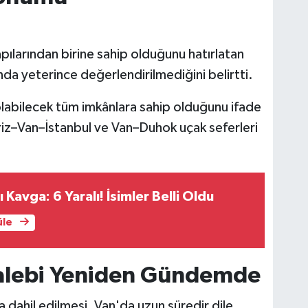
kapılarından birine sahip olduğunu hatırlatan
nda yeterince değerlendirilmediğini belirtti.
olabilecek tüm imkânlara sahip olduğunu ifade
ebriz–Van–İstanbul ve Van–Duhok uçak seferleri
ı Kavga: 6 Yaralı! İsimler Belli Oldu
üle
Talebi Yeniden Gündemde
 dahil edilmesi, Van'da uzun süredir dile