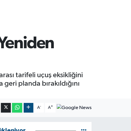
 Yeniden
ı tarifeli uçuş eksikliğini
geri planda bırakıldığını
-
+
A
A
ükleniyor...