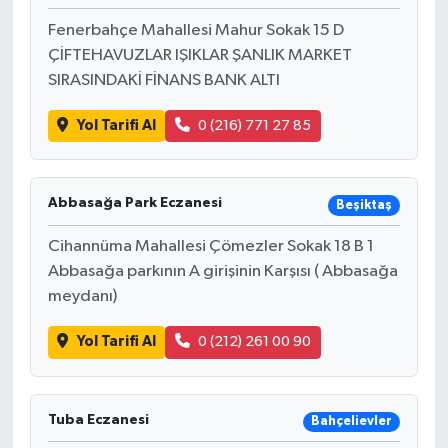
Fenerbahçe Mahallesi Mahur Sokak 15 D
ÇİFTEHAVUZLAR IŞIKLAR ŞANLIK MARKET
SIRASINDAKİ FİNANS BANK ALTI
Yol Tarifi Al
0 (216) 771 27 85
Abbasağa Park Eczanesi
Beşiktaş
Cihannüma Mahallesi Çömezler Sokak 18 B 1
Abbasağa parkının A girişinin Karşısı ( Abbasağa
meydanı)
Yol Tarifi Al
0 (212) 261 00 90
Tuba Eczanesi
Bahçelievler