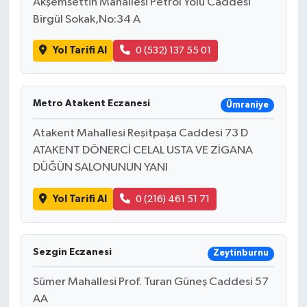
Akşemsettin Mahallesi Petrol Yolu Caddesi
Birgül Sokak,No:34 A
Yol Tarifi Al
0 (532) 137 55 01
Metro Atakent Eczanesi
Ümraniye
Atakent Mahallesi Reşitpaşa Caddesi 73 D
ATAKENT DÖNERCİ CELAL USTA VE ZİGANA
DÜĞÜN SALONUNUN YANI
Yol Tarifi Al
0 (216) 461 51 71
Sezgin Eczanesi
Zeytinburnu
Sümer Mahallesi Prof. Turan Güneş Caddesi 57
AA