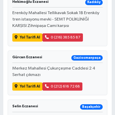
Hekimoğlu Eczanesi
Kadıköy
Erenköy Mahallesi Tellikavak Sokak 1B Erenköy
tren istasyonu mevki - SEMT POLİKLİNİĞİ
KARŞISI Zihnipaşa Cami karşısı
Yol Tarifi Al
0 (216) 385 85 87
Gürcan Eczanesi
Gaziosmanpaşa
Merkez Mahallesi Çukurçeşme Caddesi 2 4
Serhat çıkmazı
Yol Tarifi Al
0 (212) 616 72 68
Selin Eczanesi
Başakşehir