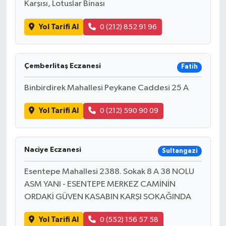
Karşısı, Lotuslar Binası
Yol Tarifi Al
0 (212) 852 91 96
Çemberlitaş Eczanesi
Fatih
Binbirdirek Mahallesi Peykane Caddesi 25 A
Yol Tarifi Al
0 (212) 590 90 09
Naciye Eczanesi
Sultangazi
Esentepe Mahallesi 2388. Sokak 8 A 38 NOLU
ASM YANI - ESENTEPE MERKEZ CAMİNİN
ORDAKİ GÜVEN KASABIN KARŞI SOKAĞINDA
Yol Tarifi Al
0 (552) 156 57 58