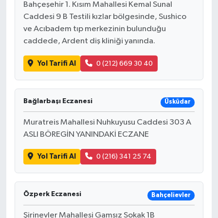
Bahçeşehir 1. Kısım Mahallesi Kemal Sunal
Caddesi 9 B Testili kızlar bölgesinde, Sushico
ve Acıbadem tıp merkezinin bulunduğu
caddede, Ardent diş kliniği yanında.
Yol Tarifi Al
0 (212) 669 30 40
Bağlarbaşı Eczanesi
Üsküdar
Muratreis Mahallesi Nuhkuyusu Caddesi 303 A
ASLI BÖREGİN YANINDAKİ ECZANE
Yol Tarifi Al
0 (216) 341 25 74
Özperk Eczanesi
Bahçelievler
Şirinevler Mahallesi Gamsız Sokak 1B