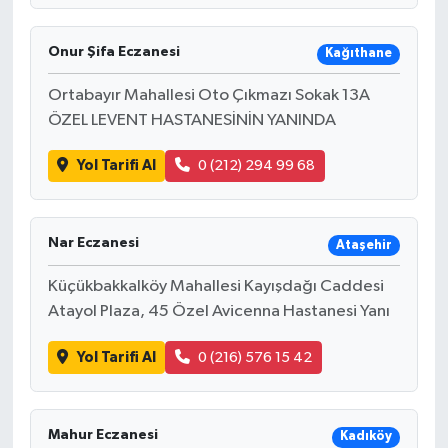
Onur Şifa Eczanesi
Kağıthane
Ortabayır Mahallesi Oto Çıkmazı Sokak 13A
ÖZEL LEVENT HASTANESİNİN YANINDA
Yol Tarifi Al
0 (212) 294 99 68
Nar Eczanesi
Ataşehir
Küçükbakkalköy Mahallesi Kayışdağı Caddesi
Atayol Plaza, 45 Özel Avicenna Hastanesi Yanı
Yol Tarifi Al
0 (216) 576 15 42
Mahur Eczanesi
Kadıköy