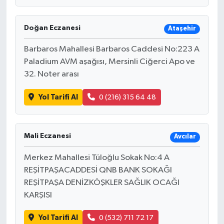
Doğan Eczanesi
Ataşehir
Barbaros Mahallesi Barbaros Caddesi No:223 A
Paladium AVM aşağısı, Mersinli Ciğerci Apo ve
32. Noter arası
Yol Tarifi Al
0 (216) 315 64 48
Mali Eczanesi
Avcılar
Merkez Mahallesi Tüloğlu Sokak No:4 A
REŞİTPAŞACADDESİ QNB BANK SOKAĞI
REŞİTPAŞA DENİZKÖŞKLER SAĞLIK OCAĞI
KARŞISI
Yol Tarifi Al
0 (532) 711 72 17