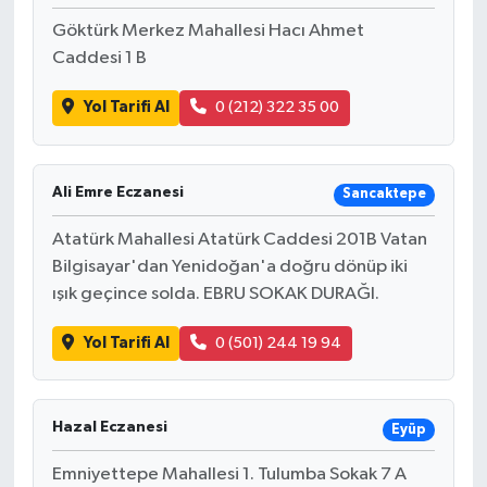
Göktürk Merkez Mahallesi Hacı Ahmet
Caddesi 1 B
Yol Tarifi Al
0 (212) 322 35 00
Ali Emre Eczanesi
Sancaktepe
Atatürk Mahallesi Atatürk Caddesi 201B Vatan
Bilgisayar'dan Yenidoğan'a doğru dönüp iki
ışık geçince solda. EBRU SOKAK DURAĞI.
Yol Tarifi Al
0 (501) 244 19 94
Hazal Eczanesi
Eyüp
Emniyettepe Mahallesi 1. Tulumba Sokak 7 A