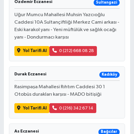
Özdemir Eczanesi
Sultangazi
Uğur Mumcu Mahallesi Muhsin Yazcıoğlu
Caddesi 10A Sultançiftliği Merkez Cami arkası -
Eski karakol yanı - Yeni müftülük ve sağlık ocağı
yanı - Dondurmacı karşısı
Yol Tarifi Al
0 (212) 668 08 28
Durak Eczanesi
Kadıköy
Rasimpaşa Mahallesi Rıhtım Caddesi 30 1
Otobüs durakları karşısı - MADO bitişiği
Yol Tarifi Al
0 (216) 342 67 14
As Eczanesi
Bağcılar