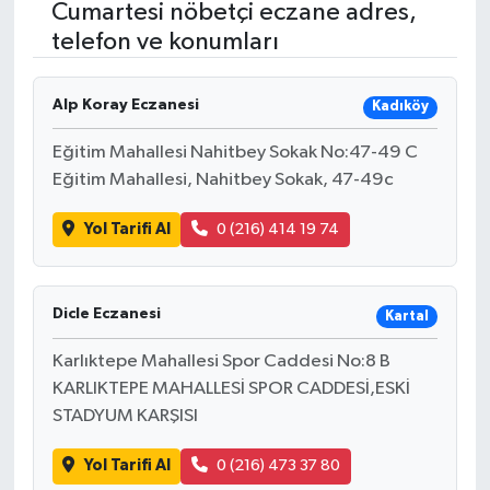
Cumartesi nöbetçi eczane adres,
telefon ve konumları
RESMİ İLANLAR
Alp Koray Eczanesi
Kadıköy
Eğitim Mahallesi Nahitbey Sokak No:47-49 C
Eğitim Mahallesi, Nahitbey Sokak, 47-49c
Yol Tarifi Al
0 (216) 414 19 74
Dicle Eczanesi
Kartal
Karlıktepe Mahallesi Spor Caddesi No:8 B
KARLIKTEPE MAHALLESİ SPOR CADDESİ,ESKİ
STADYUM KARŞISI
Yol Tarifi Al
0 (216) 473 37 80