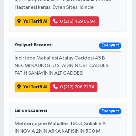
Hastanesi karşısı Evren Sitesi içinde
Yol Tarifi Al
0 (216) 469 06 94
Yeşilyurt Eczanesi
Esenyurt
İncirtepe Mahallesi Atalay Caddesi 43 B
NECMİ KADIOĞLU STADININ ÜST CADDESİ
FATİH SANAYİNİN ALT CADDESİ
Yol Tarifi Al
0 (212) 706 71 74
Limon Eczanesi
Esenyurt
Mehterçeşme Mahallesi 1953. Sokak 6 A
İNNOVİA 2NİN ARKA KAPISININ 500 M