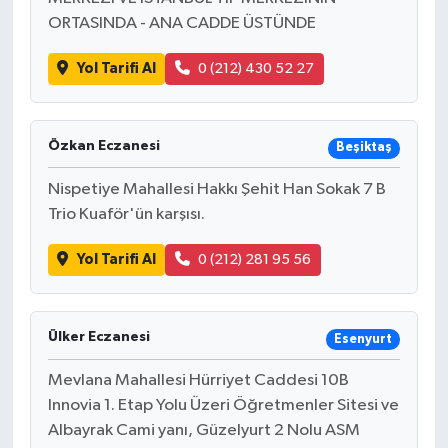
ORTASINDA - ANA CADDE ÜSTÜNDE
Yol Tarifi Al
0 (212) 430 52 27
Özkan Eczanesi
Beşiktaş
Nispetiye Mahallesi Hakkı Şehit Han Sokak 7 B
Trio Kuaför'ün karşısı.
Yol Tarifi Al
0 (212) 281 95 56
Ülker Eczanesi
Esenyurt
Mevlana Mahallesi Hürriyet Caddesi 10B
Innovia 1. Etap Yolu Üzeri Öğretmenler Sitesi ve
Albayrak Cami yanı, Güzelyurt 2 Nolu ASM