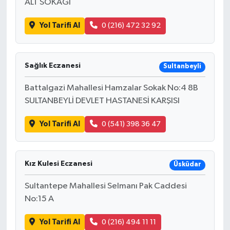
ALT SOKAĞI
Yol Tarifi Al
0 (216) 472 32 92
Sağlık Eczanesi
Sultanbeyli
Battalgazi Mahallesi Hamzalar Sokak No:4 8B
SULTANBEYLİ DEVLET HASTANESİ KARŞISI
Yol Tarifi Al
0 (541) 398 36 47
Kız Kulesi Eczanesi
Üsküdar
Sultantepe Mahallesi Selmanı Pak Caddesi
No:15 A
Yol Tarifi Al
0 (216) 494 11 11