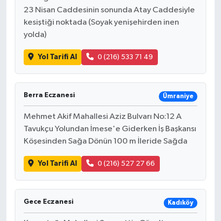
23 Nisan Caddesinin sonunda Atay Caddesiyle
kesiştiği noktada (Soyak yenişehirden inen
yolda)
Yol Tarifi Al
0 (216) 533 71 49
Berra Eczanesi
Ümraniye
Mehmet Akif Mahallesi Aziz Bulvarı No:12 A
Tavukçu Yolundan İmese'e Giderken İş Başkansı
Köşesinden Sağa Dönün 100 m İleride Sağda
Yol Tarifi Al
0 (216) 527 27 66
Gece Eczanesi
Kadıköy