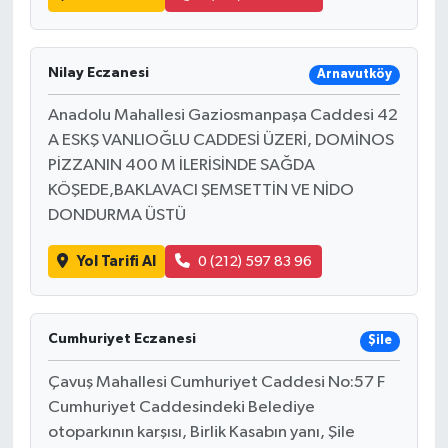
Nilay Eczanesi
Arnavutköy
Anadolu Mahallesi Gaziosmanpaşa Caddesi 42
A ESKŞ VANLIOĞLU CADDESİ ÜZERİ, DOMİNOS
PİZZANIN 400 M İLERİSİNDE SAĞDA
KÖŞEDE,BAKLAVACI ŞEMSETTİN VE NİDO
DONDURMA ÜSTÜ
Yol Tarifi Al
0 (212) 597 83 96
Cumhuriyet Eczanesi
Şile
Çavuş Mahallesi Cumhuriyet Caddesi No:57 F
Cumhuriyet Caddesindeki Belediye
otoparkının karşısı, Birlik Kasabın yanı, Şile