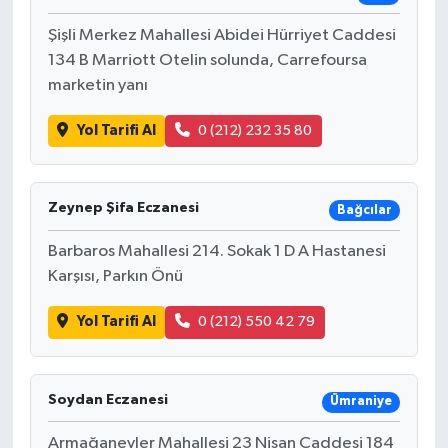
Şişli Merkez Mahallesi Abidei Hürriyet Caddesi
134 B Marriott Otelin solunda, Carrefoursa
marketin yanı
Yol Tarifi Al
0 (212) 232 35 80
Zeynep Şifa Eczanesi
Bağcılar
Barbaros Mahallesi 214. Sokak 1 D A Hastanesi
Karşısı, Parkın Önü
Yol Tarifi Al
0 (212) 550 42 79
Soydan Eczanesi
Ümraniye
Armağanevler Mahallesi 23 Nisan Caddesi 184