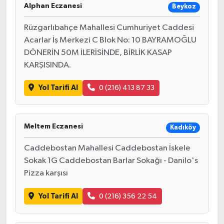
Alphan Eczanesi
Beykoz
Rüzgarlıbahçe Mahallesi Cumhuriyet Caddesi
Acarlar İş Merkezi C Blok No: 10 BAYRAMOĞLU
DÖNERİN 50M İLERİSİNDE, BİRLİK KASAP
KARŞISINDA.
Yol Tarifi Al
0 (216) 413 87 33
Meltem Eczanesi
Kadıköy
Caddebostan Mahallesi Caddebostan İskele
Sokak 1G Caddebostan Barlar Sokağı - Danilo's
Pizza karşısı
Yol Tarifi Al
0 (216) 356 22 54