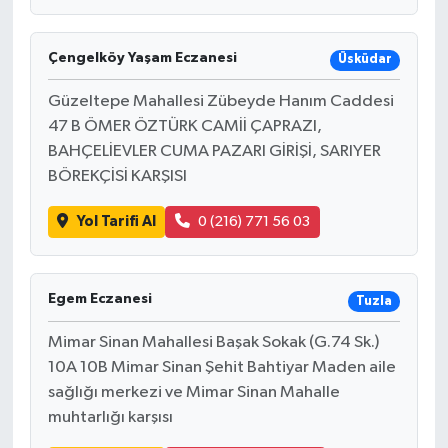
Çengelköy Yaşam Eczanesi
Üsküdar
Güzeltepe Mahallesi Zübeyde Hanım Caddesi
47 B ÖMER ÖZTÜRK CAMİİ ÇAPRAZI,
BAHÇELİEVLER CUMA PAZARI GİRİŞİ, SARIYER
BÖREKÇİSİ KARŞISI
Yol Tarifi Al
0 (216) 771 56 03
Egem Eczanesi
Tuzla
Mimar Sinan Mahallesi Başak Sokak (G.74 Sk.)
10A 10B Mimar Sinan Şehit Bahtiyar Maden aile
sağlığı merkezi ve Mimar Sinan Mahalle
muhtarlığı karşısı