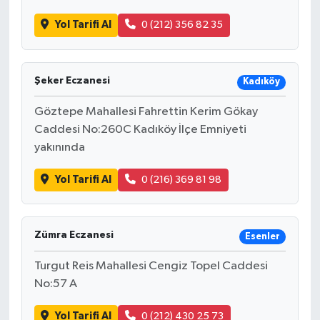
Yol Tarifi Al
0 (212) 356 82 35
Şeker Eczanesi
Kadıköy
Göztepe Mahallesi Fahrettin Kerim Gökay
Caddesi No:260C Kadıköy İlçe Emniyeti
yakınında
Yol Tarifi Al
0 (216) 369 81 98
Zümra Eczanesi
Esenler
Turgut Reis Mahallesi Cengiz Topel Caddesi
No:57 A
Yol Tarifi Al
0 (212) 430 25 73