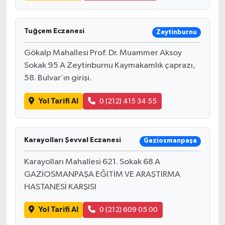
Tuğçem Eczanesi
Zeytinburnu
Gökalp Mahallesi Prof. Dr. Muammer Aksoy
Sokak 95 A Zeytinburnu Kaymakamlık çaprazı,
58. Bulvar’ın girişi.
Yol Tarifi Al
0 (212) 415 34 55
Karayolları Şevval Eczanesi
Gaziosmanpaşa
Karayolları Mahallesi 621. Sokak 68 A
GAZİOSMANPAŞA EĞİTİM VE ARAŞTIRMA
HASTANESİ KARŞISI
Yol Tarifi Al
0 (212) 609 05 00