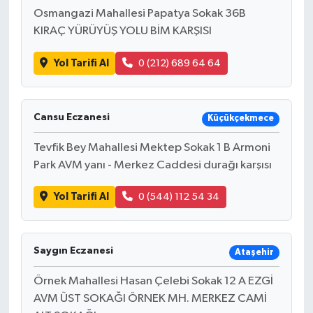
Osmangazi Mahallesi Papatya Sokak 36B
KIRAÇ YÜRÜYÜŞ YOLU BİM KARŞISI
Yol Tarifi Al
0 (212) 689 64 64
Cansu Eczanesi
Küçükçekmece
Tevfik Bey Mahallesi Mektep Sokak 1 B Armoni
Park AVM yanı - Merkez Caddesi durağı karşısı
Yol Tarifi Al
0 (544) 112 54 34
Saygın Eczanesi
Ataşehir
Örnek Mahallesi Hasan Çelebi Sokak 12 A EZGİ
AVM ÜST SOKAĞI ÖRNEK MH. MERKEZ CAMİ