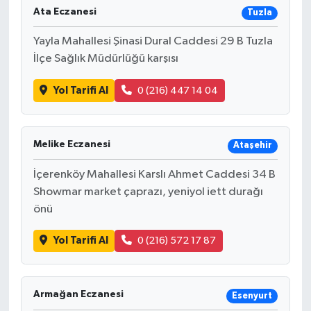
Ata Eczanesi
Tuzla
Yayla Mahallesi Şinasi Dural Caddesi 29 B Tuzla
İlçe Sağlık Müdürlüğü karşısı
Yol Tarifi Al
0 (216) 447 14 04
Melike Eczanesi
Ataşehir
İçerenköy Mahallesi Karslı Ahmet Caddesi 34 B
Showmar market çaprazı, yeniyol iett durağı
önü
Yol Tarifi Al
0 (216) 572 17 87
Armağan Eczanesi
Esenyurt