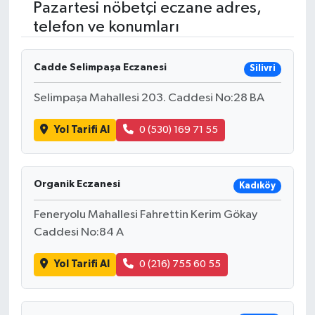
Pazartesi nöbetçi eczane adres,
telefon ve konumları
RESMİ İLANLAR
Cadde Selimpaşa Eczanesi
Silivri
Selimpaşa Mahallesi 203. Caddesi No:28 BA
Yol Tarifi Al
0 (530) 169 71 55
Organik Eczanesi
Kadıköy
Feneryolu Mahallesi Fahrettin Kerim Gökay
Caddesi No:84 A
Yol Tarifi Al
0 (216) 755 60 55