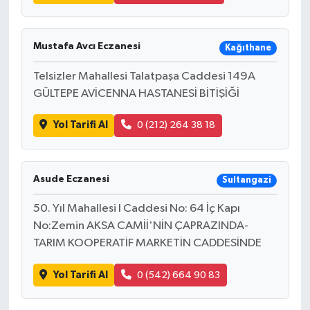
Mustafa Avcı Eczanesi
Kağıthane
Telsizler Mahallesi Talatpaşa Caddesi 149A
GÜLTEPE AVİCENNA HASTANESİ BİTİŞİĞİ
Yol Tarifi Al
0 (212) 264 38 18
Asude Eczanesi
Sultangazi
50. Yıl Mahallesi I Caddesi No: 64 İç Kapı
No:Zemin AKSA CAMİİ'NİN ÇAPRAZINDA-
TARIM KOOPERATİF MARKETİN CADDESİNDE
Yol Tarifi Al
0 (542) 664 90 83