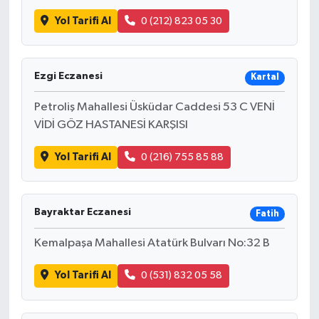
Yol Tarifi Al
0 (212) 823 05 30
Ezgi Eczanesi
Kartal
Petroliş Mahallesi Üsküdar Caddesi 53 C VENİ
VİDİ GÖZ HASTANESİ KARŞISI
Yol Tarifi Al
0 (216) 755 85 88
Bayraktar Eczanesi
Fatih
Kemalpaşa Mahallesi Atatürk Bulvarı No:32 B
Yol Tarifi Al
0 (531) 832 05 58