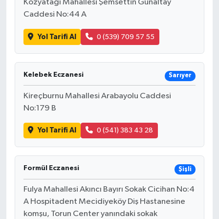
Kozyatağı Mahallesi Şemsettin Günaltay
Caddesi No:44 A
Yol Tarifi Al
0 (539) 709 57 55
Kelebek Eczanesi
Sarıyer
Kireçburnu Mahallesi Arabayolu Caddesi
No:179 B
Yol Tarifi Al
0 (541) 383 43 28
Formül Eczanesi
Şişli
Fulya Mahallesi Akıncı Bayırı Sokak Cicihan No:4
A Hospitadent Mecidiyeköy Diş Hastanesine
komşu, Torun Center yanındaki sokak