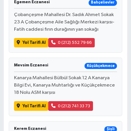
Egemen Eczanesi
Bahçelievler
Çobançeşme Mahallesi Dr. Sadık Ahmet Sokak
23 A Çobançeşme Aile Sağlığı Merkezi karşısı-
Fatih caddesi fırın durağının yan sokağı
Yol Tarifi Al
0 (212) 552 79 66
Mevsim Eczanesi
Küçükçekmece
Kanarya Mahallesi Bülbül Sokak 12 A Kanarya
Bilgi Evi, Kanarya Muhtarlığı ve Küçükçekmece
18 Nolu ASM karşısı
Yol Tarifi Al
0 (212) 741 33 73
Kerem Eczanesi
Şişli