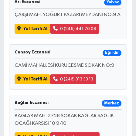
Arı Eczanesi
Yalvaç
ÇARŞI MAH. YOĞURT PAZARI MEYDANI NO:9 A
Yol Tarifi Al
0 (246) 441 76 08
Cansoy Eczanesi
Eğirdir
CAMİ MAHALLESİ KURUÇEŞME SOKAK NO:9
Yol Tarifi Al
0 (246) 313 33 13
Bağlar Eczanesi
Merkez
BAĞLAR MAH. 2758 SOKAK BAĞLAR SAĞLIK
OCAĞI KARŞISI 10 9-10