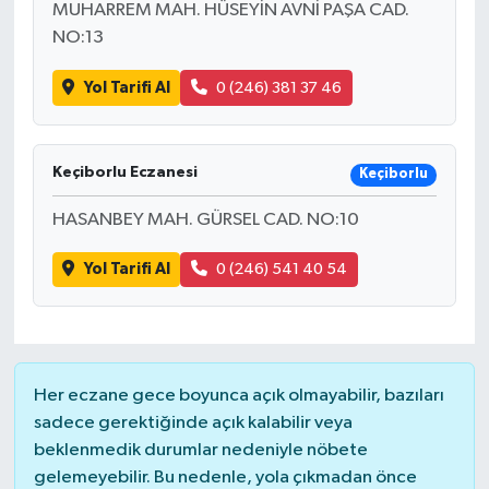
MUHARREM MAH. HÜSEYİN AVNİ PAŞA CAD.
NO:13
Yol Tarifi Al
0 (246) 381 37 46
Keçiborlu Eczanesi
Keçiborlu
HASANBEY MAH. GÜRSEL CAD. NO:10
Yol Tarifi Al
0 (246) 541 40 54
Her eczane gece boyunca açık olmayabilir, bazıları
sadece gerektiğinde açık kalabilir veya
beklenmedik durumlar nedeniyle nöbete
gelemeyebilir. Bu nedenle, yola çıkmadan önce