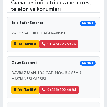
Cumartesi nöbetçi eczane adres,
telefon ve konumları
RESMİ İLANLAR
Tola Zafer Eczanesi
Merkez
ZAFER SAĞLIK OCAĞI KARIŞISI
Yol Tarifi Al
0 (246) 228 59 76
Özge Eczanesi
Merkez
DAVRAZ MAH. 104 CAD. NO:46 4 ŞEHİR
HASTANESİ KARŞISI
Yol Tarifi Al
0 (246) 502 49 95