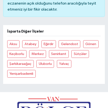
eczanenin açık olduğunu telefon aracılığıyla teyit
etmeniz iyi bir fikir olacaktır.
İsparta Diğer İlçeler
Aksu
Atabey
Eğirdir
Gelendost
Gönen
Keçiborlu
Merkez
Senirkent
Sütçüler
Şarkikaraağaç
Uluborlu
Yalvaç
Yenişarbademli