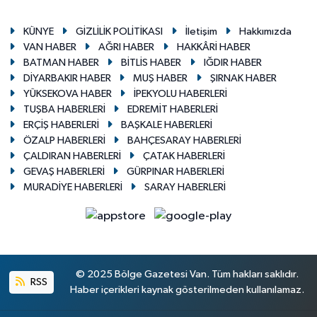
KÜNYE
GİZLİLİK POLİTİKASI
İletişim
Hakkımızda
VAN HABER
AĞRI HABER
HAKKÂRİ HABER
BATMAN HABER
BİTLİS HABER
IĞDIR HABER
DİYARBAKIR HABER
MUŞ HABER
ŞIRNAK HABER
YÜKSEKOVA HABER
İPEKYOLU HABERLERİ
TUŞBA HABERLERİ
EDREMİT HABERLERİ
ERÇİŞ HABERLERİ
BAŞKALE HABERLERİ
ÖZALP HABERLERİ
BAHÇESARAY HABERLERİ
ÇALDIRAN HABERLERİ
ÇATAK HABERLERİ
GEVAŞ HABERLERİ
GÜRPINAR HABERLERİ
MURADİYE HABERLERİ
SARAY HABERLERİ
© 2025 Bölge Gazetesi Van. Tüm hakları saklıdır.
RSS
Haber içerikleri kaynak gösterilmeden kullanılamaz.